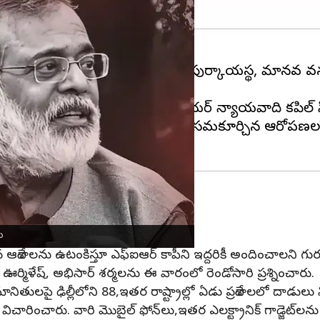
లో
న్యూస్‌ క్లిక్
వ్యవస్థాపకుడు ప్రబీర్ పుర్కాయస్థ, మానవ వనర
ల్లీ
హైకోర్టు అంగీకరించింది.
 ధర్మాసనం ముందు ఈ అంశాన్ని సీనియర్ న్యాయవాది కపిల్ 
కు చైనా నుంచి న్యూస్‌ క్లిక్‌కు నిధులు సమకూర్చిన ఆరో
ిచారించిన పోలీసులు
ులు సీల్ వేశారు.
ు
చ్చిన ఆదేశాలను ఉటంకిస్తూ ఎఫ్‌ఐఆర్ కాపీని ఇద్దరికీ అందించాలని గ
ు ఊర్మిళేష్, అభిసార్ శర్మలను ఈ వారంలో రెండోసారి ప్రశ్నించారు.
ులపై ఢిల్లీలోని 88,ఇతర రాష్ట్రాల్లో ఏడు ప్రదేశాలలో దాడుల
ను విచారించారు. వారి మొబైల్ ఫోన్‌లు,ఇతర ఎలక్ట్రానిక్ గాడ్జెట్‌లన