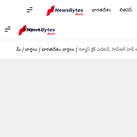
భారతదేశం
బిజినెస్
Telugu
హోమ్
/
వార్తలు
/
భారతదేశం వార్తలు
/
న్యూస్ క్లిక్ ఎడిటర్, హెచ్‌ఆర్ హెడ్ అ