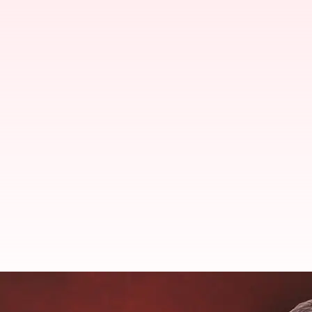
న్యూస్ క్లిక్ ఎడిటర్, హెచ్‌ఆర్ హెడ్ అరెస్