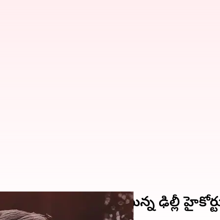
ట్‌..పిటిషన్‌ను విచారించనున్న ఢిల్లీ హైకోర్