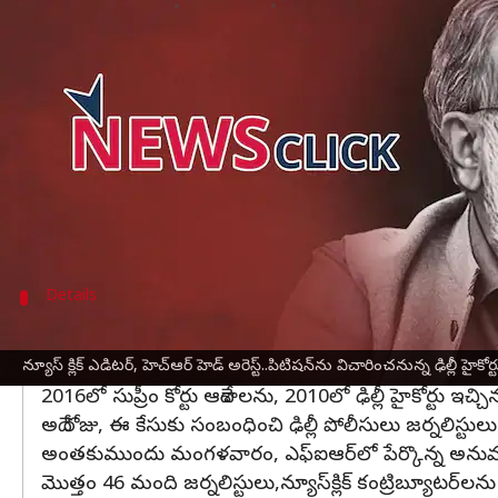
వ్రాసిన వారు
Oct 06, 2023
02:06 pm
Sirish Praharaju
ఈ వార్తాకథనం ఏంటి
ఉగ్రవాద నిరోధక చట్టం యూఏపీఏ కింద నమోదైన కేసు
వ్యతిరేకంగా దాఖలైన పిటిషన్‌పై శుక్రవారం విచారణకు
ది
ప్రధాన న్యాయమూర్తి సతీష్ చంద్ర శర్మ నేతృత్వంలోని
కేంద్ర ప్రభుత్వంపై బూటకపు కథనాన్ని ప్రచారం చేసేందు
Details
జర్నలిస్టులు,న్యూస్‌క్లిక్‌ కంట్రిబ్యూటర్‌లను వ
దేశ రాజధాని ఢిల్లీలోని న్యూస్‌క్లిక్ కార్యాలయానికి ఢిల్లీ పోలీస
న్యూస్ క్లిక్ ఎడిటర్, హెచ్‌ఆర్ హెడ్ అరెస్ట్‌..పిటిషన్‌ను విచారించనున్న ఢిల్లీ హైకోర్ట
2016లో సుప్రీం కోర్టు ఆదేశాలను, 2010లో ఢిల్లీ హైకోర్టు ఇ
అదే రోజు, ఈ కేసుకు సంబంధించి ఢిల్లీ పోలీసులు జర్నలిస్టుల
అంతకుముందు మంగళవారం, ఎఫ్‌ఐఆర్‌లో పేర్కొన్న అనుమానిత
మొత్తం 46 మంది జర్నలిస్టులు,న్యూస్‌క్లిక్‌ కంట్రిబ్యూటర్‌ల