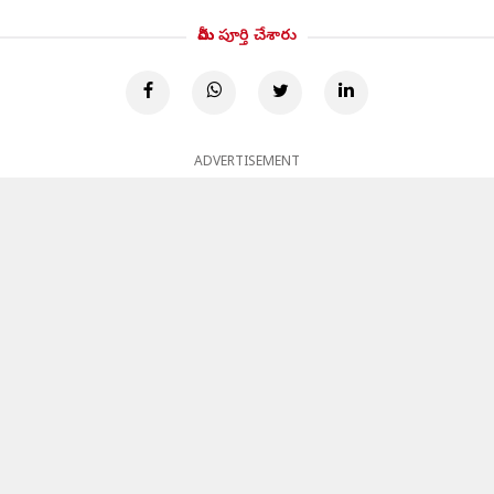
మీరు పూర్తి చేశారు
ADVERTISEMENT