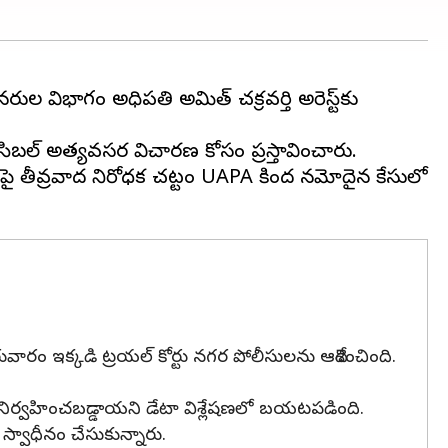
ుల విభాగం అధిపతి అమిత్ చక్రవర్తి అరెస్ట్‌కు
సిబల్ అత్యవసర విచారణ కోసం ప్రస్తావించారు.
పణలపై తీవ్రవాద నిరోధక చట్టం UAPA కింద నమోదైన కేసులో
ురువారం ఇక్కడి ట్రయల్ కోర్టు నగర పోలీసులను ఆదేశించింది.
ు నిర్వహించబడ్డాయని డేటా విశ్లేషణలో బయటపడింది.
ు స్వాధీనం చేసుకున్నారు.