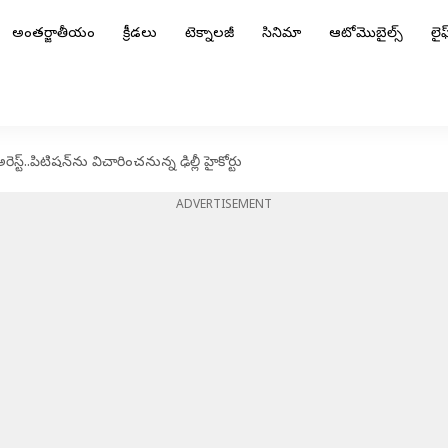
అంతర్జాతీయం
క్రీడలు
టెక్నాలజీ
సినిమా
ఆటోమొబైల్స్
లైఫ్
రెస్ట్‌..పిటిషన్‌ను విచారించనున్న ఢిల్లీ హైకోర్టు
ADVERTISEMENT