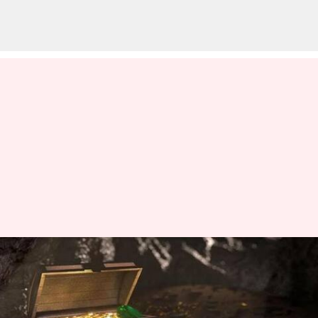
Guptha Nidhulu: విశాఖలో లంకే
బిందుల కోసం తవ్వకాలు.. నెల
రోజుల నుంచి పూజలు!