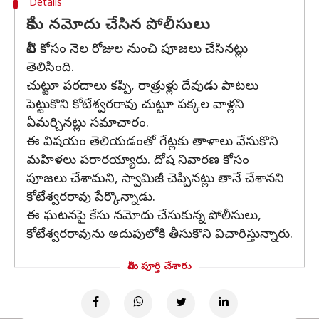
Details
కేసు నమోదు చేసిన పోలీసులు
వీటి కోసం నెల రోజుల నుంచి పూజలు చేసినట్లు
తెలిసింది.
చుట్టూ పరదాలు కప్పి, రాత్రుళ్లు దేవుడు పాటలు
పెట్టుకొని కోటేశ్వరరావు చుట్టూ పక్కల వాళ్లని
ఏమర్చినట్లు సమాచారం.
ఈ విషయం తెలియడంతో గేట్లకు తాళాలు వేసుకొని
మహిళలు పరారయ్యారు. దోష నివారణ కోసం
పూజలు చేశామని, స్వామిజీ చెప్పినట్లు తానే చేశానని
కోటేశ్వరరావు పేర్కొన్నాడు.
ఈ ఘటనపై కేసు నమోదు చేసుకున్న పోలీసులు,
కోటేశ్వరరావును అదుపులోకి తీసుకొని విచారిస్తున్నారు.
మీరు పూర్తి చేశారు