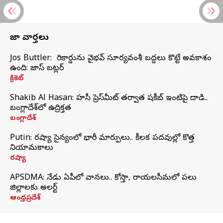
తాజా వార్తలు
Jos Buttler: నా రికార్డును వైభవ్ సూర్యవంశీ బద్దలు కొట్టే అవకాశం
ఉంది: జాస్ బట్లర్
క్రికెట్
Shakib Al Hasan: హసీనా ప్రెస్‌మీట్‌ తర్వాత షకీబ్‌ ఇంటిపై దాడి..
బంగ్లాదేశ్‌లో ఉద్రిక్తత
బంగ్లాదేశ్
Putin: రష్యా సైన్యంలో భారీ మార్పులు.. కీలక పదవుల్లో కొత్త
నియామకాలు
రష్యా
APSDMA: నేడు ఏపీలో వానలు.. కోస్తా, రాయలసీమలో పలు
జిల్లాలకు అలర్ట్
ఆంధ్రప్రదేశ్