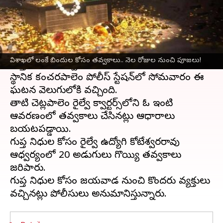
వ్రాసిన వారు
Dec 18, 2023
01:06 pm
Jayachandra Akuri
ఈ వార్తాకథనం ఏంటి
విశాఖపట్టణం
(Visakhapatnam)లో లంకే బిందులు,
విశాఖలో లంకే బిందుల కోసం తవ్వకాలు.. నెల రోజుల నుంచి పూజలు!
గుప్త నిధుల తవ్వకాలు కలకలం రేపాయి.
స్థానిక కంచరపాలెం పోలీస్ స్టేషన్‌లో సోమవారం ఈ
ఘటన వెలుగులోకి వచ్చింది.
తాటి చెట్లపాలెం రైల్వే క్వార్టర్స్‌లోని ఓ ఇంటి
ఆవరణంలో తవ్వకాలు చేసినట్లు ఆధారాలు
బయటపడ్డాయి.
గుప్త నిధుల కోసం రైల్వే ఉద్యోగి కోటేశ్వరరావు
ఆధ్వర్యంలో 20 అడుగులు గొయ్యి తవ్వకాలు
జరిపారు.
గుప్త నిధుల కోసం విజయవాడ నుంచి కొందరు వ్యక్తులు