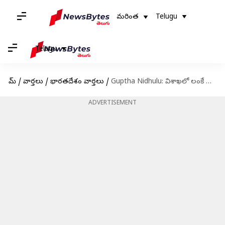
మరింత
Telugu
Telugu
హోమ్
/
వార్తలు
/
భారతదేశం వార్తలు
/
Guptha Nidhulu: విశాఖలో లంకే బిందుల కోసం తవ్వకాలు.. నెల రోజుల నుంచి పూజలు!
ADVERTISEMENT