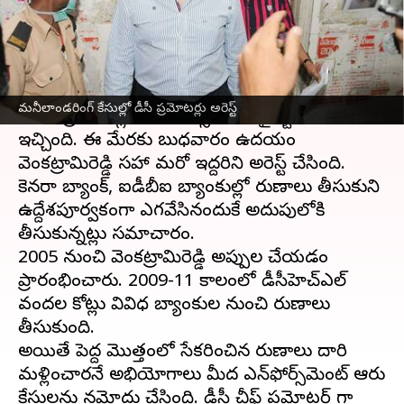
వ్రాసిన వారు
Jun 14, 2023
10:06 am
TEJAVYAS BESTHA
ఈ వార్తాకథనం ఏంటి
డెక్కన్ క్రానికల్ హోల్డింగ్స్ లిమిటెడ్ (డీసీహెచ్ఎల్)
మనీలాండరింగ్ కేసుల్లో డీసీ ప్రమోటర్లు అరెస్ట్
మాజీ ప్రమోటర్లకు ఎన్‌ఫోర్స్‌మెంట్‌ డైరెక్టరేట్ షాక్
ఇచ్చింది. ఈ మేరకు బుధవారం ఉదయం
వెంకట్రామిరెడ్డి సహా మరో ఇద్దరిని అరెస్ట్ చేసింది.
కెనరా బ్యాంక్, ఐడీబీఐ బ్యాంకుల్లో రుణాలు తీసుకుని
ఉద్దేశపూర్వకంగా ఎగవేసినందుకే అదుపులోకి
తీసుకున్నట్లు సమాచారం.
2005 నుంచి వెంకట్రామిరెడ్డి అప్పుల చేయడం
ప్రారంభించారు. 2009-11 కాలంలో డీసీహెచ్‌ఎల్‌
వందల కోట్లు వివిధ బ్యాంకుల నుంచి రుణాలు
తీసుకుంది.
అయితే పెద్ద మొత్తంలో సేకరించిన రుణాలు దారి
మళ్లించారనే అభియోగాలు మీద ఎన్‌ఫోర్స్‌మెంట్‌ ఆరు
కేసులను నమోదు చేసింది. డీసీ చీఫ్ ప్రమోటర్ గా