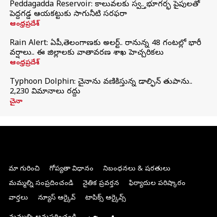
Peddagadda Reservoir: కాలువలకు స్వస్తి.. భూగర్భ పైపులతో
పెద్దగడ్డ ఆయకట్టుకు సాగునీటి సరఫరా
ఆంధ్రప్రదేశ్
Rain Alert: ఏపీ,తెలంగాణకు అలర్ట్.. రానున్న 48 గంటల్లో భారీ
వర్షాలు.. ఈ జిల్లాలకు వాతావరణ శాఖ హెచ్చరికలు
ఆంధ్రప్రదేశ్
Typhoon Dolphin: చైనాను వణికిస్తున్న డాల్ఫిన్‌ తుపాను..
2,230 విమానాలు రద్దు
చైనా
మా గురించి
గోప్యతా విధానం
నిబంధనలు & షరతులు
మమ్మల్ని సంప్రదించండి
నైతిక ప్రవర్తన
ఫిర్యాదుల పరిష్కారం
వార్తలు
న్యూస్ ఆర్కైవ్
టాపిక్స్ ఆర్కైవ్స్