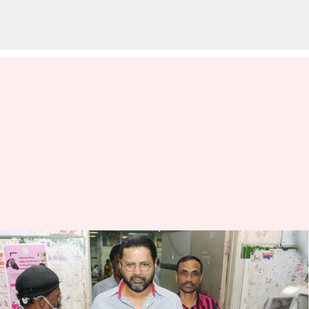
డెక్కన్ క్రానికల్ కు ఈడీ ఝలక్..
మనీలాండరింగ్ కేసుల్లో డీసీ
ప్రమోటర్లు అరెస్ట్