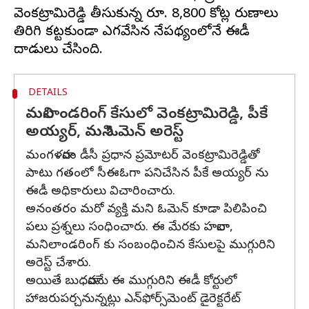
వెంకట్రామిరెడ్డి తీసుకున్న రూ. 8,800 కోట్ల రుణాలు
తిరిగి కట్టకుండా ఎగవేసిన నేపథ్యంలోనే ఈడీ
DETAILS
మనిలాండరింగ్ కేసులో వెంకట్రామిరెడ్డి, పీకే
అయ్యర్‌, మని ఓమెన్‌ అరెస్ట్
మంగళవారం డీసీ ప్రధాన ప్రమోటర్ వెంకట్రామిరెడ్డితో
పాటు గతంలో సీఈఓగా పనిచేసిన పీకే అయ్యర్ ను
ఈడీ అధికారులు విచారించారు.
అనంతరం మరో వ్యక్తి మని ఓమెన్‌ కూడా పిలిపించి
పలు ప్రశ్నలు సంధించారు. ఈ మేరకు హవాలా,
మనిలాండరింగ్ కు సంబంధించిన కేసులపై ముగ్గురిని
అరెస్ట్ చేశారు.
అయితే బుధవారమే ఈ ముగ్గురిని ఈడీ కోర్టులో
హాజరుపర్చనున్నట్లు ఎన్‌ఫోర్స్‌మెంట్‌ డైరెక్టరేట్‌