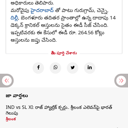
అధికారులు తెలిపారు.
మరోవైపు
హైదరాబాద్
తో పాటు గురుగ్రామ్‌, చెన్నై,
దిల్లీ
, బెంగళూరు తదితర ప్రాంతాల్లో ఉన్న దాదాపు 14
డెక్కన్ క్రానికల్ ఆస్తులను సైతం ఈడీ సీజ్ చేసింది.
ఇప్పటివరకు ఈ కేసులో ఈడీ రూ. 264.56 కోట్లు
ఆస్తులను జప్తు చేసింది.
మీరు పూర్తి చేశారు
తాజా వార్తలు
IND vs SL XI: సిరాజ్‌ హ్యాట్రిక్‌ సిక్సర్లు.. శ్రీలంక ఎలెవన్‌పై భారత్‌
గెలుపు
శ్రీలంక