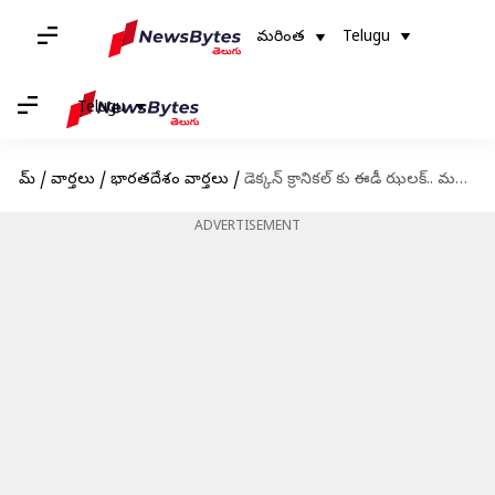
మరింత
Telugu
Telugu
హోమ్
/
వార్తలు
/
భారతదేశం వార్తలు
/
డెక్కన్ క్రానికల్ కు ఈడీ ఝలక్.. మనీలాండరింగ్ కేసుల్లో డీసీ ప్రమోటర్లు అరెస్ట్
ADVERTISEMENT