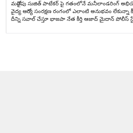
మరోవైపు సుజిత్ పాటేకర్ పై గతంలోనే మనీలాండరింగ్ అభ
వైద్య ఆరోగ్య సంరక్షణ రంగంలో ఎలాంటి అనుభవం లేకున్నా కీలక కొవి
దీన్ని సవాల్ చేస్తూ భాజపా నేత కీర్తి ఆజాద్ మైదాన్ పోలీస్ 