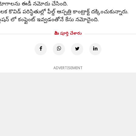
ియోగాలను ఈడీ నమోదు చేసింది.
డ్ పరిస్థితుల్లో ఫీల్డ్ ఆస్పత్రి కాంట్రాక్ట్ దక్కించుకున్నారు.
స్టేషన్ లో కంప్లైంట్ ఇవ్వడంతోనే కేసు నమోదైంది.
మీరు పూర్తి చేశారు
ADVERTISEMENT