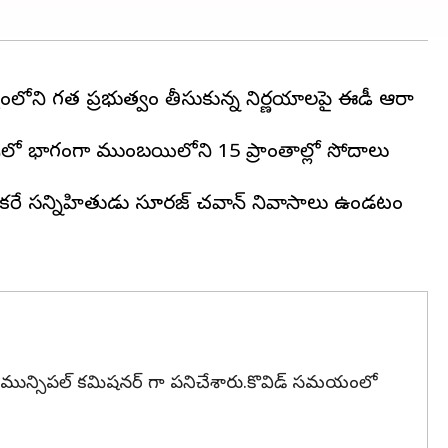
్యంలోని గత ప్రభుత్వం తీసుకున్న నిర్ణయాలపై ఈడీ ఆరా
తులో భాగంగా ముంబయిలోని 15 ప్రాంతాల్లో సోదాలు
య థాకరే సన్నిహితుడు సూరజ్ చవాన్ నివాసాలు ఉండటం
ానే మున్సిపల్ కమిషనర్ గా పనిచేశారు.కొవిడ్ సమయంలో