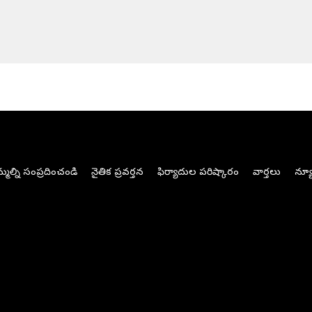
మల్ని సంప్రదించండి
నైతిక ప్రవర్తన
ఫిర్యాదుల పరిష్కారం
వార్తలు
న్యూ