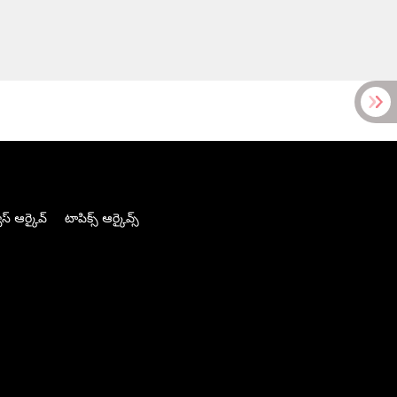
స్ ఆర్కైవ్
టాపిక్స్ ఆర్కైవ్స్