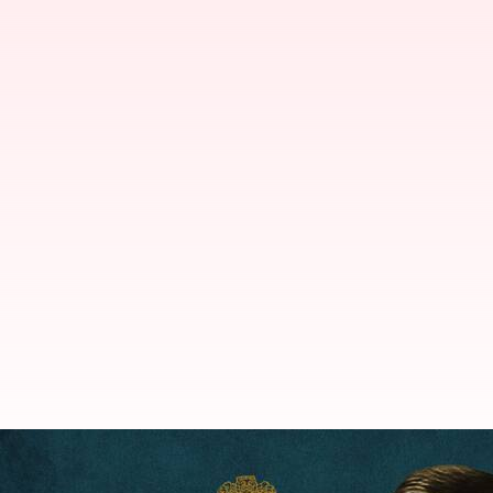
ఉద్ధవ్ థాకరే వర్గం సన్నిహితులపై ల