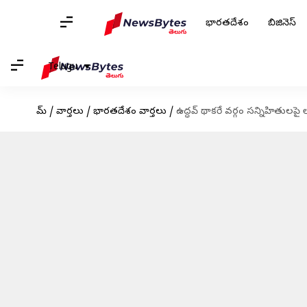
భారతదేశం
బిజినెస్
Telugu
హోమ్
/
వార్తలు
/
భారతదేశం వార్తలు
/
ఉద్ధవ్ థాకరే వర్గం సన్నిహితులప