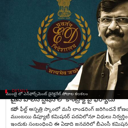
వ్రాసిన వారు
Jun 21, 2023
03:40 pm
TEJAVYAS BESTHA
ఈ వార్తాకథనం ఏంటి
మహారాష్ట్ర రాజధాని
ముంబై
లో ఎన్‌ఫోర్స్‌మెంట్ డైరెక్
తీస్తోంది.
కొవిడ్ కాలంలో ఫీల్డ్ ఆస్పత్రుల కేటాయింపులో అవకతవ
చేపట్టింది.
ఈ జాబితాలో ఐఏఎస్ అధికారి సంజయ్ జైస్వాల్ సహా మాజీ
రాజకీయంగా ప్రకంపణలు సృష్టిస్తోంది.
DETAILS
ముంబై లో ఎన్‌ఫోర్స్‌మెంట్ డైరెక్టరేట్ సోదాల కలకలం
మైదాన్ పోలీస్ స్టేషన్ లో కాంట్రాక్ట్ పై ఫిర్యాదు
కరోనా ఫీల్డ్ ఆస్పత్రి స్కాంలో మనీ లాండరింగ్ జరిగింద
ముంబయి డిప్యూటీ కమిషనర్ పదవిలోనూ విధులు నిర్వర్తిం
ఇందుకు సంబంధించి ఈ ఏడాది జనవరిలో బీఎంసీ కమిషనర్ ఇక