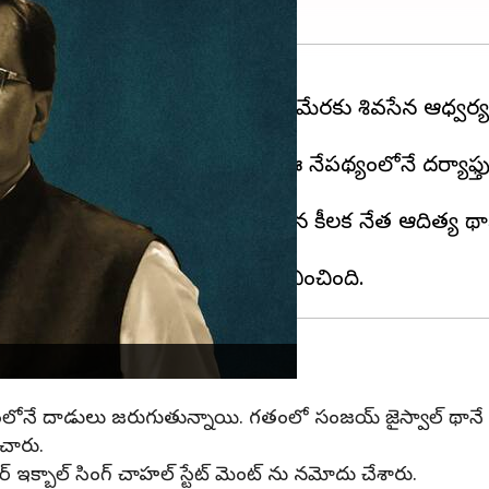
టరేట్ సోదాలు కలకలం రేపుతున్నాయి. ఈ మేరకు శివసేన ఆధ్వర
కలు జరిగాయని అనుమానిస్తోంది. ఈ నేపథ్యంలోనే దర్యాఫ్
 సీఎం ఉద్దవ్ థాకరే వర్గానికి చెందిన కీలక నేత ఆదిత్
నే కోణంలోనే దాడులు జరుగుతున్నాయి. గతంలో సంజయ్ జైస్వాల్ థ
చారు.
్బాల్ సింగ్ చాహల్ స్టేట్ మెంట్ ను నమోదు చేశారు.