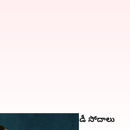
ాండరింగ్ అభియోగాలు.. ఈడీ సోదాలు