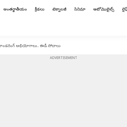
అంతర్జాతీయం
క్రీడలు
టెక్నాలజీ
సినిమా
ఆటోమొబైల్స్
లైఫ్
ై లాండరింగ్ అభియోగాలు.. ఈడీ సోదాలు
ADVERTISEMENT