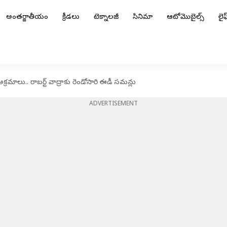
అంతర్జాతీయం
క్రీడలు
టెక్నాలజీ
సినిమా
ఆటోమొబైల్స్
లైఫ్
రమాలు.. రాబర్ట్ వాద్రాకు రెండోసారి ఈడీ సమన్లు
ADVERTISEMENT