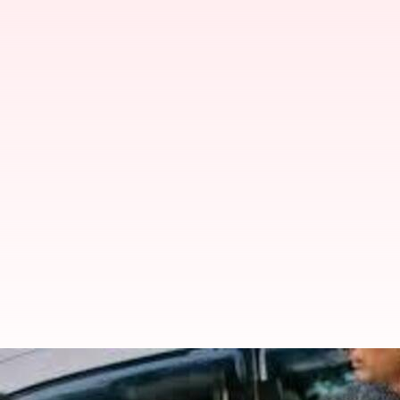
Robert Vadra: హర్యానాలో భూ అక్రమాలు