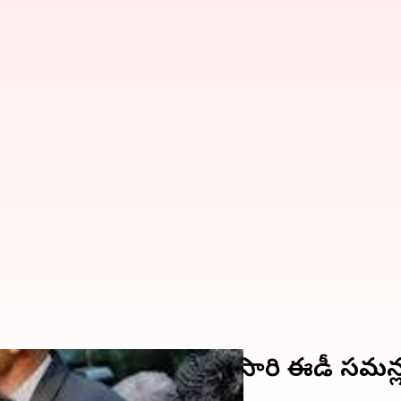
.. రాబర్ట్ వాద్రాకు రెండోసారి ఈడీ సమన్