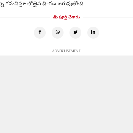
ని గమనిస్తూ లోతైన విచారణ జరుపుతోంది.
మీరు పూర్తి చేశారు
ADVERTISEMENT