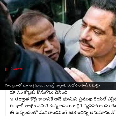
వ్రాసిన వారు
Apr 15, 2025
11:20 am
Sirish Praharaju
ఈ వార్తాకథనం ఏంటి
కాంగ్రెస్ పార్టీకి చెందిన వయనాడ్ ఎంపీ
ప్రియాంక గాంధీ
హర్యానా
లోని శిఖోపూర్ గ్రామంలో జరిగిన భూ లావాదేవీ విష
రాబర్ట్ వాద్రాకు చెందిన సంస్థ "స్కైలైట్ హాస్పిటాలి
ఇప్పటికే ఏప్రిల్ 8న మొదటిసారి సమన్లు పంపినప్పటికీ,
వివరాలు
ఈ ఒప్పందంలో మనీలాండరింగ్..
వివరాల్లోకి వెళితే.. రాబర్ట్ వాద్రా కంపెనీ 2008 ఫిబ్రవరి
హర్యానాలో భూ అక్రమాలు.. రాబర్ట్ వాద్రాకు రెండోసారి ఈడీ సమన్లు
రూ.7.5 కోట్లకు కొనుగోలు చేసింది.
ఆ తర్వాత కొద్ది కాలానికే అదే భూమిని ప్రముఖ రియల్ ఎస్టేట
ఈ భారీ లాభం వెనుక ఉన్న అసలు ఆర్థిక వ్యవహారాలను ఈడ
ఈ ఒప్పందంలో మనీలాండరింగ్ జరిగిందన్న అనుమానంతో రాబర్ట్