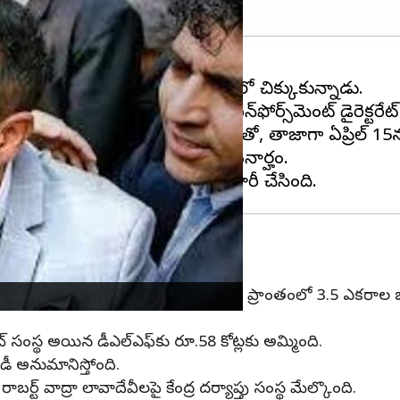
యంలో కేంద్ర దర్యాప్తు సంస్థ (ఎన్‌ఫోర్స్‌మెంట్ డైరెక్టరేట్
టీ" ఈ భూ ఒప్పందంలో భాగంగా ఉండటంతో, తాజాగా ఏప్రిల్ 15న
 వాటికి వాద్రా స్పందించకపోవడం గమనార్హం.
లో హర్యానాలోని గుర్గావ్ సమీపంలోని శిఖోపూర్ ప్రాంతంలో 3.5 ఎకరాల
్ సంస్థ అయిన డీఎల్‌ఎఫ్‌కు రూ.58 కోట్లకు అమ్మింది.
ీ అనుమానిస్తోంది.
 వాద్రా లావాదేవీలపై కేంద్ర దర్యాప్తు సంస్థ మేల్కొంది.