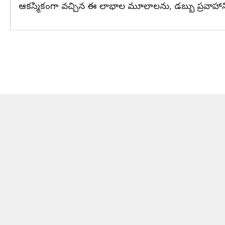
ఆకస్మికంగా వచ్చిన ఈ లాభాల మూలాలను, డబ్బు ప్రవాహాన్