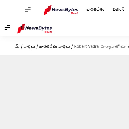
భారతదేశం
బిజినెస్
Telugu
హోమ్
/
వార్తలు
/
భారతదేశం వార్తలు
/
Robert Vadra: హర్యానాలో భూ అక్