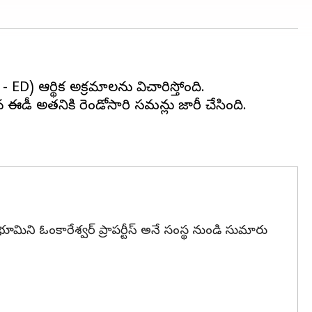
 - ED) ఆర్థిక అక్రమాలను విచారిస్తోంది.
 ఈడీ అతనికి రెండోసారి సమన్లు జారీ చేసింది.
 భూమిని ఓంకారేశ్వర్ ప్రాపర్టీస్ అనే సంస్థ నుండి సుమారు