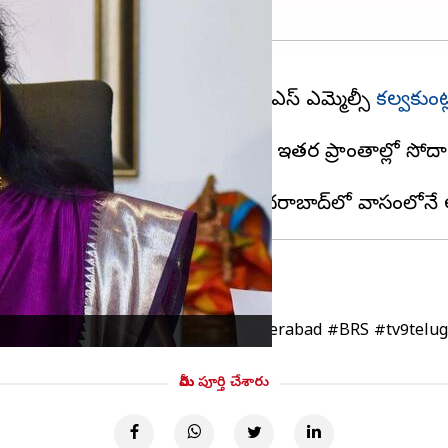
తికర పరిణామంలో శుక్రవారం బీఆర్‌ఎస్‌ ఎమ్మెల్సీ
కల్వకుంట
యి.
 ఈడీ సోదాలు - TV9
#MLCKavitha
#hyderabad
#BRS
#tv9telu
మీరు పూర్తి చేశారు