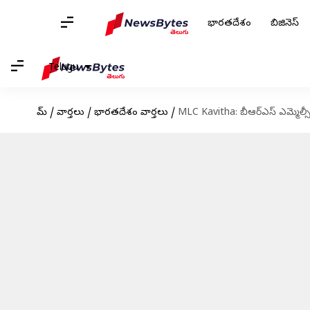
భారతదేశం
బిజినెస్
Telugu
హోమ్
/
వార్తలు
/
భారతదేశం వార్తలు
/
MLC Kavitha: బీఆర్‌ఎస్‌ ఎమ్మెల