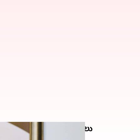
 కవిత నివాసంలో ఈడీ సోదాలు