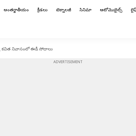
అంతర్జాతీయం
క్రీడలు
టెక్నాలజీ
సినిమా
ఆటోమొబైల్స్
లైఫ్
్సీ కవిత నివాసంలో ఈడీ సోదాలు
ADVERTISEMENT