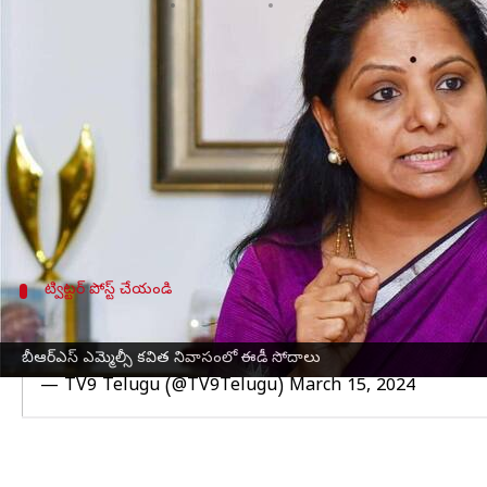
వ్రాసిన వారు
Mar 15, 2024
04:00 pm
Sirish Praharaju
ఈ వార్తాకథనం ఏంటి
ఎన్నికల షెడ్యూల్‌ ప్రకటనకు ఒకరోజు ముందు జరిగిన ఆసక్
సోదాలు నిర్వహించారు.
దిల్లీ
మద్యం కేసుకు సంబంధించి సోదాలు జరుగుతున్నా
ట్విట్టర్ పోస్ట్ చేయండి
కవిత నివాసంలో ఈడీ సోదాలు
బీఆర్‌ఎస్‌ ఎమ్మెల్సీ కవిత నివాసంలో ఈడీ సోదాలు
ED Raids at MLC Kavitha House : ఎమ్మెల్సీ కవిత నివాసంలో
— TV9 Telugu (@TV9Telugu)
March 15, 2024