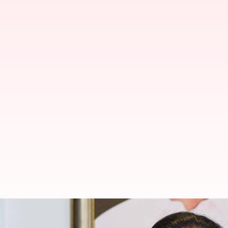
MLC Kavitha: బీఆర్‌ఎస్‌ ఎమ్మెల్సీ