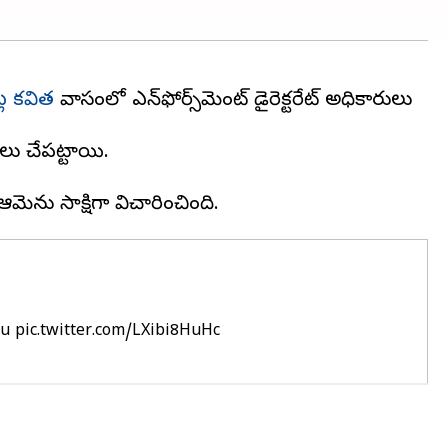
్ల కవిత
నివాసంలో ఎన్‌ఫోర్స్‌మెంట్‌ డైరెక్టరేట్‌ అధికారులు
gu
pic.twitter.com/LXibi8HuHc