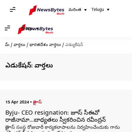
మరింత
Telugu
Telugu
హోమ్
/
వార్తలు
/
భారతదేశం వార్తలు
/
ఎడ్యుకేషన్
ఎడ్యుకేషన్: వార్తలు
15 Apr 2024
•
బైజూస్‌
Byju- CEO resignation: బైజూస్ సీఈవో
రాజీనామా...బాధ్యతలు స్వీకరించిన రవీంద్రన్
బైజూస్ సంస్థ రోజువారీ కార్యకలాపాలను నిర్వహించేందుకు గాను