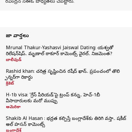
రవీంద్రన్ సీఈఓ బాధ్యతలు చేపట్టారు.
తాజా వార్తలు
Mrunal Thakur-Yashasvi Jaiswal Dating: యశస్వితో
రిలేషన్‌షిప్.. మృణాల్ ఠాకూర్ కామెంట్స్ వైరల్.. నిజమెంత?
బాలీవుడ్
Rashid khan: చరిత్ర సృష్టించిన రషీద్ ఖాన్.. ప్రపంచంలో తొలి
స్పిన్నర్‌గా రికార్డు
క్రికెట్
H-1b visa: 'గ్రేస్‌ పీరియడ్‌'పై ట్రంప్‌ కన్ను.. హెచ్‌-1బీ
వీసాదారులకు మరో ముప్పు
అమెరికా
Shakib Al Hasan : భద్రత కల్పిస్తే బంగ్లాదేశ్‌కు తిరిగి వస్తా.. షకీబ్
అల్ హసన్ కామెంట్స్
బంగ్లాదేశ్