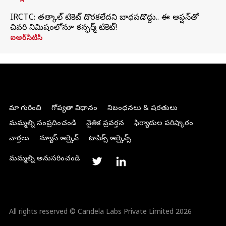
IRCTC: తత్కాల్ టికెట్ దొరకలేదని బాధపడొద్దు.. ఈ ఆప్షన్‌తో
చివరి నిమిషంలోనూ కన్ఫర్మ్ టికెట్!
ఐఆర్‌సీటీసీ
మా గురించి
గోప్యతా విధానం
నిబంధనలు & షరతులు
మమ్మల్ని సంప్రదించండి
నైతిక ప్రవర్తన
ఫిర్యాదుల పరిష్కారం
వార్తలు
న్యూస్ ఆర్కైవ్
టాపిక్స్ ఆర్కైవ్స్
మమ్మల్ని అనుసరించండి
All rights reserved © Candela Labs Private Limited 2026