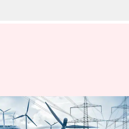
వచ్చే వర్షాకాల సమావేశాల్లో
పార్లమెంట్‌కు విద్యుత్‌ సవరణ బిల్లు
వ్రాసిన వారు
Mar 08, 2023
10:52 am
Stalin