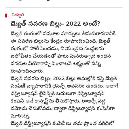
విద్యుత్
విద్యుత్ సవరణ బిల్లు- 2022 అంటే?
విద్యుత్ రంగంలో సమూల మార్పులు తీసుకురావడానికి
ఈ సవరణ బిల్లును కేంద్రం రూపొందించింది. విద్యుత్
రంగంలో పోటీ పెంచడం, నియంత్రణ సంస్థలను
బలోపేతం చేయడంతో పాటు పునరుత్పాద ఇంధన
వనరుల వినియోగాన్ని పెంచాలనే లక్ష్యంతో దీన్ని
రూపొందించారు.
విద్యుత్ సవరణ బిల్లు- 2022 బిల్లు అమల్లోకి వస్తే విద్యుత్
పంపిణీ వ్యాపారానికి లైసెన్స్ అవసరం ఉండదు. అలాగే
డిస్ట్రిబ్యూషన్ లైసెన్స్‌కి బదులుగా డిస్ట్రిబ్యూషన్
కంపెనీ అనే కాన్సప్ట్‌ను తీసుకొస్తారు. ఈఆర్సీ వద్ద
నమోదు చేసుకోవడం ద్వారా డిస్ట్రిబ్యూషన్ కంపెనీగా
మారొచ్చు.
విద్యుత్ డిస్ట్రిబ్యూషన్ కంపెనీలు తమ ప్రాంత పరిధిలో