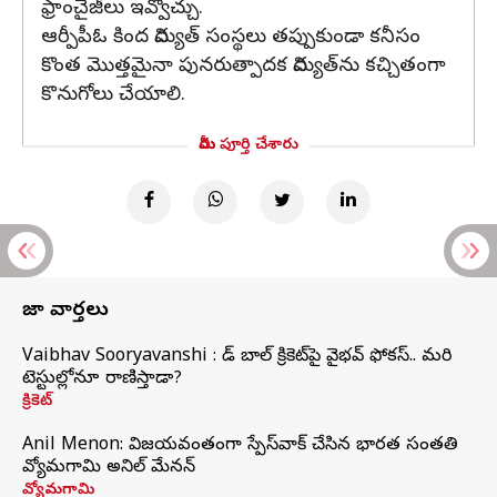
ఫ్రాంచైజీలు ఇవ్వొచ్చు.
ఆర్పీపీఓ కింద విద్యుత్ సంస్థలు తప్పుకుండా కనీసం
కొంత మొత్తమైనా పునరుత్పాదక విద్యుత్‌ను కచ్చితంగా
కొనుగోలు చేయాలి.
మీరు పూర్తి చేశారు
తాజా వార్తలు
Vaibhav Sooryavanshi : రెడ్ బాల్ క్రికెట్‌పై వైభవ్ ఫోకస్.. మరి
టెస్టుల్లోనూ రాణిస్తాడా?
క్రికెట్
Anil Menon: విజయవంతంగా స్పేస్‌వాక్‌ చేసిన భారత సంతతి
వ్యోమగామి అనిల్‌ మేనన్
వ్యోమగామి