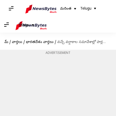
మరింత
Telugu
Telugu
హోమ్
/
వార్తలు
/
భారతదేశం వార్తలు
/
వచ్చే వర్షాకాల సమావేశాల్లో పార్లమెంట్‌కు విద్యుత్‌ సవరణ బిల్లు
ADVERTISEMENT