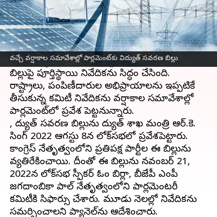
ఈ వార్తాకథనం ఏంటి
విద్యుత్ సవరణ బిల్లు- 2022
ను ఈ వర్షాకాల
సమావేశాల్లో పార్లమెంట్‌లో ప్రవేశ పెట్టే అవకాశం
వచ్చే వర్షాకాల సమావేశాల్లో పార్లమెంట్‌కు విద్యుత్‌ సవరణ బిల్లు
ఉంది. విద్యుత్‌
పార్లమెంటరీ స్టాండింగ్ కమిటీ
ఇప్పటికే
బిల్లుపై పూర్తిస్థాయి నివేదికను సిద్ధం చేసింది.
రాష్ట్రాలు, పంపిణీదారుల అభిప్రాయాలను ఇప్పటికే
తీసుకున్న కమిటీ నివేదికను వర్షాకాల సమావేశాల్లో
పార్లమెంట్‌లో ప్రవేశ పెట్టనున్నారు.
, విద్యుత్ సవరణ బిల్లును విద్యుత్ శాఖ మంత్రి ఆర్.కె.
సింగ్ 2022 ఆగస్టు 8న లోక్‌సభలో ప్రవేశపెట్టారు.
కాంగ్రెస్ నేతృత్వంలోని ప్రతిపక్ష పార్టీల ఈ బిల్లును
వ్యతిరేకించాయి. దీంతో ఈ బిల్లును నవంబర్ 21,
2022న లోక్‌సభ స్పీకర్ ఓం బిర్లా, బీజేపీ ఎంపీ
జగదాంబికా పాల్ నేతృత్వంలోని పార్లమెంటరీ
కమిటీకి సిఫార్సు చేశారు. మూడు నెలల్లో నివేదికను