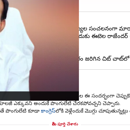
రాజేందర్‌
సోమవారం చేసిన వ్యాఖ్యల సంచలనంగా మార
లి కృష్ణారావును బీజేపీలోకి తీసుకొచ్చేందుకు ఈటెల రాజేం
 లేరనే ప్రచారం జరిగింది.
ందుకు ఆలోచిస్తున్నరనే విషయాన్ని కూడా ఈటల ఈ సందర్భంగా చెప్పుకొ
యాలజీ ఎక్కువని అందుకే పొంగులేటి చేరకపోవచ్చని చెప్పారు.
యితే పొంగులేటి కూడా
కాంగ్రెస్‌
లోకి వెళ్లేందుకే మొగ్గు చూపుతున్నట్లు 
మీరు పూర్తి చేశారు