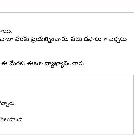
ాయి.
దర్‌ చాలా వరకు ప్రయత్నించారు. పలు దఫాలుగా చర్చలు
చ్చారు.
తెలుస్తోంది.