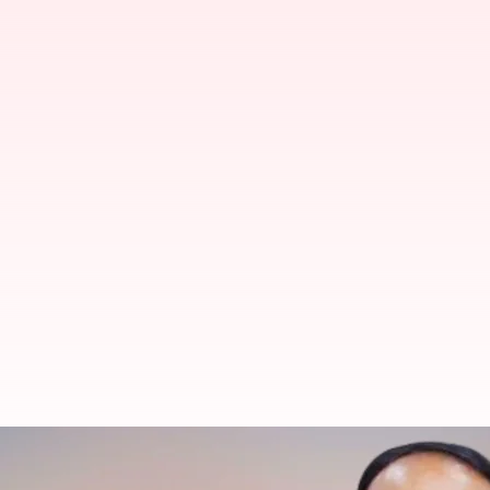
బీజేపీలో పొంగులేటి శ్రీనివాసరెడ్డి, జూప