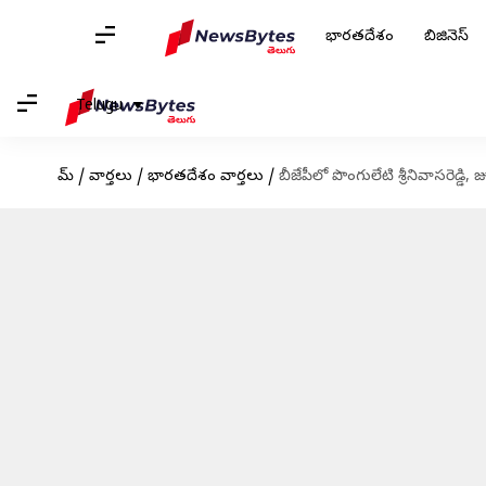
భారతదేశం
బిజినెస్
Telugu
హోమ్
/
వార్తలు
/
భారతదేశం వార్తలు
/
బీజేపీలో పొంగులేటి శ్రీనివాసరెడ్డి