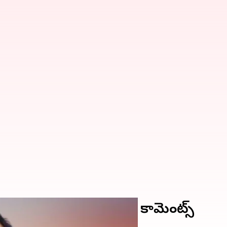
ల్లి చేరికపై ఈటెల ఆసక్తికర కామెంట్స్