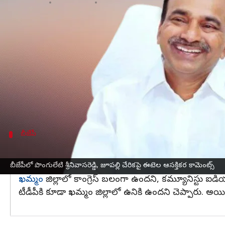
వ్రాసిన వారు
May 29, 2023
06:29 pm
Stalin
ఈ వార్తాకథనం ఏంటి
బీజేపీ
చేరికల కమిటీ ఛైర్మన్, హుజూరాబాద్‌ ఎమ్మెల్యే
ఈటల 
మాజీ ఎంపీ
పొంగులేటి శ్రీనివాస్‌రెడ్డి
, మాజీ మంత్రి జూపల్
కూడా జరిపారు.
ఈ క్రమంలో పొంగులేటి, జూపల్లి బీజేపీలో చేరికపై ఆసక్తిగా
బీజేపీ
ఖమ్మం జిల్లాలో బలంగా కాంగ్రెస్: ఈటల
మాజీ ఎంపీ పొంగులేటి శ్రీనివాసరెడ్డి బీజేపీలో చేరడానికి ఎ
బీజేపీలో పొంగులేటి శ్రీనివాసరెడ్డి, జూపల్లి చేరికపై ఈటెల ఆసక్తికర కామెంట్స్
ఖమ్మం
జిల్లాలో కాంగ్రెస్ బలంగా ఉందని, కమ్యూనిస్టు ఐడి
టీడీపీకి కూడా ఖమ్మం జిల్లాలో ఉనికి ఉందని చెప్పారు. అ