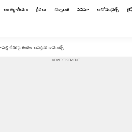
అంతర్జాతీయం
క్రీడలు
టెక్నాలజీ
సినిమా
ఆటోమొబైల్స్
లైఫ్
, జూపల్లి చేరికపై ఈటెల ఆసక్తికర కామెంట్స్
ADVERTISEMENT