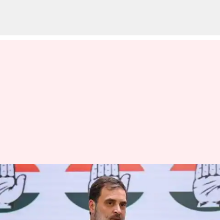
Supreme Court: 'మీ అమ్మమ్మ
కూడా... సావర్కర్‌ను ప్రశంసించింది':
రాహుల్‌కు సుప్రీం మందలింపు