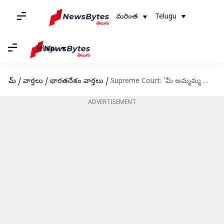
మరింత
Telugu
Telugu
హోమ్
/
వార్తలు
/
భారతదేశం వార్తలు
/
Supreme Court: 'మీ అమ్మమ్మ కూడా... సావర్కర్‌ను ప్రశంసించింది': రాహుల్‌కు సుప్రీం మందలింపు
ADVERTISEMENT