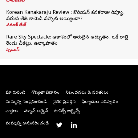
చాట్‌జీపీటీ
Korean Kanakaraju Review : కొరియన్ కనకరాజు రివ్యూ..
వరుణ్ తేజ్ కామెడీ వర్కౌట్ అయ్యిందా?
వరుణ్ తేజ్
Rare Sky Spectacle: ఆకాశంలో అరుదైన అద్భుతం.. ఒకే రాత్రి
రెండు చీకట్లు, ఉల్కాపాతం
స్పెయిన్
మా గురించి
గోప్యతా విధానం
నిబంధనలు & షరతులు
మమ్మల్ని సంప్రదించండి
నైతిక ప్రవర్తన
ఫిర్యాదుల పరిష్కారం
వార్తలు
న్యూస్ ఆర్కైవ్
టాపిక్స్ ఆర్కైవ్స్
మమ్మల్ని అనుసరించండి