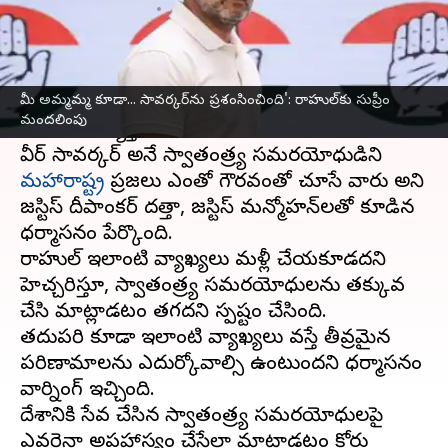
వ్రాసిన వారు
Apr 25, 2025
01:25 pm
Sirish Praharaju
ఈ వార్తాకథనం ఏంటి
మీ అమ్మమ్మ కూడా... సావర్కర్‌ను ప్రశంసించింది': రాహుల్‌కు సుప్రీం
సీనియర్ కాంగ్రెస్‌ నేత
రాహుల్ గాంధీ
పై సుప్రీంకోర్టు తీవ్ర
మందలింపు
అసహనం వ్యక్తం చేసింది.
వీర్ సావర్కర్‌ అనే స్వాతంత్ర్య సమరయోధుడిని
మహారాష్ట్ర
ప్రజలు ఎంతో గౌరవంతో చూసే వారు అని
జస్టిస్ దీపాంకర్ దత్తా, జస్టిస్ మన్మోహన్‌లతో కూడిన
ధర్మాసనం పేర్కొంది.
రాహుల్‌ ఇలాంటి వ్యాఖ్యలు మళ్లీ చేయకూడదని
హెచ్చరిస్తూ, స్వాతంత్ర్య సమరయోధులను తక్కువ
చేసి మాట్లాడటం తగదని స్పష్టం చేసింది.
తదుపరి కూడా ఇలాంటి వ్యాఖ్యలు వస్తే తీవ్రమైన
పరిణామాలను ఎదుర్కోవాల్సి ఉంటుందని ధర్మాసనం
వార్నింగ్ ఇచ్చింది.
దేశానికి సేవ చేసిన స్వాతంత్ర్య సమరయోధులపై
ఎవరైనా అపహాస్యం చేసేలా మాట్లాడటం కోర్టు