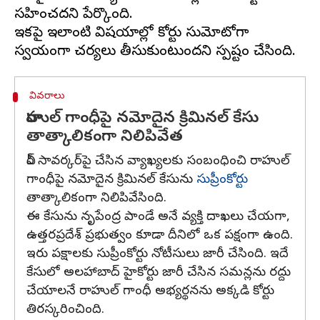
సహించదని పేర్కొంది.
ఇకపై ఇలాంటి విషయాల్లో కోర్టు సుమోటోగా
వివరాలు
రాహుల్ గాంధీపై నమోదైన క్రిమినల్ కేసు
తాత్కాలికంగా నిలిపివేత
వీర్ సావర్కర్‌పై చేసిన వ్యాఖ్యలకు సంబంధించి రాహుల్
గాంధీపై నమోదైన క్రిమినల్ కేసును
సుప్రీంకోర్టు
తాత్కాలికంగా నిలిపివేసింది.
ఈ కేసును నృపేంద్ర పాండే అనే వ్యక్తి దాఖలు చేయగా,
ఉత్తరప్రదేశ్ ప్రభుత్వం కూడా దీనిలో ఒక పక్షంగా ఉంది.
ఇరు పక్షాలకు సుప్రీంకోర్టు నోటీసులు జారీ చేసింది. ఇదే
కేసులో అలహాబాద్ హైకోర్టు జారీ చేసిన సమన్లను రద్దు
చేయాలనే రాహుల్ గాంధీ అభ్యర్థనను అక్కడి కోర్టు
తిరస్కరించింది.