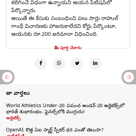
కలిగించే విధంగా ఉన్నాయని ఆయన పిటిషన్‌లో
పేర్కొన్నారు.
అయితే ఈ కేసుకు సంబంధించి పలు సార్లు రాహుల్
గాంధీ విచారణకు హాజరుకాలేదని కోర్టు పేర్కొంటూ,
ఆయనకు రూ.200 జరిమానా విధించింది.
మీరు పూర్తి చేశారు
తాజా వార్తలు
World Athletics Under-20: ప్రపంచ అండర్-20 అథ్లెటిక్స్‌లో
భారత్‌ శుభారంభం.. ఫైనల్స్‌లోకి ముగ్గురు!
అథ్లెటిక్స్
OpenAI: కొత్త ఏఐ స్మార్ట్ స్పీకర్ ధర ఎంతో తెలుసా?