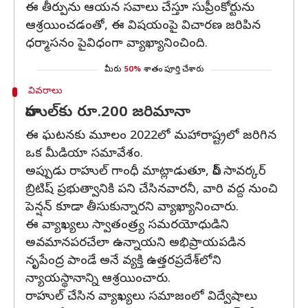
ఈ తీర్పును ఆయన సవాలు చేస్తూ సుప్రీంకోర్టును
ఆశ్రయించడంతో, ఈ విషయంపై విచారణ జరిపిన
ధర్మాసనం పైవిధంగా వ్యాఖ్యానించింది.
మీరు
50%
శాతం పూర్తి చేశారు
వివరాలు
రాహుల్‌కు రూ.200 జరిమానా
ఈ ఘటనకు మూలం 2022లో మహారాష్ట్రలో జరిగిన
ఒక మీడియా సమావేశం.
అప్పుడు రాహుల్ గాంధీ మాట్లాడుతూ, వీర్ సావర్కర్
బ్రిటిష్‌ ప్రభుత్వానికి పని చేసినవారనీ, వారి వద్ద నుంచి
పెన్షన్‌ కూడా తీసుకున్నారని వ్యాఖ్యానించారు.
ఈ వ్యాఖ్యలు స్వాతంత్ర్య సమరయోధుడిని
అవమానపరచేలా ఉన్నాయని అభిప్రాయపడిన
నృపేంద్ర పాండే అనే వ్యక్తి ఉత్తరప్రదేశ్‌లోని
న్యాయస్థానాన్ని ఆశ్రయించారు.
రాహుల్ చేసిన వ్యాఖ్యలు సమాజంలో విద్వేషాలు