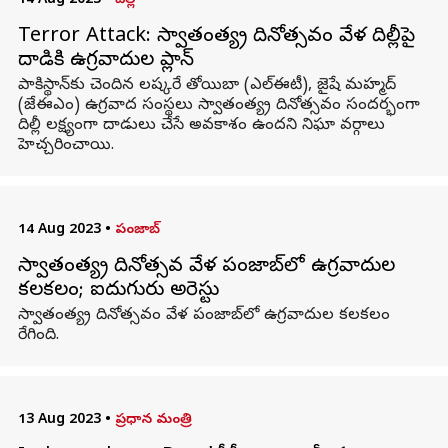
14 Aug 2023
•
దిల్లీ
Terror Attack: స్వాతంత్య్ర దినోత్సవం వేళ దిల్లీపై
దాడికి ఉగ్రవాదుల ప్లాన్
పాకిస్థాన్‌కు చెందిన లష్కరే తోయిబా (ఎల్‌ఈటీ), జైషే మహ్మద్
(జేఈఎం) ఉగ్రవాద సంస్థలు స్వాతంత్య్ర దినోత్సవం సందర్భంగా
దిల్లీ లక్ష్యంగా దాడులు చేసే అవకాశం ఉందని నిఘా వర్గాలు
హెచ్చరించాయి.
14 Aug 2023
•
పంజాబ్
స్వాతంత్య్ర దినోత్సవ వేళ పంజాబ్‌లో ఉగ్రవాదుల
కలకలం; ఐదుగురు అరెస్టు
స్వాతంత్య్ర దినోత్సవం వేళ పంజాబ్‌లో ఉగ్రవాదుల కలకలం
రేగింది.
13 Aug 2023
•
ప్రధాన మంత్రి