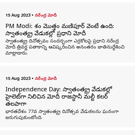
15 Aug 2023
•
నరేంద్ర మోదీ
PM Modi: దేశం మొత్తం మణిపూర్ వెంటే ఉంది:
స్వాతంత్య్ర వేడుకల్లో ప్రధాని మోదీ
స్వాతంత్య్ర దినోత్సవం సందర్భంగా ఎర్రకోటపై ప్రధాని నరేంద్ర
మోదీ త్రివర్ణ పతాకాన్ని ఆవిష్కరించిన అనంతరం జాతినుద్దేశించి
మాట్లాడారు.
15 Aug 2023
•
నరేంద్ర మోదీ
Independence Day: స్వాతంత్య్ర వేడుకల్లో
హైలెట్‌గా నిలిచిన మోదీ రాజస్థానీ మల్టీ కలర్
తలపాగా
భారతదేశం 77వ స్వాతంత్య్ర దినోత్సవ వేడుకలను ఘనంగా
జరుగుపుకుంటోంది.