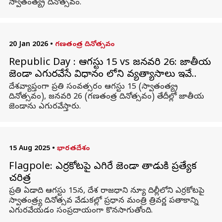
స్వాతంత్య్ర దినోత్సవం.
20 Jan 2026
•
గణతంత్ర దినోత్సవం
Republic Day : ఆగస్టు 15 vs జనవరి 26: జాతీయ
జెండా ఎగురవేసే విధానం లోని వ్యత్యాసాలు ఇవే..
దేశవ్యాప్తంగా ప్రతి సంవత్సరం ఆగస్టు 15 (స్వాతంత్య్ర
దినోత్సవం), జనవరి 26 (గణతంత్ర దినోత్సవం) తేదీల్లో జాతీయ
జెండాను ఎగురవేస్తారు.
15 Aug 2025
•
భారతదేశం
Flagpole: ఎర్రకోటపై ఎగిరే జెండా తాడుకి ప్రత్యేక
చరిత్ర
ప్రతి ఏడాది ఆగస్టు 15న, దేశ రాజధాని న్యూ దిల్లీలోని ఎర్రకోటపై
స్వాతంత్ర్య దినోత్సవ వేడుకల్లో ప్రధాన మంత్రి త్రివర్ణ పతాకాన్ని
ఎగురవేయడం సంప్రదాయంగా కొనసాగుతోంది.