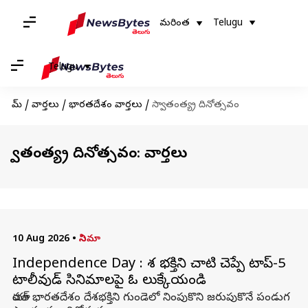
మరింత
Telugu
Telugu
హోమ్
/
వార్తలు
/
భారతదేశం వార్తలు
/
స్వాతంత్య్ర దినోత్సవం
స్వాతంత్య్ర దినోత్సవం: వార్తలు
10 Aug 2026
•
సినిమా
Independence Day : దేశ భక్తిని చాటి చెప్పే టాప్-5
టాలీవుడ్ సినిమాలపై ఓ లుక్కేయండి
యావత్ భారతదేశం దేశభక్తిని గుండెలో నింపుకొని జరుపుకొనే పండుగ