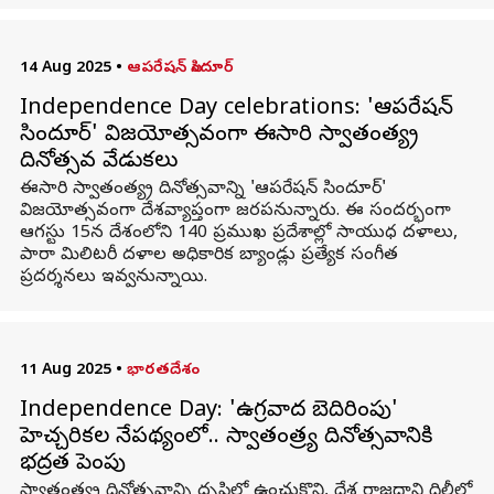
14 Aug 2025
•
ఆపరేషన్‌ సిందూర్‌
Independence Day celebrations: 'ఆపరేషన్‌
సిందూర్‌' విజయోత్సవంగా ఈసారి స్వాతంత్య్ర
దినోత్సవ వేడుకలు
ఈసారి స్వాతంత్య్ర దినోత్సవాన్ని 'ఆపరేషన్‌ సిందూర్‌'
విజయోత్సవంగా దేశవ్యాప్తంగా జరపనున్నారు. ఈ సందర్భంగా
ఆగస్టు 15న దేశంలోని 140 ప్రముఖ ప్రదేశాల్లో సాయుధ దళాలు,
పారా మిలిటరీ దళాల అధికారిక బ్యాండ్లు ప్రత్యేక సంగీత
ప్రదర్శనలు ఇవ్వనున్నాయి.
11 Aug 2025
•
భారతదేశం
Independence Day: 'ఉగ్రవాద బెదిరింపు'
హెచ్చరికల నేపథ్యంలో.. స్వాతంత్ర్య దినోత్సవానికి
భద్రత పెంపు
స్వాతంత్య్ర దినోత్సవాన్ని దృష్టిలో ఉంచుకొని, దేశ రాజధాని దిల్లీలో