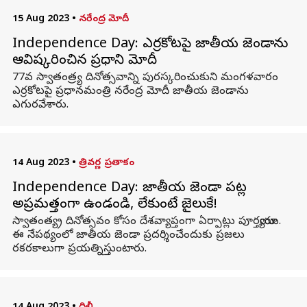
15 Aug 2023
•
నరేంద్ర మోదీ
Independence Day: ఎర్రకోటపై జాతీయ జెండాను
ఆవిష్కరించిన ప్రధాని మోదీ
77వ స్వాతంత్ర్య దినోత్సవాన్ని పురస్కరించుకుని మంగళవారం
ఎర్రకోటపై ప్రధానమంత్రి నరేంద్ర మోదీ జాతీయ జెండాను
ఎగురవేశారు.
14 Aug 2023
•
త్రివర్ణ ప్రతాకం
Independence Day: జాతీయ జెండా పట్ల
అప్రమత్తంగా ఉండండి, లేకుంటే జైలుకే!
స్వాతంత్య్ర దినోత్సవం కోసం దేశవ్యాప్తంగా ఏర్పాట్లు పూర్తయ్యాయి.
ఈ నేపథ్యంలో జాతీయ జెండా ప్రదర్శించేందుకు ప్రజలు
రకరకాలుగా ప్రయత్నిస్తుంటారు.