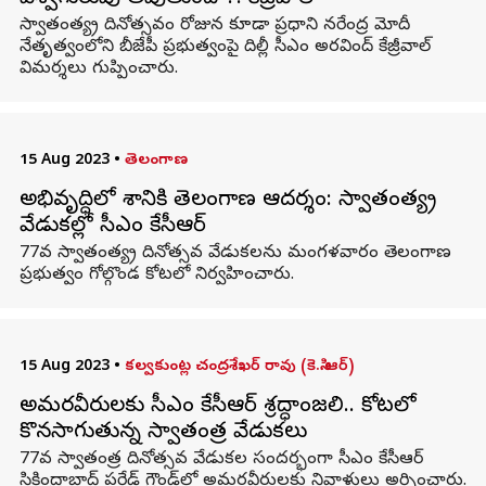
స్వాతంత్య్ర దినోత్సవం రోజున కూడా ప్రధాని నరేంద్ర మోదీ
నేతృత్వంలోని బీజేపీ ప్రభుత్వంపై దిల్లీ సీఎం అరవింద్ కేజ్రీవాల్
విమర్శలు గుప్పించారు.
15 Aug 2023
•
తెలంగాణ
అభివృద్ధిలో దేశానికి తెలంగాణ ఆదర్శం: స్వాతంత్య్ర
వేడుకల్లో సీఎం కేసీఆర్
77వ స్వాతంత్య్ర దినోత్సవ వేడుకలను మంగళవారం తెలంగాణ
ప్రభుత్వం గోల్గొండ కోటలో నిర్వహించారు.
15 Aug 2023
•
కల్వకుంట్ల చంద్రశేఖర్ రావు (కె.సి.ఆర్)
అమరవీరులకు సీఎం కేసీఆర్‌ శ్రద్ధాంజలి.. కోటలో
కొనసాగుతున్న స్వాతంత్ర వేడుకలు
77వ స్వాతంత్ర దినోత్స‌వ వేడుక‌ల‌ సందర్భంగా సీఎం కేసీఆర్
సికింద్రాబాద్ పరేడ్ గ్రౌండ్‌లో అమరవీరులకు నివాళులు అర్పించారు.