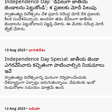
Independence Day: 'డీపీలుగా జాతీయ
జెండాలను పెట్టుకోండి'; దేశ ప్రజలకు మోదీ పిలుపు
స్వాతంత్య్ర దినోత్సవం వేళ ప్రధాని నరేంద్ర మోదీ దేశ ప్రజలకు
కీలక సందేశమిచ్చారు. అందరూ తమ డీపీలుగా జాతీయ
జెండాలను పెట్టుకోవాలని విజ్ఞప్తి చేశారు. ఈ మేరకు నరేంద్ర మోదీ
ట్వీట్ చేసారు.
13 Aug 2023
•
భారతదేశం
Independence Day Special: జాతీయ జెండా
ఎగరవేసేవారు కచ్చితంగా పాటించాల్సిన నియమాలు
ఇవే
స్వాతంత్య్ర దినోత్సవాన్ని ఘనంగా నిర్విహంచేందుకు
దేశవ్యాప్తంగా ఏర్పాట్లు జరుగుతున్నాయి. వేడుకలకు ఇంకో
రెండురోజుల సమయం మాత్రమే ఉంది.
12 Aug 2023
•
ఐడియా