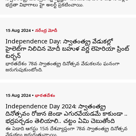
భద్రతా విభాగాలు హై అలర్ట్‌ ప్రకటించాయి.
15 Aug 2024
•
నరేంద్ర మోదీ
Independence Day: స్వాతంత్య్ర వేడుకల్లో
హైలెట్‌గా నిలిచిన మోదీ బహుళ వర్ణ లెహెరియా ప్రింట్
టర్బన్‌
భారతదేశం 78వ స్వాతంత్య్ర దినోత్సవ వేడుకలను ఘనంగా
జరుగుపుకుంటోంది.
15 Aug 2024
•
భారతదేశం
Independence Day 2024: స్వాతంత్య్ర
దినోత్సవం రోజున జెండా ఎగురవేయడమే కాకుండా ..
భద్రపర్చడం తెలియాలి.. చట్టం ఏమి చెబుతోంది
ఈ ఏడాది ఆగస్టు 15న దేశవ్యాప్తంగా 78వ స్వాతంత్య్ర దినోత్సవ
వేడుకలు జరుగుతున్నాయి.