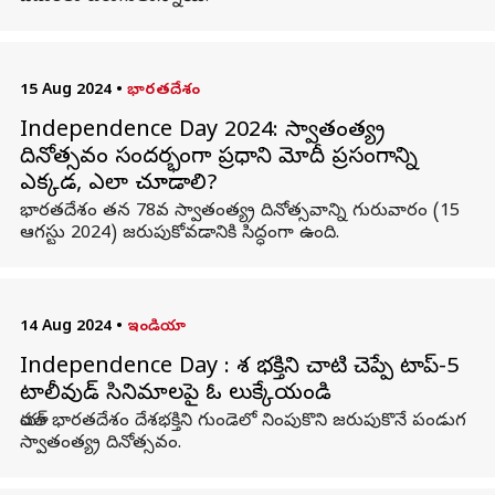
15 Aug 2024
•
భారతదేశం
Independence Day 2024: స్వాతంత్య్ర
దినోత్సవం సందర్భంగా ప్రధాని మోదీ ప్రసంగాన్ని
ఎక్కడ, ఎలా చూడాలి?
భారతదేశం తన 78వ స్వాతంత్య్ర దినోత్సవాన్ని గురువారం (15
ఆగస్టు 2024) జరుపుకోవడానికి సిద్ధంగా ఉంది.
14 Aug 2024
•
ఇండియా
Independence Day : దేశ భక్తిని చాటి చెప్పే టాప్-5
టాలీవుడ్ సినిమాలపై ఓ లుక్కేయండి
యావత్ భారతదేశం దేశభక్తిని గుండెలో నింపుకొని జరుపుకొనే పండుగ
స్వాతంత్య్ర దినోత్సవం.