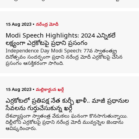
15 Aug 2023
•
నరేంద్ర మోదీ
Modi Speech Highlights: 2024 ఎన్నికలే
లక్ష్యంగా ఎర్రకోటపై ప్రధాని ప్రసంగం
Independence Day Modi Speech: 77వ స్వాతంత్య్ర
దినోత్సవం సందర్భంగా ప్రధాని నరేంద్ర మోదీ ఎర్రకోటపై చేసిన
ప్రసంగం ఆసక్తికరంగా సాగింది.
15 Aug 2023
•
మల్లికార్జున ఖర్గే
ఎర్రకోటలో ప్రతిపక్ష నేత కుర్చీ ఖాళీ.. మాజీ ప్రధానుల
సేవలను గుర్తుచేసుకున్న ఖర్గే
దేశవ్యాప్తంగా స్వాతంత్ర వేడుకలు ఘనంగా కొనసాగుతున్నాయి.
దిల్లీలోని ఎర్రకోటపై ప్రధాని నరేంద్ర మోదీ మువ్వన్నెల జెండాను
ఆవిష్కరించారు.