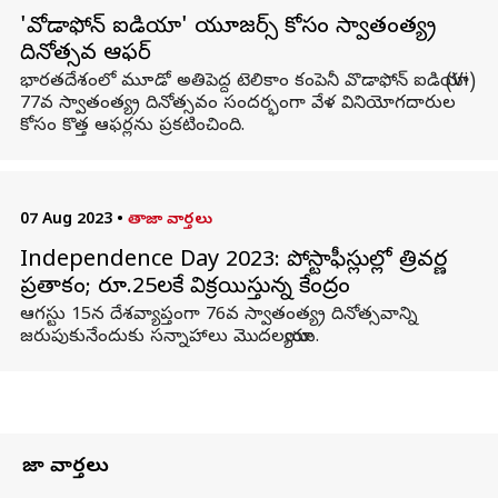
'వోడాఫోన్ ఐడియా' యూజర్స్ కోసం స్వాతంత్య్ర
దినోత్సవ ఆఫర్‌
భారతదేశంలో మూడో అతిపెద్ద టెలికాం కంపెనీ వొడాఫోన్ ఐడియా (Vi)
77వ స్వాతంత్య్ర దినోత్సవం సందర్భంగా వేళ వినియోగదారుల
కోసం కొత్త ఆఫర్లను ప్రకటించింది.
07 Aug 2023
•
తాజా వార్తలు
Independence Day 2023: పోస్టాఫీస్లుల్లో త్రివర్ణ
ప్రతాకం; రూ.25లకే విక్రయిస్తున్న కేంద్రం
ఆగస్టు 15న దేశవ్యాప్తంగా 76వ స్వాతంత్య్ర దినోత్సవాన్ని
జరుపుకునేందుకు సన్నాహాలు మొదలయ్యాయి.
తాజా వార్తలు