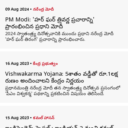
09 Aug 2024
•
నరేంద్ర మోదీ
PM Modi: 'హర్ ఘర్ త్రివర్ణ ప్రచారాన్ని'
ప్రారంభించిన ప్రధాని మోదీ
2024 స్వాతంత్ర్య దినోత్సవానికి ముందు ప్రధాని నరేంద్ర మోదీ
'హర్ ఘర్ తిరంగ' ప్రచారాన్ని ప్రారంభించారు.
16 Aug 2023
•
కేంద్ర ప్రభుత్వం
Vishwakarma Yojana: 5శాతం వడ్డీతో రూ.1లక్ష
రుణం అందించాలని కేంద్రం నిర్ణయం
ప్రధానమంత్రి నరేంద్ర మోదీ తన స్వాతంత్ర్య దినోత్సవ ప్రసంగంలో
'పీఎం విశ్వకర్మ' పథకాన్ని ప్రకటించిన విషయం తెలిసిందే.
15 Aug 2023
•
కమల్ హాసన్