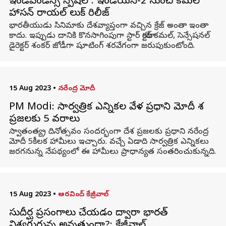
ఇండిపెండెన్స్ స్పెషల్ : ఇండియన్‌-2 నుంచి కమల్‌
హాసన్‌ రాయల్ లుక్ రిలీజ్‌
భారతీయుడు సినిమాకు దేశవ్యాప్తంగా వచ్చిన క్రేజ్ అంతా ఇంతా
కాదు. ఇప్పుడు దానికి కొనసాగింపుగా స్టార్ యాక్టర్ కమల్‌, సెన్సేషనల్
డైరెక్టర్ శంకర్‌ జోడీగా షూటింగ్ శరవేగంగా జరుపుకుంటోంది.
15 Aug 2023
•
నరేంద్ర మోదీ
PM Modi: సార్వత్రిక ఎన్నికల వేళ ప్రధాని మోదీ దేశ
ప్రజలకు 5 వరాలు
స్వాతంత్య్ర దినోత్సవం సందర్భంగా దేశ ప్రజలకు ప్రధాని నరేంద్ర
మోదీ 5కీలక హామీలు ఇచ్చారు. వచ్చే ఏడాది సార్వత్రిక ఎన్నికలు
జరగనున్న నేపథ్యంలో ఈ హామీలు ప్రాధాన్యత సంతరించుకున్నది.
15 Aug 2023
•
అరవింద్ కేజ్రీవాల్
సుదీర్ఘ ప్రసంగాలు చేయడం ద్వారా భారత్
విశ్వగురువు అవుతుందా?: కేజ్రీవాల్