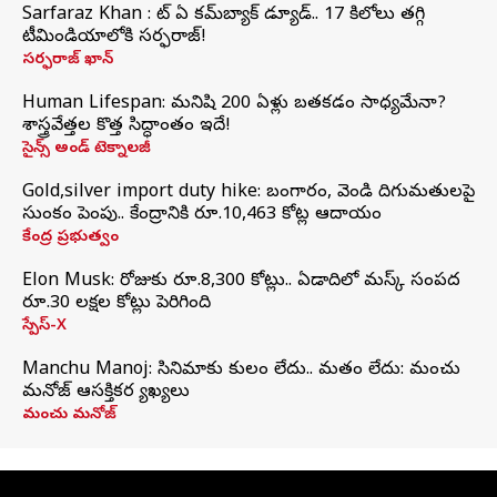
Sarfaraz Khan : వాట్‌ ఏ కమ్‌బ్యాక్‌ డ్యూడ్‌.. 17 కిలోలు తగ్గి
టీమిండియాలోకి సర్ఫరాజ్‌!
సర్ఫరాజ్ ఖాన్
Human Lifespan: మనిషి 200 ఏళ్లు బతకడం సాధ్యమేనా?
శాస్త్రవేత్తల కొత్త సిద్ధాంతం ఇదే!
సైన్స్ అండ్ టెక్నాలజీ
Gold,silver import duty hike: బంగారం, వెండి దిగుమతులపై
సుంకం పెంపు.. కేంద్రానికి రూ.10,463 కోట్ల ఆదాయం
కేంద్ర ప్రభుత్వం
Elon Musk: రోజుకు రూ.8,300 కోట్లు.. ఏడాదిలో మస్క్ సంపద
రూ.30 లక్షల కోట్లు పెరిగింది
స్పేస్-X
Manchu Manoj: సినిమాకు కులం లేదు.. మతం లేదు: మంచు
మనోజ్‌ ఆసక్తికర వ్యాఖ్యలు
మంచు మనోజ్