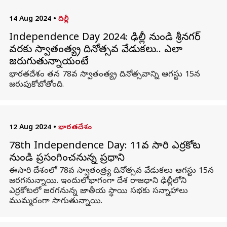
14 Aug 2024
•
దిల్లీ
Independence Day 2024: ఢిల్లీ నుండి శ్రీనగర్
వరకు స్వాతంత్య్ర దినోత్సవ వేడుకలు.. ఎలా
జరుగుతున్నాయంటే
భారతదేశం తన 78వ స్వాతంత్య్ర దినోత్సవాన్ని ఆగస్టు 15న
జరుపుకోబోతోంది.
12 Aug 2024
•
భారతదేశం
78th Independence Day: 11వ సారి ఎర్రకోట
నుండి ప్రసంగించనున్న ప్రధాని
ఈసారి దేశంలో 78వ స్వాతంత్ర్య దినోత్సవ వేడుకలు ఆగస్టు 15న
జరగనున్నాయి. ఇందులోభాగంగా దేశ రాజధాని ఢిల్లీలోని
ఎర్రకోటలో జరగనున్న జాతీయ స్థాయి సభకు సన్నాహాలు
ముమ్మరంగా సాగుతున్నాయి.