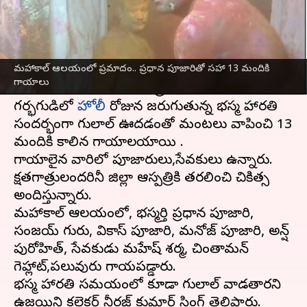
వ్రాసిన వారు
Mar 25, 2024
09:18 am
Sirish Praharaju
ఈ వార్తాకథనం ఏంటి
మహాకాల్ ఆలయంలో ప్రమాదం.. ప్రధాన పూజారితో సహా 13 మందికి
మధ్యప్రదేశ్‌
లోని ఉజ్జయినిలోని మహాకాల్ ఆలయంలో
గాయాలు
సోమవారం ఉదయం పెను ప్రమాదం జరిగింది.
గర్భగుడిలో
హోలీ
రోజున జరుగుతున్న భస్మ హారతి
సందర్భంగా గులాల్ ఊదడంతో మంటలు వ్యాపించి 13
మందికి కాలిన గాయాలయ్యాయి .
గాయాలైన వారిలో పూజారులు,సేవకులు ఉన్నారు.
క్షతగాత్రులందరినీ జిల్లా ఆస్పత్రికి తరలించి చికిత్స
అందిస్తున్నారు.
మహాకాల్ ఆలయంలో, భస్మర్తి ప్రధాన పూజారి,
సంజయ్ గురు, వికాస్ పూజారి, మనోజ్ పూజారి, అన్ష్
పురోహిత్, సేవకుడు మహేష్ శర్మ, చింతామన్
గెహ్లాట్,పలువురు గాయపడ్డారు.
భస్మ హారతి సమయంలో కూడా గులాల్ వాడతారని