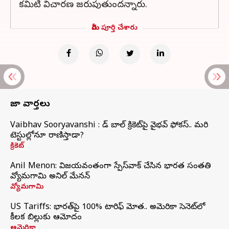
కమిటీ విచారణ జరుపుతుందన్నారు.
మీరు పూర్తి చేశారు
తాజా వార్తలు
Vaibhav Sooryavanshi : రెడ్ బాల్ క్రికెట్‌పై వైభవ్ ఫోకస్.. మరి
టెస్టుల్లోనూ రాణిస్తాడా?
క్రికెట్
Anil Menon: విజయవంతంగా స్పేస్‌వాక్‌ చేసిన భారత సంతతి
వ్యోమగామి అనిల్‌ మేనన్
వ్యోమగామి
US Tariffs: భారత్‌పై 100% టారిఫ్‌ మోత.. అమెరికా సెనెట్‌లో
కీలక బిల్లుకు ఆమోదం
అమెరికా