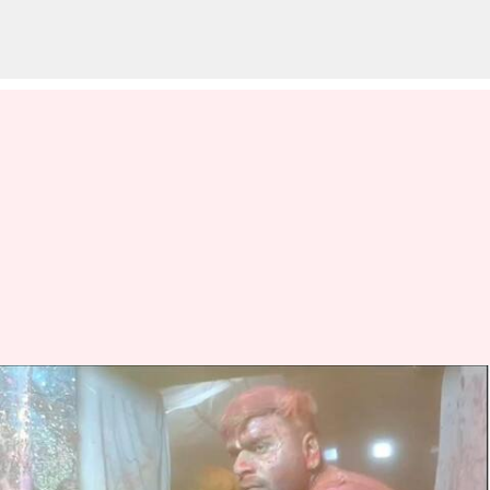
Madhyapradesh: మహాకాల్
ఆలయంలో ప్రమాదం.. ప్రధాన
పూజారితో సహా 13 మందికి గాయాలు