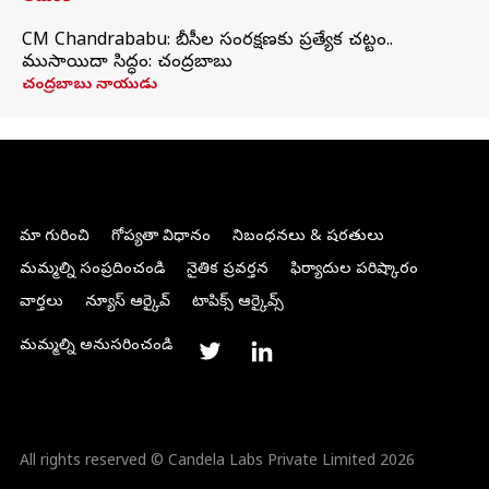
CM Chandrababu: బీసీల సంరక్షణకు ప్రత్యేక చట్టం..
ముసాయిదా సిద్ధం: చంద్రబాబు
చంద్రబాబు నాయుడు
మా గురించి
గోప్యతా విధానం
నిబంధనలు & షరతులు
మమ్మల్ని సంప్రదించండి
నైతిక ప్రవర్తన
ఫిర్యాదుల పరిష్కారం
వార్తలు
న్యూస్ ఆర్కైవ్
టాపిక్స్ ఆర్కైవ్స్
మమ్మల్ని అనుసరించండి
All rights reserved © Candela Labs Private Limited 2026