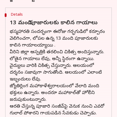
Details
13 మంది పూజారులకు కాలిన గాయాలు
భస్మ హారతి సందర్భంగా ఈరోజు గర్భగుడిలో కర్పూరం
వెలిగించగా, లోపల ఉన్న 13 మంది పూజారులకు
కాలిన గాయాలయ్యాయి .
వీరిని జిల్లా ఆస్పత్రికి తరలించి చికిత్స అందిస్తున్నారు.
లోతైన గాయాలు లేవు, అన్నీ స్థిరంగా ఉన్నాయి.
వైద్యులు వారికి చికిత్స చేస్తున్నారు. ఆలయంలో
దర్శనం సజావుగా సాగుతోంది. ఆలయంలో ఎలాంటి
ఇబ్బందులు లేవు.
జ్యోతిర్లింగ మహాకాళేశ్వరాలయంలో వేలాది మంది
భక్తులు ఉన్నారు. అందరూ మహాకాల్‌తో హోలీని
జరుపుకుంటున్నారు.
ఆరతి చేస్తున్న పూజారి సంజీవ్‌పై వెనుక నుంచి ఎవరో
గులాల్ పోశారని గాయపడిన సేవకుడు చెప్పాడు.