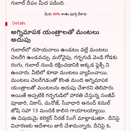
గులాల్ దీపం మీద పడింది.
మీరు
50%
శాతం పూర్తి చేశారు
Details
అగ్నిమాపక యంత్రాలతో మంటలు
అదుపు
గులాల్‌లో రసాయనాలు ఉండటం వల్లే మంటలు
చెలరేగి ఉండవచ్చు. మరోవైపు, గర్భగుడి వెండి గోడకు
రంగు, గులాల్ నుండి రక్షించడానికి అక్కడ ఫ్లెక్సీ ని
ఉంచారు. వీటిలో కూడా మంటలు వ్యాపించాయి.
మంటలు చెలరేగడంతో కొంత మంది అగ్నిమాపక
యంత్రాలతో మంటలను అదుపు చేశారని తెలిపారు.
అయితే అప్పటికి గర్భగుడిలో హారతి చేస్తున్న సంజీవ్
పూజారి, వికాస్, మనోజ్, సేవాధారి ఆనంద్ కమల్
జోషి సహా 13 మందికి కాలిన గాయాలయ్యాయి.
ఈ విషయమై కలెక్టర్ నీరజ్ సింగ్ మాట్లాడుతూ.. దీనిపై
విచారణకు ఆదేశాలు జారీ చేశామన్నారు. దీనిపై ఓ