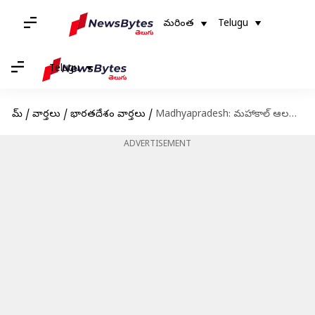
మరింత
Telugu
Telugu
హోమ్
/
వార్తలు
/
భారతదేశం వార్తలు
/
Madhyapradesh: మహాకాల్ ఆలయంలో ప్రమాదం.. ప్రధాన పూజారితో సహా 13 మందికి గాయాలు
ADVERTISEMENT