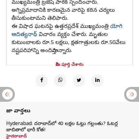
ముఖ్యమంత్రి బ్రజేష్ పాఠక్ స్పందించారు.
అగ్నిప్రమాదానికి కారణమైన వారిపై కఠిన చర్యలు
తీసుకుంటామని తెలిపారు.
ఈ విషాద ఘటనపై ఉత్తరప్రదేశ్‌ ముఖ్యమంత్రి
యోగి
ఆదిత్యనాథ్‌
విచారం వ్యక్తం చేశారు. మృతుల
కుటుంబాలకు రూ.5 లక్షలు, క్షతగాత్రులకు రూ.50వేలు
నష్టపరిహాన్ని అందిస్తామన్నారు.
మీరు పూర్తి చేశారు
తాజా వార్తలు
Hyderabad: హైదరాబాద్‌లో 40 లక్షల ఓట్లు గల్లంతు? ఓటర్ల
జాబితాలో భారీ కోత!
హైదరాబాద్