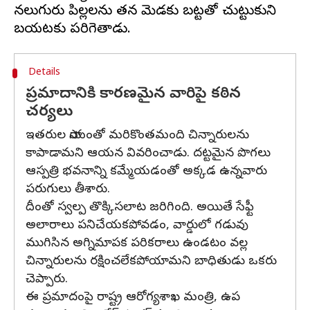
నలుగురు పిల్లలను తన మెడకు బట్టతో చుట్టుకుని
Details
ప్రమాదానికి కారణమైన వారిపై కఠిన
చర్యలు
ఇతరుల సాయంతో మరికొంతమంది చిన్నారులను
కాపాడామని ఆయన వివరించాడు. దట్టమైన పొగలు
ఆస్పత్రి భవనాన్ని కమ్మేయడంతో అక్కడ ఉన్నవారు
పరుగులు తీశారు.
దీంతో స్వల్ప తొక్కిసలాట జరిగింది. అయితే సేఫ్టీ
అలారాలు పనిచేయకపోవడం, వార్డులో గడువు
ముగిసిన అగ్నిమాపక పరికరాలు ఉండటం వల్ల
చిన్నారులను రక్షించలేకపోయామని బాధితుడు ఒకరు
చెప్పారు.
ఈ ప్రమాదంపై రాష్ట్ర ఆరోగ్యశాఖ మంత్రి, ఉప