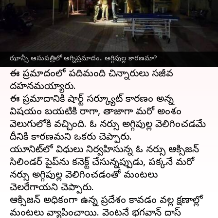
ఈ వార్తాకథనం ఏంటి
ఉత్తర్‌ప్రదేశ్‌
లోని ఝాన్సీ మహారాణి లక్ష్మీబాయ్‌
మెడికల్‌ కళాశాలలోని ఇంటెన్సివ్‌ కేర్‌ యూనిట్‌లో
ఝాన్సీ ఆసుపత్రిలో అగ్నిప్రమాదం.. అగ్గిపుల్ల కారణమా?
భారీ అగ్నిప్రమాదం చోటు చేసుకుంది.
ఈ ప్రమాదంలో పదిమంది చిన్నారులు సజీవ
దహనమయ్యారు.
ఈ ప్రమాదానికి షార్ట్ సర్క్యూట్ కారణం అన్న
విషయం బయటికి రాగా, తాజాగా మరో అంశం
వెలుగులోకి వచ్చింది. ఓ నర్సు అగ్గిపుల్ల వెలిగించడమే
దీనికి కారణమని ఒకరు చెప్పారు.
యూనిట్‌లో విధులు నిర్వహిస్తున్న ఓ నర్సు ఆక్సిజన్‌
సిలిండర్‌ పైప్‌ను కనెక్ట్‌ చేస్తున్నప్పుడు, పక్కనే మరో
నర్సు అగ్గిపుల్ల వెలిగించడంతో మంటలు
చెలరేగాయని చెప్పారు.
ఆక్సిజన్‌ అధికంగా ఉన్న ప్రదేశం కావడం వల్ల క్షణాల్లో
మంటలు వ్యాపించాయి. వెంటనే భగవాన్ దాస్