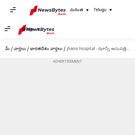
మరింత
Telugu
Telugu
హోమ్
/
వార్తలు
/
భారతదేశం వార్తలు
/
jhansi hospital : ఝాన్సీ ఆసుపత్రిలో అగ్నిప్రమాదం.. అగ్గిపుల్ల కారణమా?
ADVERTISEMENT