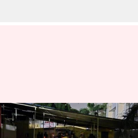
jhansi hospital : ఝాన్సీ ఆసుపత్రిలో
అగ్నిప్రమాదం.. అగ్గిపుల్ల కారణమా?
వ్రాసిన వారు
Nov 16, 2024
01:24 pm
Jayachandra Akuri