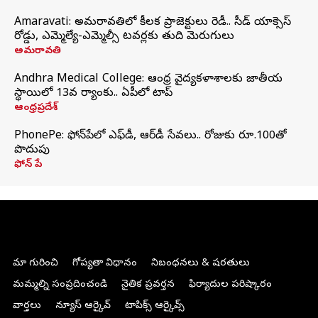
Amaravati: అమరావతిలో కీలక ప్రాజెక్టులు రెడీ.. సీడ్‌ యాక్సెస్‌
రోడ్డు, ఎమ్మెల్యే-ఎమ్మెల్సీ టవర్లకు తుది మెరుగులు
అమరావతి
Andhra Medical College: ఆంధ్ర వైద్యకళాశాలకు జాతీయ
స్థాయిలో 13వ ర్యాంకు.. ఏపీలో టాప్
ఆంధ్రప్రదేశ్
PhonePe: ఫోన్‌పేలో ఎఫ్‌డీ, ఆర్‌డీ సేవలు.. రోజుకు రూ.100తో
పొదుపు
ఫోన్‌ పే
మా గురించి
గోప్యతా విధానం
నిబంధనలు & షరతులు
మమ్మల్ని సంప్రదించండి
నైతిక ప్రవర్తన
ఫిర్యాదుల పరిష్కారం
వార్తలు
న్యూస్ ఆర్కైవ్
టాపిక్స్ ఆర్కైవ్స్