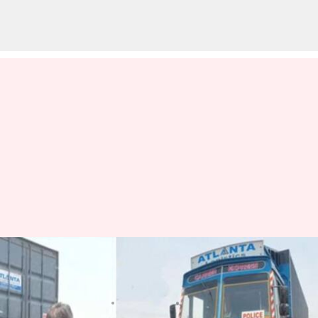
Andhrapradesh: ఏపీలో నాలుగు
కంటైనర్ల నిండా కరెన్సీ పట్టివేత
వ్రాసిన వారు
May 02, 2024
05:26 pm
Sirish Praharaju