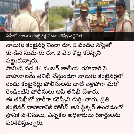
ఈ వార్తాకథనం ఏంటి
ఆంధ్రప్రదేశ్
రాష్ట్రంలోని అనంతపురం జిల్లాలో
గురువారం మధ్యాహ్నాం పోలీసులు భారీగా కరెన్సీని
ఏపీలో నాలుగు కంటైనర్ల నిండా కరెన్సీ పట్టివేత
పట్టుకున్నారు.
నాలుగు కంటైనర్ల నిండా రూ. 5 వందల నోట్లతో
కూడిన సుమారు రూ. 2 వేల కోట్ల కరెన్సీని
పట్టుకున్నారు.
పామిడి వద్ద 44 నంబర్‌ జాతీయ రహదారి పై
వాహనాలను తనిఖీ చేస్తుండగా నాలుగు కంటైనర్లలో
రెండు కంటైనర్లు పోలీసులను దాటి వెళ్లిపోగా మరో
రెండింటిని పోలీసులు ఆపి తనిఖీ చేశారు.
ఈ తనిఖీలో భారీగా కరెన్సీని గుర్తించారు. ప్రతి
కంటైనర్‌ వాహనానికి పోలీస్‌ అని స్టిక్కర్‌ ఉండడంతో
స్థానిక పోలీసులు, ఎన్నికల అధికారులు రికార్డులను