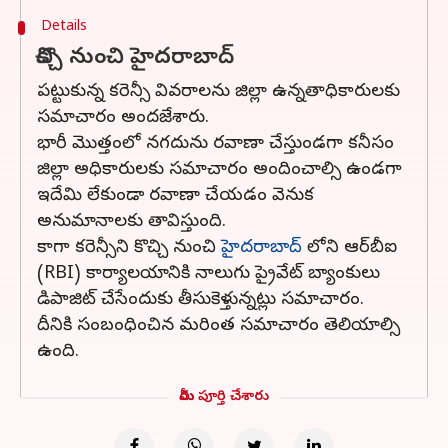
Details
కొచ్చి నుంచి హైదరాబాద్
పట్టుకున్న కరెన్సీ వివరాలను జిల్లా ఉన్నతాధికారులకు
సమాచారం అందజేశారు.
భారీ మొత్తంలో నగదును రవాణా చేస్తుండగా కనీసం
జిల్లా అధికారులకు సమాచారం అందించాల్సి ఉండగా
ఇదేమి లేకుండా రవాణా చేయడం వెనుక
అనుమానాలకు తావిస్తుంది.
కాగా కరెన్సీని కొచ్చి నుంచి
హైదరాబాద్
లోని ఆర్‌బీఐ
(RBI) కార్యాలయానికి నాలుగు ప్రైవేట్‌ బ్యాంకులు
డిపాజిట్‌ చేసేందుకు తీసుకెళ్తున్నట్లు సమాచారం.
దీనికి సంబంధించిన మరింత సమాచారం తెలియాల్సి
ఉంది.
మీరు పూర్తి చేశారు