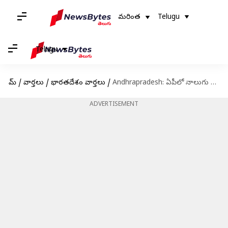
మరింత
Telugu
Telugu
హోమ్
/
వార్తలు
/
భారతదేశం వార్తలు
/
Andhrapradesh: ఏపీలో నాలుగు కంటైనర్ల నిండా కరెన్సీ పట్టివేత
ADVERTISEMENT