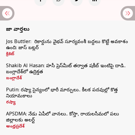
తాజా వార్తలు
Jos Buttler: నా రికార్డును వైభవ్ సూర్యవంశీ బద్దలు కొట్టే అవకాశం
ఉంది: జాస్ బట్లర్
క్రికెట్
Shakib Al Hasan: హసీనా ప్రెస్‌మీట్‌ తర్వాత షకీబ్‌ ఇంటిపై దాడి..
బంగ్లాదేశ్‌లో ఉద్రిక్తత
బంగ్లాదేశ్
Putin: రష్యా సైన్యంలో భారీ మార్పులు.. కీలక పదవుల్లో కొత్త
నియామకాలు
రష్యా
APSDMA: నేడు ఏపీలో వానలు.. కోస్తా, రాయలసీమలో పలు
జిల్లాలకు అలర్ట్
ఆంధ్రప్రదేశ్