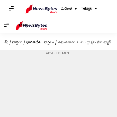
మరింత
Telugu
Telugu
హోమ్
/
వార్తలు
/
భారతదేశం వార్తలు
/
తమిళనాడు కంబం ద్రాక్షకు జీఐ ట్యాగ్
ADVERTISEMENT