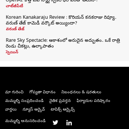
OpenAI: కొత్త ఏఐ స్మార్ట్ స్పీకర్ ధర ఎంతో తెలుసా?
చాట్‌జీపీటీ
Korean Kanakaraju Review : కొరియన్ కనకరాజు రివ్యూ..
వరుణ్ తేజ్ కామెడీ వర్కౌట్ అయ్యిందా?
వరుణ్ తేజ్
Rare Sky Spectacle: ఆకాశంలో అరుదైన అద్భుతం.. ఒకే రాత్రి
రెండు చీకట్లు, ఉల్కాపాతం
స్పెయిన్
మా గురించి
గోప్యతా విధానం
నిబంధనలు & షరతులు
మమ్మల్ని సంప్రదించండి
నైతిక ప్రవర్తన
ఫిర్యాదుల పరిష్కారం
వార్తలు
న్యూస్ ఆర్కైవ్
టాపిక్స్ ఆర్కైవ్స్
మమ్మల్ని అనుసరించండి