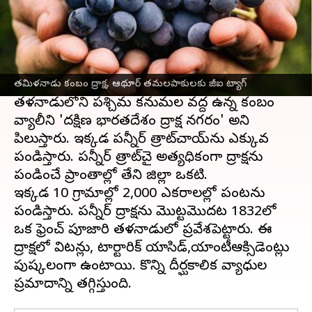
ఈ వార్తాకథనం ఏంటి
తమిళనాడు
ప్రసిద్ధ కంబం ద్రాక్షకు అంతర్జాతీయ గుర్తింపు
లభించింది. కంబం ద్రాక్ష భౌగోళిక సూచిక ట్యాగ్(జీఐ)
ట్యాగ్‌ని పొందింది. కంబం ద్రాక్షను కంబం పన్నీర్
త్రాట్‌చై అని కూడా పిలుస్తారు.
తమిళనాడు కంబం ద్రాక్ష, ఆథూర్ తమలపాకులకు జీఐ ట్యాగ్
తమిళనాడులోని పశ్చిమ కనుమల వద్ద ఉన్న కంబం
వ్యాలీని 'దక్షిణ భారతదేశం ద్రాక్ష నగరం' అని
పిలుస్తారు. ఇక్కడ పన్నీర్ త్రాట్‌చాయ్‌ను ఎక్కువ
పండిస్తారు. పన్నీర్ త్రాట్‌చై అత్యధికంగా ద్రాక్షను
పండించే ప్రాంతాల్లో తేని జిల్లా ఒకటి.
ఇక్కడ 10 గ్రామాల్లో 2,000 ఎకరాలల్లో పంటను
పండిస్తారు. పన్నీర్ ద్రాక్షను మొట్టమొదట 1832లో
ఒక ఫ్రెంచ్ పూజారి తమిళనాడులో ప్రవేశపెట్టారు. ఈ
ద్రాక్షలో విటమిన్లు, టార్టారిక్ యాసిడ్,యాంటీఆక్సిడెంట్లు
పుష్కలంగా ఉంటాయి. కొన్ని దీర్ఘకాలిక వ్యాధుల