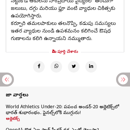
నట్టుకోడి ఆకులను సాంప్రదాయ వైద్యంలో తరచుగా
జలుబు, దగ్గు మరియు ఫ్లూ వంటి వ్యాధుల చికిత్సకు
ఉపయోగిస్తారు.
కర్పూరి తమలపాకులు తలనొప్పి, కడుపు సమస్యలు
ఇతర వ్యాధుల నుండి ఉపశమనం కలిగించే ఔషధ
గుణాలను కలిగి ఉన్నాయని నమ్ముతారు.
మీరు పూర్తి చేశారు
తాజా వార్తలు
World Athletics Under-20: ప్రపంచ అండర్-20 అథ్లెటిక్స్‌లో
భారత్‌ శుభారంభం.. ఫైనల్స్‌లోకి ముగ్గురు!
అథ్లెటిక్స్