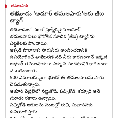
తమలపాకు
తమిళనాడు 'ఆథూర్ తమలపాకు'లకు జీఐ
ట్యాగ్
తమిళనాడులో ఎంతో ప్రత్యేకమైన ఆథూర్
తమలపాకులు భౌగోళిక సూచిక (జీఐ) ట్యాగ్‌ను
ఎట్టకేలకు పొందాయి.
ఇక్కడి పొలాలకు సాగునీరు అందించడానికి
ఉపయోగించే తామిరబరణి నది నీరు కారణంగానే ఇక్కడ
ఆథూర్ తమలపాకులు ఎక్కువ పండటానికి కారణంగా
చెబుతుంటారు.
500 ఎకరాలకు పైగా భూమిలో ఈ తమలపాలను సాగు
చేపడుతున్నారు.
ఆథూర్ వెట్రిలైలో నట్టుకోడి, పచ్చికోడి, కర్పూరి అనే
మూడు రకాలు ఉన్నాయి.
పచ్చికోడి ఆకులను వంటల్లో రుచి, సువాసనకు
ఉపయోగిస్తారు.