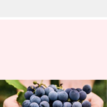
తమిళనాడు కంబం ద్రాక్షకు జీఐ ట్యాగ్
వ్రాసిన వారు
Apr 12, 2023
03:36 pm
Stalin