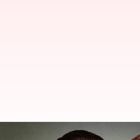
పది బిల్లులను తిప్పి పంపిన గవర్నర్.. 