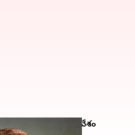
18న ప్రత్యేక అసెంబ్లీ సమావేశం