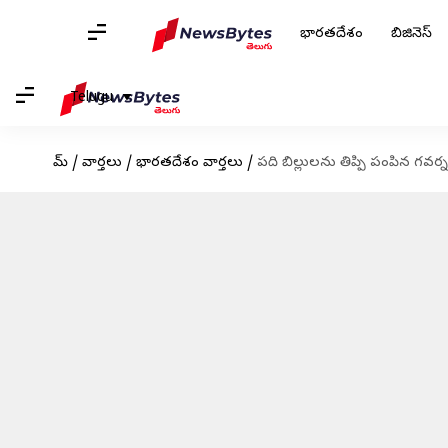
భారతదేశం
బిజినెస్
Telugu
హోమ్
/
వార్తలు
/
భారతదేశం వార్తలు
/
పది బిల్లులను తిప్పి పంపిన గవర్నర