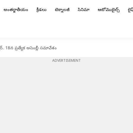
అంతర్జాతీయం
క్రీడలు
టెక్నాలజీ
సినిమా
ఆటోమొబైల్స్
లైఫ్
్.. 18న ప్రత్యేక అసెంబ్లీ సమావేశం
ADVERTISEMENT