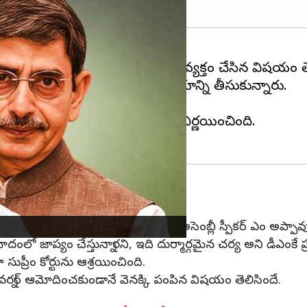
తున్నారంటూ సుప్రీం కోర్టు ఆగ్రహం వ్యక్తం చేసిన విషయం త
వర్నర్ ఆర్ఎన్ రవి సంచలన నిర్ణయాన్ని తీసుకున్నారు.
డు గవర్నర్ వెనక్కి పంపారు.
ర్వహించాలని స్టాలిన్ ప్రభుత్వం నిర్ణయించింది.
గవర్నర్ కు పంపనున్నట్లు తమిళనాడు అసెంబ్లీ స్పీకర్ ఎం అప్పావు ప
లో జాప్యం చేస్తున్నారని, ఇది దుర్మార్గమైన చర్య అని డీఎంకే ప్ర
 సుప్రీం కోర్టును ఆశ్రయించింది.
గవర్నర్ ఆమోదించకుండానే వెనక్కి పంపిన విషయం తెలిసిందే.