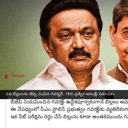
వ్రాసిన వారు
Nov 16, 2023
06:18 pm
Jayachandra Akuri
ఈ వార్తాకథనం ఏంటి
పంజాబ్
, తమిళనాడు గవర్నర్లు బల్లుల ఆమోదంలో జాప్యం చేస్
ఈ ఘటన జరిగి వారమైనా గడవకముందే
తమిళనాడు
గ
చాలా కాలంగా పెండింగ్‌లో ఉన్న పది బిల్లులను తమిళనా
ఈ నేపథ్యంలో నవంబర్ 18న ప్రత్యేక అసెంబ్లీ సమావేశం ని
Details
సుప్రీం కోర్టును అశ్రయించిన డీఎంకే ప్రభుత్వం
గవర్నర్ తిప్పి పంపిన బిల్లులను మరోసారి అసెంబ్లీ అమోదించి 
పది బిల్లులను తిప్పి పంపిన గవర్నర్.. 18న ప్రత్యేక అసెంబ్లీ సమావేశం
బీజేపీ నియమించిన గవర్నర్ ఉద్ధేశపూర్వకంగానే బిల్లలు ఆమోదం
ఈ నేపథ్యంలో సీఎం స్టాలిన్ ప్రభుత్వం గవర్నర్‌కు వ్యతిరేకంగా
ఇక నీట్ పరీక్షను రద్దు చేసే బిల్లును కూడా అంతకముందు 