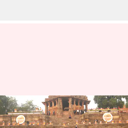
Gujarat 2024 : నూతన సంవత్సరం
వేళ.. సూర్య నమస్కారాలతో గిన్నిస్‌
రికార్డ్‌