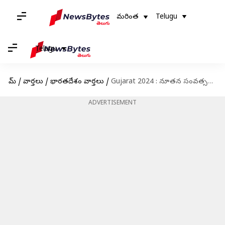
మరింత
Telugu
Telugu
హోమ్
/
వార్తలు
/
భారతదేశం వార్తలు
/
Gujarat 2024 : నూతన సంవత్సరం వేళ.. సూర్య నమస్కారాలతో గిన్నిస్‌ రికార్డ్‌
ADVERTISEMENT