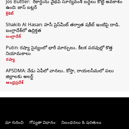
Jos Buttler: నా రికార్డును వైభవ్ సూర్యవంశీ బద్దలు కొట్టే అవకాశం
ఉంది: జాస్ బట్లర్
క్రికెట్
Shakib Al Hasan: హసీనా ప్రెస్‌మీట్‌ తర్వాత షకీబ్‌ ఇంటిపై దాడి..
బంగ్లాదేశ్‌లో ఉద్రిక్తత
బంగ్లాదేశ్
Putin: రష్యా సైన్యంలో భారీ మార్పులు.. కీలక పదవుల్లో కొత్త
నియామకాలు
రష్యా
APSDMA: నేడు ఏపీలో వానలు.. కోస్తా, రాయలసీమలో పలు
జిల్లాలకు అలర్ట్
ఆంధ్రప్రదేశ్
మా గురించి
గోప్యతా విధానం
నిబంధనలు & షరతులు