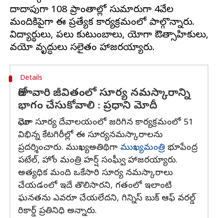
దాదాపుగా 108 ప్రాంతాల్లో సుమారుగా 4వేల
మందికిపైగా ఈ ప్రత్యేక కార్యక్రమంలో పాల్గొన్నారు.
విద్యార్థులు, పలు కుటుంబాలు, యోగా ఔత్సాహికులు,
Details
రోజూవారి జీవితంలో సూర్య నమస్కారాన్ని
భాగం చేసుకోవాలి : ప్రధాని మోదీ
మోధెరా సూర్య దేవాలయంలో జరిగిన కార్యక్రమంలో 51
విభిన్న కేటగిరీల్లో ఈ సూర్యనమస్కారాలను
ప్రదర్శించారు. ముఖ్యఅతిథిగా
ముఖ్యమంత్రి
భూపేంద్ర
పటేల్‌, హోం మంత్రి హర్ష్‌ సంఘ్వీ హాజరయ్యారు.
అత్యధిక మంది ఒకేసారి సూర్య నమస్కారాలు
చేయడంలో ఇదే తొలిసారని, గతంలో ఇలాంటి
ఘనతను ఎవరూ చేయలేదని, గిన్నిస్‌ బుక్‌ ఆఫ్ వరల్డ్‌
రికార్డ్ ప్రతినిధి అన్నారు.