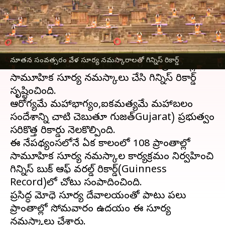
వ్రాసిన వారు
Jan 01, 2024
03:45 pm
TEJAVYAS BESTHA
ఈ వార్తాకథనం ఏంటి
గుజరాత్
సర్కారు నూతన సంవత్సరాన్ని సరికొత్తగా
నూతన సంవత్సరం వేళ సూర్య నమస్కారాలతో గిన్నిస్‌ రికార్డ్‌
ఆరంభించింది. ఈ మేరకు ఒకేసారి 108 ప్రాంతాల్లో
సామూహిక సూర్య నమస్కారాలు చేసి గిన్నిస్‌ రికార్డ్‌
సృష్టించింది.
ఆరోగ్యమే మహాభాగ్యం,ఐకమత్యమే మహాబలం
సందేశాన్ని చాటి చెబుతూ గుజరాత్‌Gujarat) ప్రభుత్వం
సరికొత్త రికార్డు నెలకొల్పింది.
ఈ నేపథ్యంసలోనే ఏక కాలంలో 108 ప్రాంతాల్లో
సామూహిక సూర్య నమస్కారాల కార్యక్రమం నిర్వహించి
గిన్నిస్‌ బుక్‌ ఆఫ్‌ వరల్డ్‌ రికార్డ్‌(Guinness
Record)లో చోటు సంపాదించింది.
ప్రసిద్ధ మోధెరా సూర్య దేవాలయంతో పాటు పలు
ప్రాంతాల్లో సోమవారం ఉదయం ఈ సూర్య
నమస్కారాలు చేశారు.