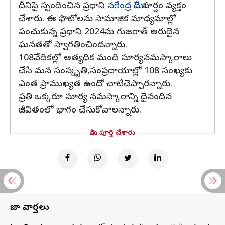
దీనిపై స్పందించిన ప్రధాని
నరేంద్ర మోదీ
హర్షం వ్యక్తం
చేశారు. ఈ ఫొటోలను సామాజిక మాధ్యమాల్లో
పంచుకున్న ప్రధాని 2024ను గుజరాత్ అరుదైన
ఘనతతో స్వాగతించిందన్నారు.
108వేదికల్లో అత్యధిక మంది సూర్యనమస్కారాలు
చేసి మన సంస్కృతి,సంప్రదాయాల్లో 108 సంఖ్యకు
ఎంత ప్రాముఖ్యత ఉందో చాటిచెప్పారన్నారు.
ప్రతి ఒక్కరూ సూర్య నమస్కారాన్ని దైనందిన
జీవితంలో భాగం చేసుకోవాలన్నారు.
మీరు పూర్తి చేశారు
తాజా వార్తలు