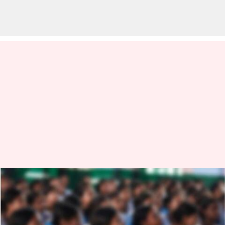
Haryana: 142 మంది విద్యార్థినులను
'లైంగిక వేధింపులకు గురిచేసిన'
స్కూల్ ప్రిన్సిపాల్ అరెస్ట్