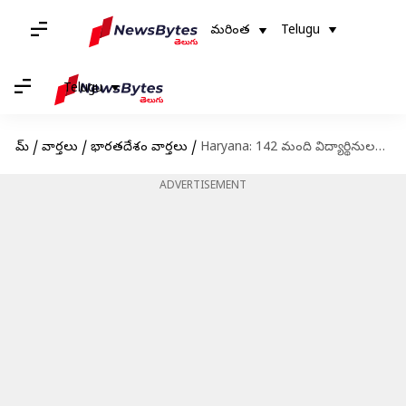
మరింత
Telugu
Telugu
హోమ్
/
వార్తలు
/
భారతదేశం వార్తలు
/
Haryana: 142 మంది విద్యార్థినులను 'లైంగిక వేధింపులకు గురిచేసిన' స్కూల్ ప్రిన్సిపాల్ అరెస్ట్
ADVERTISEMENT