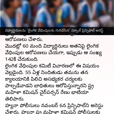
వ్రాసిన వారు
Nov 23, 2023
12:31 pm
Sirish Praharaju
ఈ వార్తాకథనం ఏంటి
హర్యానా
లోని జింద్ జిల్లాలోని ఓ ప్రభుత్వ పాఠశాల
విద్యార్థినులను 'లైంగిక వేధింపులకు గురిచేసిన' స్కూల్ ప్రిన్సిపాల్ అరెస్ట్
ప్రిన్సిపాల్‌పై 142 మంది బాలికలు లైంగిక వేధింపుల
ఆరోపణలు చేశారు.
మొదట్లో 60 మంది విద్యార్థినులు అతనిపై లైంగిక
వేధింపుల ఆరోపణలు చేయగా, ఇప్పుడు ఆ సంఖ్య
142కి చేరుకుంది.
లైంగిక వేధింపుల కమిటీ విచారణలో ఈ విషయం
వెల్లడైంది. 55 ఏళ్ల నిందితుడు తమను తన
కార్యాలయానికి పిలిచి అసభ్యకర చర్యలకు
పాల్పడేవాడని బాధితులు ఆరోపిస్తున్నారని రాష్ట్ర
మహిళా కమిషన్ చైర్‌పర్సన్ రేణు భాటియా
తెలిపారు.
హర్యానా పోలీసులు నవంబర్ 6న ప్రిన్సిపాల్‌ని అరెస్టు
చేశారు. హర్యానా రాష్ట్ర మహిళా కమిషన్ పోలీసులకు