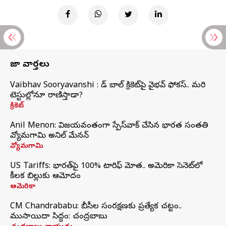
తాజా వార్తలు
Vaibhav Sooryavanshi : రెడ్ బాల్ క్రికెట్‌పై వైభవ్ ఫోకస్.. మరి
టెస్టుల్లోనూ రాణిస్తాడా?
క్రికెట్
Anil Menon: విజయవంతంగా స్పేస్‌వాక్‌ చేసిన భారత సంతతి
వ్యోమగామి అనిల్‌ మేనన్
వ్యోమగామి
US Tariffs: భారత్‌పై 100% టారిఫ్‌ మోత.. అమెరికా సెనెట్‌లో
కీలక బిల్లుకు ఆమోదం
అమెరికా
CM Chandrababu: బీసీల సంరక్షణకు ప్రత్యేక చట్టం..
ముసాయిదా సిద్ధం: చంద్రబాబు