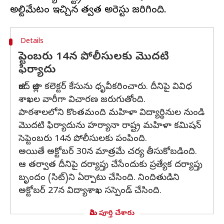
Details
సెప్టెంబరు 14న పోలీసులకు మొదటి
ఫిర్యాదు
జింద్ జిల్లా కలెక్టర్ కేసును ధృవీకరించారు. దీనిపై వివిధ
శాఖల వారీగా విచారణ జరుగుతోంది.
పాఠశాలలోని కొంతమంది మహిళా విద్యార్థినుల నుండి
మొదటి ఫిర్యాదును హర్యానా రాష్ట్ర మహిళా కమిషన్
సెప్టెంబరు 14న పోలీసులకు పంపింది.
అయితే అక్టోబర్ 30న మాత్రమే చర్య తీసుకోబడింది.
ఆ తర్వాత దీనిపై దర్యాప్తు చేసేందుకు ప్రత్యేక దర్యాప్తు
బృందం (సిట్‌)ని ఏర్పాటు చేసింది. నిందితుడిని
అక్టోబర్ 27న విద్యాశాఖ సస్పెండ్ చేసింది.
మీరు పూర్తి చేశారు