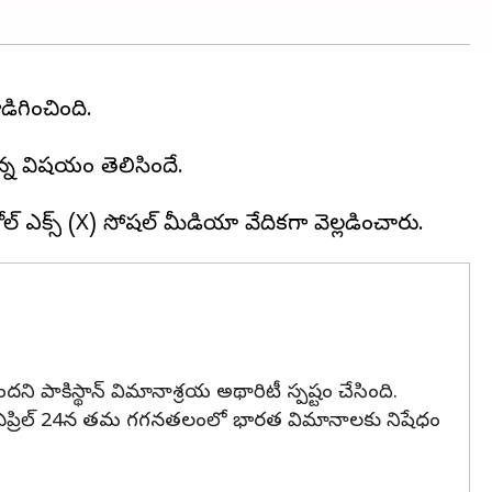
ిగించింది.
ున్న విషయం తెలిసిందే.
ిస్థాన్‌ విమానాశ్రయ అథారిటీ స్పష్టం చేసింది.
న్‌ ఏప్రిల్‌ 24న తమ గగనతలంలో భారత విమానాలకు నిషేధం