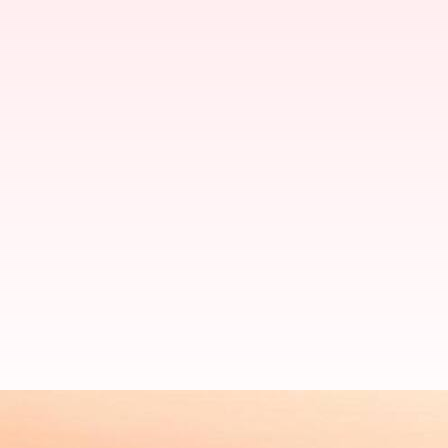
Airspace: పాకిస్తాన్ విమానాలకు గగనత