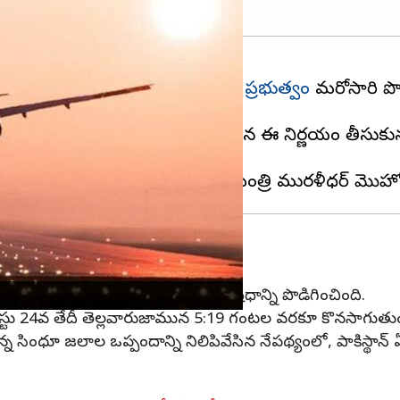
ాకపోకలపై విధించిన నిషేధాన్ని
కేంద్ర ప్రభుత్వం
మరోసారి పొడ
ేపథ్యంలో కేంద్ర ప్రభుత్వం ఏప్రిల్‌ 30న ఈ నిర్ణయం తీసుక
్నారు.
ు నిషేధం
తల వాడకాన్ని అనుమతించకుండా నిషేధాన్ని పొడిగించింది.
వ తేదీ తెల్లవారుజామున 5:19 గంటల వరకూ కొనసాగుతుందని పాక
న సింధూ జలాల ఒప్పందాన్ని నిలిపివేసిన నేపథ్యంలో, పాకిస్థా