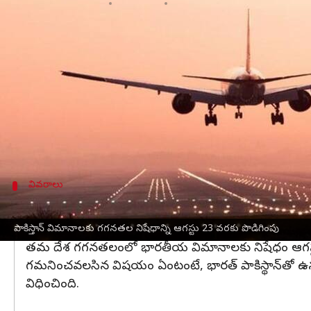
వ్రాసిన వారు
Jul 23, 2025
10:15 am
Sirish Praharaju
ఈ వార్తాకథనం ఏంటి
భారతదేశం
గగనతలంలో
పాకిస్థాన్‌
ఎయిర్‌లైన్‌ విమానాల ర
జమ్ముకశ్మీర్‌
లోని పహల్గాం ప్రాంతంలో జరిగిన ఉగ్రదాడి న
అప్పటినుంచి నిరంతరంగా ఈ నిషేధాన్ని పొడిగిస్తూ వస్తున
వివరాలు
పాకిస్థాన్‌ దేశ గగనతలంలో భారతీయ విమానాలక
ఇక మరోవైపు, పాకిస్థాన్‌ కూడా భారత విమానాలకు తమ గగన
పాకిస్తాన్ విమానాలకు గగనతల నిషేధాన్ని ఆగస్టు 23 వరకు పొడిగింపు
తమ దేశ గగనతలంలో భారతీయ విమానాలకు నిషేధం ఆగస్టు 24
గమనించవలసిన విషయం ఏంటంటే, భారత్‌ పాకిస్థాన్‌తో ఉన్
విధించింది.