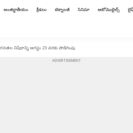
అంతర్జాతీయం
క్రీడలు
టెక్నాలజీ
సినిమా
ఆటోమొబైల్స్
లైఫ్
గగనతల నిషేధాన్ని ఆగస్టు 23 వరకు పొడిగింపు
ADVERTISEMENT