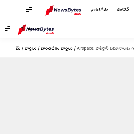
భారతదేశం
బిజినెస్
Telugu
హోమ్
/
వార్తలు
/
భారతదేశం వార్తలు
/
Airspace: పాకిస్తాన్ విమానాలకు 