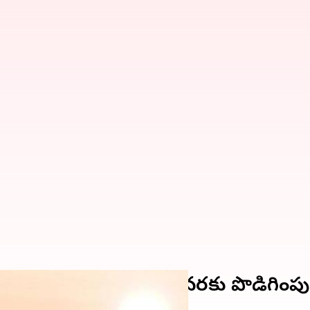
ల నిషేధాన్ని ఆగస్టు 23 వరకు పొడిగింపు