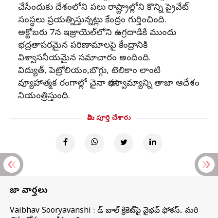
చేసేందుకు దేశంలోని పలు రాష్ట్రాల్లోని కొన్ని ప్రైవేట్
సంస్థలు ప్రయత్నిస్తున్నట్లు కేంద్రం గుర్తించింది.
అక్టోబరు 7న ఇజ్రాయెల్‌లోని ఉగ్రదాడికి ముందు
భద్రతాపరమైన పరిణామాలపై కేంద్రానికి
విశ్వాసనీయమైన సమాచారం అందింది.
విద్యుత్, పెట్రోలియం,బొగ్గు, టెలికాం లాంటి
వ్యూహాత్మక రంగాల్లో చైనా భాగస్వామ్యాన్ని తాజా ఆదేశం
నియంత్రిస్తుంది.
మీరు పూర్తి చేశారు
తాజా వార్తలు
Vaibhav Sooryavanshi : రెడ్ బాల్ క్రికెట్‌పై వైభవ్ ఫోకస్.. మరి