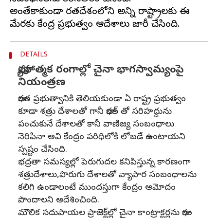
అంతేకాకుండా భారతదేశంలోని అన్ని రాష్ట్రాలకు ఈ
DETAILS
వ్యూహాత్మక రంగాల్లో చైనా భాగస్వామ్యంపై
నియంత్రణ
భారత ప్రభుత్వానికి తెలియకుండా ఏ రాష్ట్ర ప్రభుత్వం
కూడా శత్రు దేశాలతో గానీ భారత్ తో సరిహద్దును
పంచుకునే దేశాలతో కానీ వాణిజ్య సంబంధాలు
నెరిపినా అవి కేంద్రం పరిధిలోకి లోబడే ఉంటాయని
స్పష్టం చేసింది.
భద్రతా సమస్యల్లో పెరుగుదల కనిపిస్తున్న కారణంగా
శత్రుదేశాలు,పొరుగు దేశాలతో వ్యాపార సంబంధాలను
కలిగి ఉండాలంటే ముందస్తుగా కేంద్రం ఆమోదం
పొందాలని ఆదేశించింది.
మౌలిక సదుపాయల ప్రాజెక్ట్‌ల్లో చైనా కాంట్రాక్టర్లను భాగం