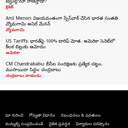
టెస్టుల్లోనూ రాణిస్తాడా?
క్రికెట్
Anil Menon: విజయవంతంగా స్పేస్‌వాక్‌ చేసిన భారత సంతతి
వ్యోమగామి అనిల్‌ మేనన్
వ్యోమగామి
US Tariffs: భారత్‌పై 100% టారిఫ్‌ మోత.. అమెరికా సెనెట్‌లో
కీలక బిల్లుకు ఆమోదం
అమెరికా
CM Chandrababu: బీసీల సంరక్షణకు ప్రత్యేక చట్టం..
ముసాయిదా సిద్ధం: చంద్రబాబు
చంద్రబాబు నాయుడు
మా గురించి
గోప్యతా విధానం
నిబంధనలు & షరతులు
మమ్మల్ని సంప్రదించండి
నైతిక ప్రవర్తన
ఫిర్యాదుల పరిష్కారం