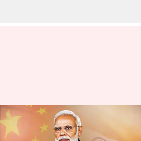
చైనా,పాకిస్థాన్‌లతో వ్యాపారంపై భారత్
ఆంక్షలు.. తమకు తెలియకుండా
ఎలాంటి వాణిజ్యం చేయకూడదని