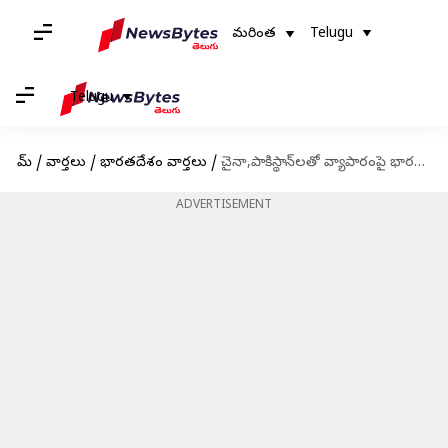
మరింత
Telugu
Telugu
హోమ్
/
వార్తలు
/
భారతదేశం వార్తలు
/
చైనా,పాకిస్థాన్‌లతో వ్యాపారంపై భారత్ ఆంక్షలు.. తమకు తెలియకుండా ఎలాంటి వాణిజ్యం చేయకూడదని రాష్ట్రాలకు ఆదేశాలు
ADVERTISEMENT