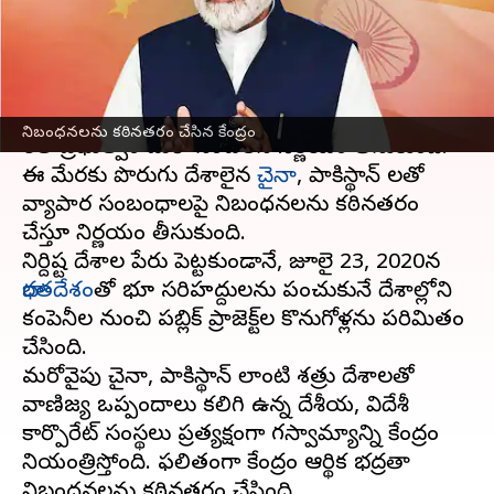
రాష్ట్రాలకు ఆదేశాలు
వ్రాసిన వారు
Oct 12, 2023
04:04 pm
TEJAVYAS BESTHA
ఈ వార్తాకథనం ఏంటి
నిబంధనలను కఠినతరం చేసిన కేంద్రం
భారత ప్రభుత్వం మరో సంచలన నిర్ణయం తీసుకుంది.
ఈ మేరకు పొరుగు దేశాలైన
చైనా
, పాకిస్థాన్ లతో
వ్యాపార సంబంధాలపై నిబంధనలను కఠినతరం
చేస్తూ నిర్ణయం తీసుకుంది.
నిర్దిష్ట దేశాల పేరు పెట్టకుండానే, జూలై 23, 2020న
భారతదేశం
తో భూ సరిహద్దులను పంచుకునే దేశాల్లోని
కంపెనీల నుంచి పబ్లిక్ ప్రాజెక్ట్‌ల కొనుగోళ్లను పరిమితం
చేసింది.
మరోవైపు చైనా, పాకిస్థాన్‌ లాంటి శత్రు దేశాలతో
వాణిజ్య ఒప్పందాలు కలిగి ఉన్న దేశీయ, విదేశీ
కార్పొరేట్‌ సంస్థలు ప్రత్యక్షంగా భాగస్వామ్యాన్ని కేంద్రం
నియంత్రిస్తోంది. ఫలితంగా కేంద్రం ఆర్థిక భద్రతా
నిబంధనలను కఠినతరం చేసింది.