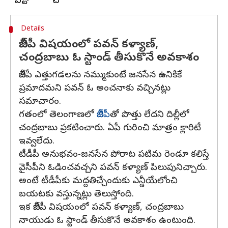
Details
బీజేపీ విషయంలో పవన్ కళ్యాణ్,
చంద్రబాబు ఓ స్టాండ్ తీసుకొనే అవకాశం
బీజేపీ ఎత్తుగడలను నమ్ముకుంటే జనసేన ఉనికికే
ప్రమాదమని పవన్ ఓ అంచనాకు వచ్చినట్లు
సమాచారం.
గతంలో తెలంగాణలో
బీజేపీ
తో పొత్తు లేదని దిల్లీలో
చంద్రబాబు ప్రకటించారు. ఏపీ గురించి మాత్రం క్లారిటీ
ఇవ్వలేదు.
టీడీపీ అనుభవం-జనసేన పోరాట పటిమ రెండూ కలిస్తే
వైసీపీని ఓడించవచ్చని పవన్ కళ్యాణ్ పిలుపునిచ్చారు.
అంటే టీడీపీకు మద్దతిచ్చేందుకు ఎన్డీయేలోంచి
బయటకు వస్తున్నట్లు తెలుస్తోంది.
ఇక బీజేపీ విషయంలో పవన్ కళ్యాణ్, చంద్రబాబు
నాయుడు ఓ స్టాండ్ తీసుకొనే అవకాశం ఉంటుంది.