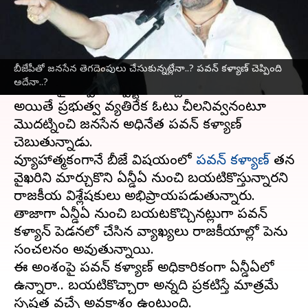
వ్రాసిన వారు
Oct 05, 2023
02:59 pm
Jayachandra Akuri
ఈ వార్తాకథనం ఏంటి
బీజేపీతో జనసేన తెగదెంపులు చేసుకున్నట్లేనా..? పవన్ కళ్యాణ్ చెప్పింది
ఏపీలో రానున్న ఎన్నికల్లో తెలుగుదేశం-
జనసేన
అదేనా..?
కూటమిపై ఇప్పటికే స్పష్టత వచ్చేసింది.
అయితే ప్రభుత్వ వ్యతిరేక ఓటు చీలనివ్వనంటూ
మొదట్నించి జనసేన అధినేత పవన్ కళ్యాణ్
చెబుతున్నాడు.
వ్యూహాత్మకంగానే బీజేపీ విషయంలో
పవన్ కళ్యాణ్
తన
వైఖరిని మార్చుకొని ఏన్డీఏ నుంచి బయటికొస్తున్నారని
రాజకీయ విశ్లేషకులు అభిప్రాయపడుతున్నారు.
తాజాగా ఏన్డీఏ నుంచి బయటకొచ్చినట్లుగా పవన్
కళ్యాన్ పెడనలో చేసిన వ్యాఖ్యలు రాజకీయాల్లో పెను
సంచలనం అవుతున్నాయి.
ఈ అంశంపై పవన్ కళ్యాణ్ అధికారికంగా ఏన్డీఏలో
ఉన్నారా.. బయటికొచ్చారా అన్నది ప్రకటిస్తే మాత్రమే