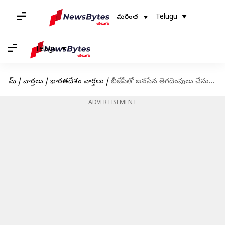
మరింత
Telugu
Telugu
హోమ్
/
వార్తలు
/
భారతదేశం వార్తలు
/
బీజేపీతో జనసేన తెగదెంపులు చేసుకున్నట్లేనా..? పవన్ కళ్యాణ్ చెప్పింది అదేనా..?
ADVERTISEMENT