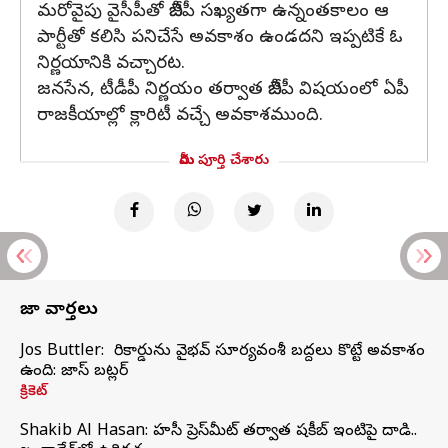
మరోవైపు వైసీపీతో బీజేపీ సఖ్యతగా ఉన్నంతకాలం ఆ
పార్టీతో కలిసి పనిచేసే అవకాశం ఉండదని ఇప్పటికే ఓ
నిర్ణయానికి వచ్చారట.
జనసేన, టీడీపీ నిర్ణయం తర్వాత బీజేపీ విషయంలో ఏపీ
రాజకీయాల్లో క్లారిటీ వచ్చే అవకాశముంది.
మీరు పూర్తి చేశారు
తాజా వార్తలు
Jos Buttler: నా రికార్డును వైభవ్ సూర్యవంశీ బద్దలు కొట్టే అవకాశం
ఉంది: జాస్ బట్లర్
క్రికెట్
Shakib Al Hasan: హసీనా ప్రెస్‌మీట్‌ తర్వాత షకీబ్‌ ఇంటిపై దాడి..