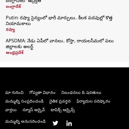
బంగ్లాదేశ్‌లో ఉద్రిక్తత
బంగ్లాదేశ్
Putin: రష్యా సైన్యంలో భారీ మార్పులు.. కీలక పదవుల్లో కొత్త
నియామకాలు
రష్యా
APSDMA: నేడు ఏపీలో వానలు.. కోస్తా, రాయలసీమలో పలు
జిల్లాలకు అలర్ట్
ఆంధ్రప్రదేశ్
మా గురించి
గోప్యతా విధానం
నిబంధనలు & షరతులు
మమ్మల్ని సంప్రదించండి
నైతిక ప్రవర్తన
ఫిర్యాదుల పరిష్కారం
వార్తలు
న్యూస్ ఆర్కైవ్
టాపిక్స్ ఆర్కైవ్స్
మమ్మల్ని అనుసరించండి