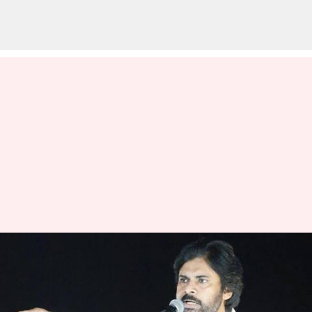
బీజేపీతో జనసేన తెగదెంపులు
చేసుకున్నట్లేనా..? పవన్ కళ్యాణ్
చెప్పింది అదేనా..?