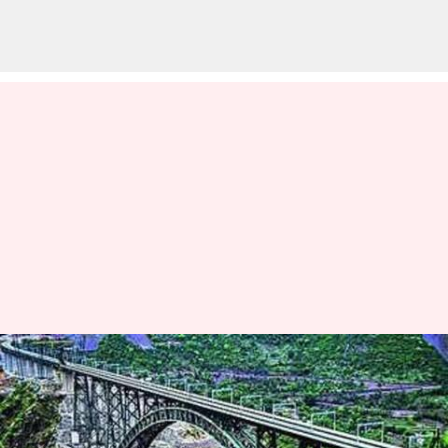
Jammu and Kashmir:
జమ్మూకశ్మీర్లోని కట్‌రా-కాజీగుండ్‌
మధ్య రైలు.. విజయవంతంగా రౌండ్‌