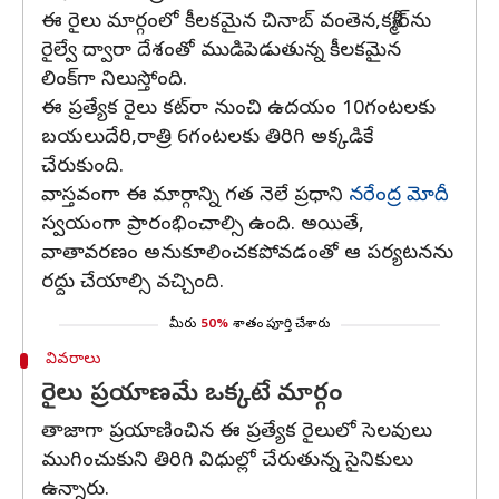
ఈ రైలు మార్గంలో కీలకమైన చినాబ్ వంతెన,కశ్మీర్‌ను
రైల్వే ద్వారా దేశంతో ముడిపెడుతున్న కీలకమైన
లింక్‌గా నిలుస్తోంది.
ఈ ప్రత్యేక రైలు కట్‌రా నుంచి ఉదయం 10గంటలకు
బయలుదేరి,రాత్రి 6గంటలకు తిరిగి అక్కడికే
చేరుకుంది.
వాస్తవంగా ఈ మార్గాన్ని గత నెలే ప్రధాని
నరేంద్ర మోదీ
స్వయంగా ప్రారంభించాల్సి ఉంది. అయితే,
వాతావరణం అనుకూలించకపోవడంతో ఆ పర్యటనను
రద్దు చేయాల్సి వచ్చింది.
మీరు
50%
శాతం పూర్తి చేశారు
వివరాలు
రైలు ప్రయాణమే ఒక్కటే మార్గం
తాజాగా ప్రయాణించిన ఈ ప్రత్యేక రైలులో సెలవులు
ముగించుకుని తిరిగి విధుల్లో చేరుతున్న సైనికులు
ఉన్నారు.