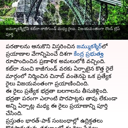
ట్రిప్‌ పూర్తి.. సైనిక దళాల
రాకపోకలకు మరింత ప్రయోజనకరం
వ్రాసిన వారు
May 15, 2025
11:33 am
Sirish Praharaju
జమ్మూకశ్మీర్లోని కట్‌రా-కాజీగుండ్‌ మధ్య రైలు.. విజయవంతంగా రౌండ్‌ ట్రిప్‌
పూర్తి
ఈ వార్తాకథనం ఏంటి
పర్వతాలను ఆనుకొని విస్తరించిన
జమ్ముకశ్మీర్‌
లో
ప్రయాణాల వేగాన్నిపెంచే దిశగా
కేంద్ర ప్రభుత్వం
రూపొందించిన ప్రణాళిక అమలులోకి వచ్చింది.
కట్‌రా నుంచి కాజీగుండ్ వరకు ఏర్పాటైన కొత్త రైల్వే
మార్గంలో నిర్మించిన చినాబ్ వంతెనపై ఒక ప్రత్యేక
రైలు విజయవంతంగా ప్రయాణించింది.
ఈ రైలు ప్రత్యేక భద్రతా బలగాలను తీసుకెళ్లింది.
భద్రతా పరంగా ఎలాంటి పొరపాట్లకు తావు లేకుండా
అన్ని ఏర్పాట్ల మధ్య ఈ రైలు ప్రయాణాన్ని పూర్తి
చేసింది.
ప్రస్తుతం భారత్-పాక్‌ సంబంధాల్లో ఉద్రిక్తతలు