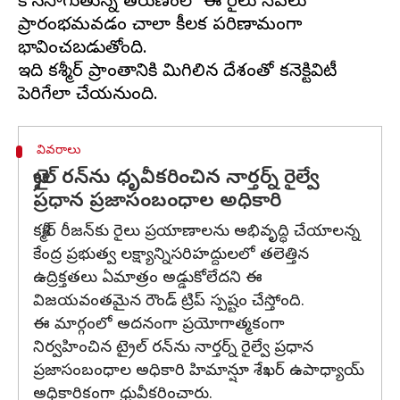
కొనసాగుతున్న తరుణంలో ఈ రైలు సేవలు
ప్రారంభమవడం చాలా కీలక పరిణామంగా
భావించబడుతోంది.
ఇది కశ్మీర్ ప్రాంతానికి మిగిలిన దేశంతో కనెక్టివిటీ
వివరాలు
ట్రైల్ రన్‌ను ధృవీకరించిన నార్తర్న్ రైల్వే
ప్రధాన ప్రజాసంబంధాల అధికారి
కశ్మీర్ రీజన్‌కు రైలు ప్రయాణాలను అభివృద్ధి చేయాలన్న
కేంద్ర ప్రభుత్వ లక్ష్యాన్నిసరిహద్దులలో తలెత్తిన
ఉద్రిక్తతలు ఏమాత్రం అడ్డుకోలేదని ఈ
విజయవంతమైన రౌండ్ ట్రిప్ స్పష్టం చేస్తోంది.
ఈ మార్గంలో అదనంగా ప్రయోగాత్మకంగా
నిర్వహించిన ట్రైల్ రన్‌ను నార్తర్న్ రైల్వే ప్రధాన
ప్రజాసంబంధాల అధికారి హిమాన్షూ శేఖర్ ఉపాధ్యాయ్
అధికారికంగా ధ్రువీకరించారు.