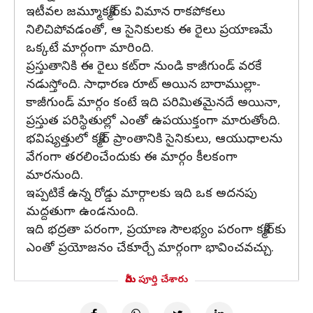
ఇటీవల జమ్మూకశ్మీర్‌కు విమాన రాకపోకలు
నిలిచిపోవడంతో, ఆ సైనికులకు ఈ రైలు ప్రయాణమే
ఒక్కటే మార్గంగా మారింది.
ప్రస్తుతానికి ఈ రైలు కట్‌రా నుండి కాజీగుండ్ వరకే
నడుస్తోంది. సాధారణ రూట్ అయిన బారాముల్లా-
కాజీగుండ్ మార్గం కంటే ఇది పరిమితమైనదే అయినా,
ప్రస్తుత పరిస్థితుల్లో ఎంతో ఉపయుక్తంగా మారుతోంది.
భవిష్యత్తులో కశ్మీర్ ప్రాంతానికి సైనికులు, ఆయుధాలను
వేగంగా తరలించేందుకు ఈ మార్గం కీలకంగా
మారనుంది.
ఇప్పటికే ఉన్న రోడ్డు మార్గాలకు ఇది ఒక అదనపు
మద్దతుగా ఉండనుంది.
ఇది భద్రతా పరంగా, ప్రయాణ సౌలభ్యం పరంగా కశ్మీర్‌కు
ఎంతో ప్రయోజనం చేకూర్చే మార్గంగా భావించవచ్చు.
మీరు పూర్తి చేశారు