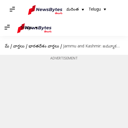
మరింత
Telugu
Telugu
హోమ్
/
వార్తలు
/
భారతదేశం వార్తలు
/
Jammu and Kashmir: జమ్మూకశ్మీర్లోని కట్‌రా-కాజీగుండ్‌ మధ్య రైలు.. విజయవంతంగా రౌండ్‌ ట్రిప్‌ పూర్తి.. సైనిక దళాల రాకపోకలకు మరింత ప్రయోజనకరం
ADVERTISEMENT