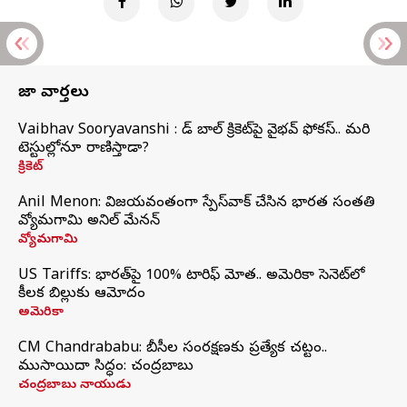
తాజా వార్తలు
Vaibhav Sooryavanshi : రెడ్ బాల్ క్రికెట్‌పై వైభవ్ ఫోకస్.. మరి
టెస్టుల్లోనూ రాణిస్తాడా?
క్రికెట్
Anil Menon: విజయవంతంగా స్పేస్‌వాక్‌ చేసిన భారత సంతతి
వ్యోమగామి అనిల్‌ మేనన్
వ్యోమగామి
US Tariffs: భారత్‌పై 100% టారిఫ్‌ మోత.. అమెరికా సెనెట్‌లో
కీలక బిల్లుకు ఆమోదం
అమెరికా
CM Chandrababu: బీసీల సంరక్షణకు ప్రత్యేక చట్టం..
ముసాయిదా సిద్ధం: చంద్రబాబు
చంద్రబాబు నాయుడు