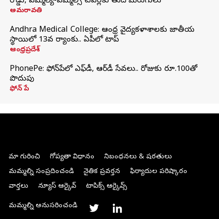
రోడ్డు, ఎమ్మెల్యే-ఎమ్మెల్సీ టవర్లకు తుది మెరుగులు
అమరావతి
Andhra Medical College: ఆంధ్ర వైద్యకళాశాలకు జాతీయ
స్థాయిలో 13వ ర్యాంకు.. ఏపీలో టాప్
ఆంధ్రప్రదేశ్
PhonePe: ఫోన్‌పేలో ఎఫ్‌డీ, ఆర్‌డీ సేవలు.. రోజుకు రూ.100తో
పొదుపు
ఫోన్‌ పే
మా గురించి
గోప్యతా విధానం
నిబంధనలు & షరతులు
మమ్మల్ని సంప్రదించండి
నైతిక ప్రవర్తన
ఫిర్యాదుల పరిష్కారం
వార్తలు
న్యూస్ ఆర్కైవ్
టాపిక్స్ ఆర్కైవ్స్
మమ్మల్ని అనుసరించండి