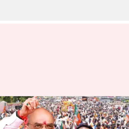
కర్ణాటక ఎన్నికలు 2023: ప్రచారంలో
దూకుడు పెంచిన బీజేపీ; అగ్రనేతల
హడావుడి