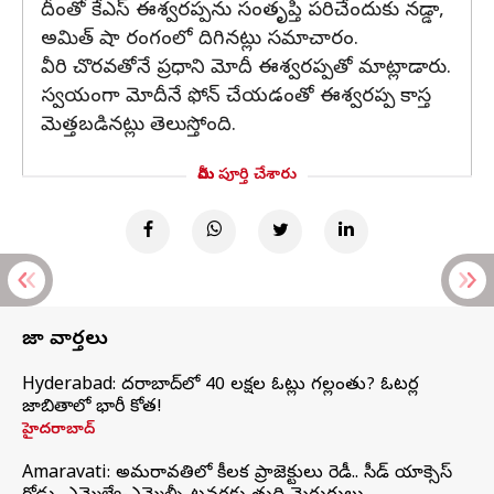
దీంతో కేఎస్ ఈశ్వరప్పను సంతృప్తి పరిచేందుకు నడ్డా,
అమిత్ షా రంగంలో దిగినట్లు సమాచారం.
వీరి చొరవతోనే ప్రధాని మోదీ ఈశ్వరప్పతో మాట్లాడారు.
స్వయంగా మోదీనే ఫోన్ చేయడంతో ఈశ్వరప్ప కాస్త
మెత్తబడినట్లు తెలుస్తోంది.
మీరు పూర్తి చేశారు
తాజా వార్తలు
Hyderabad: హైదరాబాద్‌లో 40 లక్షల ఓట్లు గల్లంతు? ఓటర్ల
జాబితాలో భారీ కోత!
హైదరాబాద్
Amaravati: అమరావతిలో కీలక ప్రాజెక్టులు రెడీ.. సీడ్‌ యాక్సెస్‌