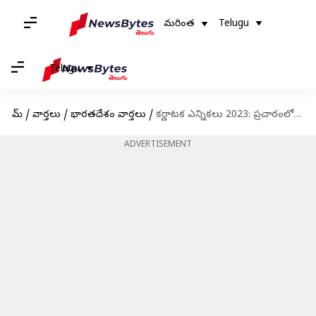
మరింత
Telugu
Telugu
హోమ్
/
వార్తలు
/
భారతదేశం వార్తలు
/
కర్ణాటక ఎన్నికలు 2023: ప్రచారంలో దూకుడు పెంచిన బీజేపీ; అగ్రనేతల హడావుడి
ADVERTISEMENT