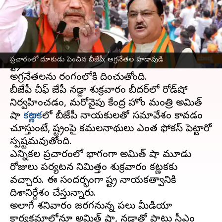
వ్రాసిన వారు
Apr 22, 2023
11:26 am
Stalin
ఈ వార్తాకథనం ఏంటి
కర్ణాటకలో
అసెంబ్లీ ఎన్నికలు
సమీపిస్తున్న నేపథ్యంలో
ప్రచారంలో దూకుడు పెంచిన బీజేపీ; అగ్రనేతల హడావుడి
రాష్ట్రంలో అధికార బీజేపీ దూకుడు పెంచింది.
అగ్రనేతలను రంగంలోకి దించుతోంది.
బీజేపీ చీఫ్ జేపీ నడ్డా శుక్రవారం బీదర్‌లో రోడ్‌షో
నిర్వహించడం, మరోవైపు కేంద్ర హోం మంత్రి అమిత్
షా
కర్ణాటక
లో బీజేపీ నాయకులతో సమావేశం కావడం
చూస్తుంటే, రాష్ట్రంపై కమలనాథులు ఎంత ఫోకస్ పెట్టారో
స్పష్టమవుతోంది.
ఎన్నికల ప్రచారంలో భాగంగా అమిత్ షా మూడు
రోజులు పర్యటన నిమిత్తం శుక్రవారం కర్ణాటకకు
వచ్చారు. ఈ సందర్భంగా రాష్ట్ర నాయకత్వానికి
దిశానిర్దేశం చేస్తున్నారు.
అలాగే శనివారం జరగనున్న పలు మీడియా
కార్యక్రమాల్లోనూ అమిత్ షా, నడ్డాతో పాటు సీఎం