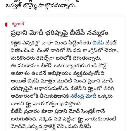
కర్ణాటక
ప్రధాని మోదీ ఛరిష్మాపై బీజేపీ నమ్మకం
కర్ణాటక ఎన్నికల్లో చాలా మంది సిట్టింగ్‌లకు
బీజేపీ
టికెట్
నిరాకరించింది. దీంతో వారిలో కొందరు కాంగ్రెస్‌లో చేరగా,
మరికొందరు రెబెల్స్‌గా బరిలోకి దిగుతున్నారు.
ఈ పరిణామం బీజేపీ ఓటు బ్యాంకుకు గండి కొట్టే
అవకాశం ఉందనే అభిప్రాయం వ్యక్తమవుతోంది.
అయితే బీజేపీ మాత్రం మొదటి నుంచి ప్రధాని మోదీ
ఛరిష్మా‌పైనే ఆధారపడుతోంది. బీజేపీని రాష్ట్రంలో తిరిగి
అధికారంలోకి తీసుకురావడానికి
నరేంద్ర మోదీ
ఒక్కరు
చాలని రాష్ట్ర నాయకత్వం భావిస్తోంది.
బీజేపీ ప్రచారం కూడా ప్రధాని మోదీ సెంట్రిక్ గానే
జరుగుతోంది. ఎక్కడ సభ పెట్టినా రాష్ట్ర నాయకులకంటే
మోదీనే ఎక్కువ ప్రొజెక్ట్ చేసేందుకు బీజేపీ