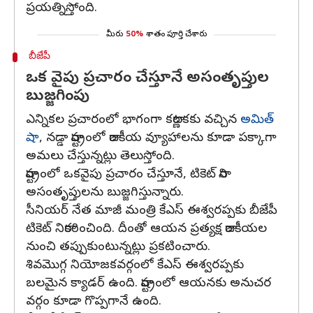
ప్రయత్నిస్తోంది.
మీరు
50%
శాతం పూర్తి చేశారు
బీజేపీ
ఒక వైపు ప్రచారం చేస్తూనే అసంతృప్తుల
బుజ్జగింపు
ఎన్నికల ప్రచారంలో భాగంగా కర్ణాటకకు వచ్చిన
అమిత్
షా
, నడ్డా రాష్ట్రంలో రాజకీయ వ్యూహాలను కూడా పక్కాగా
అమలు చేస్తున్నట్లు తెలుస్తోంది.
రాష్ట్రంలో ఒకవైపు ప్రచారం చేస్తూనే, టికెట్ రాని
అసంతృప్తులను బుజ్జగిస్తున్నారు.
సీనియర్ నేత మాజీ మంత్రి కేఎస్ ఈశ్వరప్పకు బీజేపీ
టికెట్ నిరాకరించింది. దీంతో ఆయన ప్రత్యక్ష రాజకీయల
నుంచి తప్పుకుంటున్నట్లు ప్రకటించారు.
శివమొగ్గ నియోజకవర్గంలో కేఎస్ ఈశ్వరప్పకు
బలమైన క్యాడర్ ఉంది. రాష్ట్రంలో ఆయనకు అనుచర
వర్గం కూడా గొప్పగానే ఉంది.