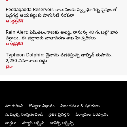
Peddagadda Reservoir: కాలువలకు స్వస్తి.. భూగర్భ పైపులతో
పెద్దగడ్డ ఆయకట్టుకు సాగునీటి సరఫరా
ఆంధ్రప్రదేశ్
Rain Alert: ఏపీ,తెలంగాణకు అలర్ట్.. రానున్న 48 గంటల్లో భారీ
వర్షాలు.. ఈ జిల్లాలకు వాతావరణ శాఖ హెచ్చరికలు
ఆంధ్రప్రదేశ్
Typhoon Dolphin: చైనాను వణికిస్తున్న డాల్ఫిన్‌ తుపాను..
2,230 విమానాలు రద్దు
చైనా
మా గురించి
గోప్యతా విధానం
నిబంధనలు & షరతులు
మమ్మల్ని సంప్రదించండి
నైతిక ప్రవర్తన
ఫిర్యాదుల పరిష్కారం
వార్తలు
న్యూస్ ఆర్కైవ్
టాపిక్స్ ఆర్కైవ్స్