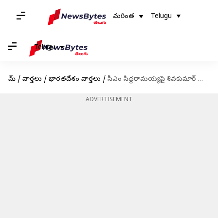
మరింత
Telugu
Telugu
హోమ్
/
వార్తలు
/
భారతదేశం వార్తలు
/
సీఎం సిద్దరామయ్యపై శివకుమార్ సంచలన వ్యాఖ్యలు; కర్ణాటక కాంగ్రెస్‌లో దమారం
ADVERTISEMENT