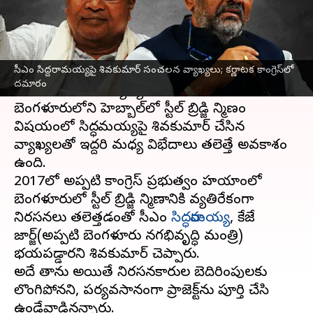
వ్రాసిన వారు
Jun 28, 2023
06:30 pm
Stalin
ఈ వార్తాకథనం ఏంటి
సీఎం సిద్దరామయ్యపై శివకుమార్ సంచలన వ్యాఖ్యలు; కర్ణాటక కాంగ్రెస్‌లో
కర్ణాటక
సీఎం సిద్దరామయ్యపై డిప్యూటీ సీఎం
డీకే
దమారం
శివ‌కుమార్
కీలక వ్యాఖ్యలు చేశారు.
బెంగళూరులోని హెబ్బాల్‌లో స్టీల్‌ బ్రిడ్జి నిర్మాణం
విషయంలో సిద్ధరామయ్యపై శివకుమార్ చేసిన
వ్యాఖ్యలతో ఇద్దరి మధ్య విభేదాలు తలెత్తే అవకాశం
ఉంది.
2017లో అప్పటి కాంగ్రెస్ ప్రభుత్వం హయాంలో
బెంగళూరులో స్టీల్‌ బ్రిడ్జి నిర్మాణానికి వ్యతిరేకంగా
నిరసనలు తలెత్తడంతో సీఎం
సిద్ధరామయ్య
, కేజే
జార్జ్(అప్పటి బెంగళూరు నగరాభివృద్ధి మంత్రి)
భయపడ్డారని శివకుమార్ చెప్పారు.
అదే తాను అయితే నిరసనకారుల బెదిరింపులకు
లొంగిపోనని, పర్యవసానంగా ప్రాజెక్ట్‌ను పూర్తి చేసి
ఉండేవాడినన్నారు.