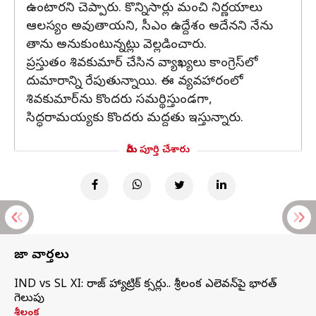
ఉంటారని చెప్పారు. కొన్నిసార్లు మంచి నిర్ణయాలు
ఆలస్యం అవుతాయని, సీఎం ఉద్దేశం అదేనని నేను
తాను అనుకుంటున్నట్లు వెల్లడించారు.
ప్రస్తుతం శివకుమార్ చేసిన వ్యాఖ్యలు కాంగ్రెస్‌లో
దుమారాన్ని రేపుతున్నాయి. ఈ వ్యవహారంలో
శివకుమార్‌ను కొందరు సమర్థిస్తుండగా,
సిద్ధరామయ్యకు కొందరు మద్దతు ఇస్తున్నారు.
మీరు పూర్తి చేశారు
తాజా వార్తలు
IND vs SL XI: సిరాజ్‌ హ్యాట్రిక్‌ సిక్సర్లు.. శ్రీలంక ఎలెవన్‌పై భారత్‌
గెలుపు
శ్రీలంక