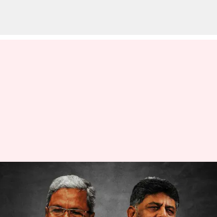
సీఎం సిద్దరామయ్యపై శివకుమార్
సంచలన వ్యాఖ్యలు; కర్ణాటక
కాంగ్రెస్‌లో దమారం