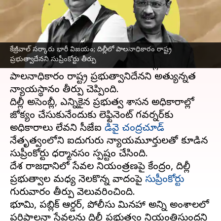
వ్రాసిన వారు
May 11, 2023
01:16 pm
Stalin
ఈ వార్తాకథనం ఏంటి
కేజ్రీవాల్ సర్కారు భారీ విజయం; దిల్లీలో పాలనాధికారం రాష్ట్ర
అరవింద్ కేజ్రీవాల్
ప్రభుత్వానికి సుప్రీంకోర్టులో
ప్రభుత్వాదేనని సుప్రీంకోర్టు తీర్పు
గురువారం భారీ ఊరట లభించింది. దిల్లీ
పాలనాధికారం రాష్ట్ర ప్రభుత్వానిదేనని అత్యున్నత
న్యాయస్థానం తీర్పు చెప్పింది.
దిల్లీ అసెంబ్లీ, ఎన్నికైన ప్రభుత్వ శాసన అధికారాల్లో
జోక్యం చేసుకునేందుకు లెఫ్టినెంట్ గవర్నర్‌కు
అధికారాలు లేవని సీజేఐ
డివై చంద్రచూడ్
నేతృత్వంలోని ఐదుగురు న్యాయమూర్తులతో కూడిన
సుప్రీంకోర్టు ధర్మానసం స్పష్టం చేసింది.
దేశ రాజధానిలో సేవల నియంత్రణపై కేంద్రం, దిల్లీ
ప్రభుత్వాల మధ్య నెలకొన్న వివాదంపై
సుప్రీంకోర్టు
గురువారం తీర్పు వెలువరించింది.
భూమి, పబ్లిక్ ఆర్డర్, పోలీసు మినహా అన్ని అంశాలలో
పరిపాలనా సేవలను దిల్లీ ప్రభుత్వం నియంత్రిస్తుందని