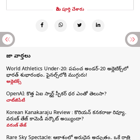
మీరు పూర్తి చేశారు
తాజా వార్తలు
World Athletics Under-20: ప్రపంచ అండర్-20 అథ్లెటిక్స్‌లో
భారత్‌ శుభారంభం.. ఫైనల్స్‌లోకి ముగ్గురు!
అథ్లెటిక్స్
OpenAI: కొత్త ఏఐ స్మార్ట్ స్పీకర్ ధర ఎంతో తెలుసా?
చాట్‌జీపీటీ
Korean Kanakaraju Review : కొరియన్ కనకరాజు రివ్యూ..
వరుణ్ తేజ్ కామెడీ వర్కౌట్ అయ్యిందా?
వరుణ్ తేజ్
Rare Sky Spectacle: ఆకాశంలో అరుదైన అద్భుతం.. ఒకే రాత్రి