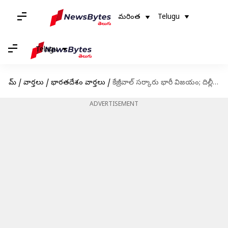
మరింత
Telugu
Telugu
హోమ్
/
వార్తలు
/
భారతదేశం వార్తలు
/
కేజ్రీవాల్ సర్కారు భారీ విజయం; దిల్లీలో పాలనాధికారం రాష్ట్ర ప్రభుత్వాదేనని సుప్రీంకోర్టు తీర్పు
ADVERTISEMENT