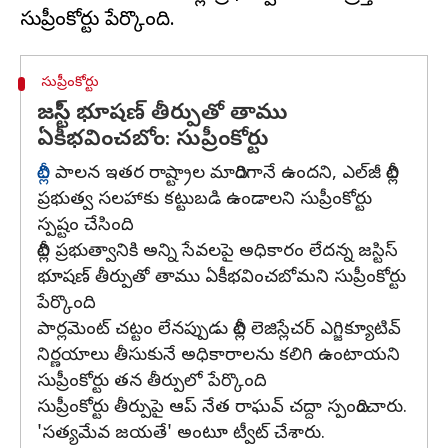
సుప్రీంకోర్టు
జస్టిస్ భూషణ్ తీర్పుతో తాము
ఏకీభవించబోం: సుప్రీంకోర్టు
దిల్లీ
పాలన ఇతర రాష్ట్రాల మాదిరిగానే ఉందని, ఎల్‌జీ దిల్లీ
ప్రభుత్వ సలహాకు కట్టుబడి ఉండాలని సుప్రీంకోర్టు
స్పష్టం చేసింది.
దిల్లీ ప్రభుత్వానికి అన్ని సేవలపై అధికారం లేదన్న జస్టిస్
భూషణ్ తీర్పుతో తాము ఏకీభవించబోమని సుప్రీంకోర్టు
పేర్కొంది.
పార్లమెంట్ చట్టం లేనప్పుడు దిల్లీ లెజిస్లేచర్ ఎగ్జిక్యూటివ్
నిర్ణయాలు తీసుకునే అధికారాలను కలిగి ఉంటాయని
సుప్రీంకోర్టు తన తీర్పులో పేర్కొంది.
సుప్రీంకోర్టు తీర్పుపై ఆప్ నేత రాఘవ్ చద్దా స్పందించారు.
'సత్యమేవ జయతే' అంటూ ట్వీట్ చేశారు.