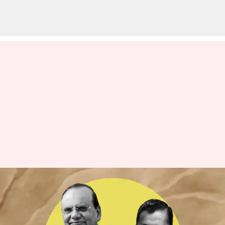
కేజ్రీవాల్ సర్కారు భారీ విజయం;
దిల్లీలో పాలనాధికారం రాష్ట్ర
ప్రభుత్వాదేనని సుప్రీంకోర్టు తీర్పు