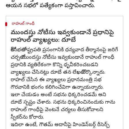
రాహుల్ గాంధీ
ముందస్తు నోటీసు ఇవ్వకుండానే ప్రధానిపై
రాహుల్ వ్యాఖ్యలు: దూబే
లోక్‌సభలో రాష్ట్రపతి ప్రసంగానికి ధన్యవాద తీర్మానంపై జరిగే
చర్చలో ముందస్తు నోటీసు ఇవ్వకుండానే రాహుల్ గాంధీ
ప్రధానికి వ్యతిరేకంగా కొన్ని ధృవీకరించబడని
వ్యాఖ్యలు చేసినట్లు దూబే తన లేఖలో పేర్కొన్నారు.
రాహల్ చేసిన ఈ వ్యాఖ్యలు ప్రధానమంత్రి సభ
గౌరవానికి భంగం కలిగించేవిగా ఉన్నాయన్నారు.
ఇలా చేయడం అంటే సభను ధిక్కరించడమే అని
దూబే స్పష్టం చేశారు. సభను ధిక్కరించినందుకు గాను
రాహుల్ గాంధీపై వెంటనే చర్యలు తీసుకోవాలని
స్పీకర్‌ను కోరారు.
ఇదిలా ఉంటే, గౌతమ్ అదానీపై హిండెన్‌బర్గ్ రీసెర్చ్