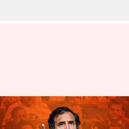
ప్రధాని మోదీని అగౌరవ పరిచేలా
మాట్లాడిన రాహుల్‌పై చర్యలు
తీసుకోవాలి: బీజేపీ