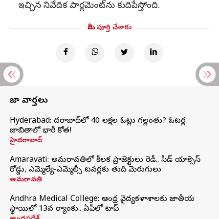
ఇచ్చిన నివేదిక పార్లమెంట్‌ను కుదిపేస్తోంది.
మీరు పూర్తి చేశారు
తాజా వార్తలు
Hyderabad: హైదరాబాద్‌లో 40 లక్షల ఓట్లు గల్లంతు? ఓటర్ల
జాబితాలో భారీ కోత!
హైదరాబాద్
Amaravati: అమరావతిలో కీలక ప్రాజెక్టులు రెడీ.. సీడ్‌ యాక్సెస్‌
రోడ్డు, ఎమ్మెల్యే-ఎమ్మెల్సీ టవర్లకు తుది మెరుగులు
అమరావతి
Andhra Medical College: ఆంధ్ర వైద్యకళాశాలకు జాతీయ
స్థాయిలో 13వ ర్యాంకు.. ఏపీలో టాప్