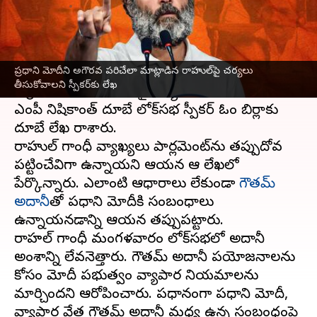
వ్రాసిన వారు
Feb 08, 2023
12:15 pm
Stalin
ఈ వార్తాకథనం ఏంటి
ప్రధాని మోదీని అగౌరవ పరిచేలా మాట్లాడిన రాహుల్‌పై చర్యలు
ప్రధాని మోదీని అగౌరవ పరిచేలా మాట్లాడిన
కాంగ్రెస్
తీసుకోవాలని స్పీకర్‌కు లేఖ
అగ్రనేత
రాహుల్ గాంధీ
పై చర్యలు తీసుకోవాలని బీజేపీ
ఎంపీ నిషికాంత్ దూబే లోక్‌సభ స్పీకర్ ఓం బిర్లాకు
దూబే లేఖ రాశారు.
రాహుల్ గాంధీ వ్యాఖ్యలు పార్లమెంట్‌ను తప్పుదోవ
పట్టించేవిగా ఉన్నాయని ఆయన ఆ లేఖలో
పేర్కొన్నారు. ఎలాంటి ఆధారాలు లేకుండా
గౌతమ్
అదానీ
తో ప్రధాని మోదీకి సంబంధాలు
ఉన్నాయనడాన్ని ఆయన తప్పుపట్టారు.
రాహల్ గాంధీ మంగళవారం లోక్‌సభలో అదానీ
అంశాన్ని లేవనెత్తారు. గౌతమ్ అదానీ ప్రయోజనాలను
కోసం మోదీ ప్రభుత్వం వ్యాపార నియమాలను
మార్చిందని ఆరోపించారు. ప్రధానంగా ప్రధాని మోదీ,
వ్యాపార వేత్త గౌతమ్ అదానీ మధ్య ఉన్న సంబంధంపై