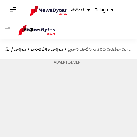
మరింత
Telugu
Telugu
హోమ్
/
వార్తలు
/
భారతదేశం వార్తలు
/
ప్రధాని మోదీని అగౌరవ పరిచేలా మాట్లాడిన రాహుల్‌పై చర్యలు తీసుకోవాలి: బీజేపీ
ADVERTISEMENT