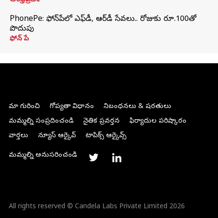
ఆంధ్రప్రదేశ్
PhonePe: ఫోన్‌పేలో ఎఫ్‌డీ, ఆర్‌డీ సేవలు.. రోజుకు రూ.100తో
పొదుపు
ఫోన్‌ పే
మా గురించి
గోప్యతా విధానం
నిబంధనలు & షరతులు
మమ్మల్ని సంప్రదించండి
నైతిక ప్రవర్తన
ఫిర్యాదుల పరిష్కారం
వార్తలు
న్యూస్ ఆర్కైవ్
టాపిక్స్ ఆర్కైవ్స్
మమ్మల్ని అనుసరించండి
All rights reserved © Candela Labs Private Limited 2026