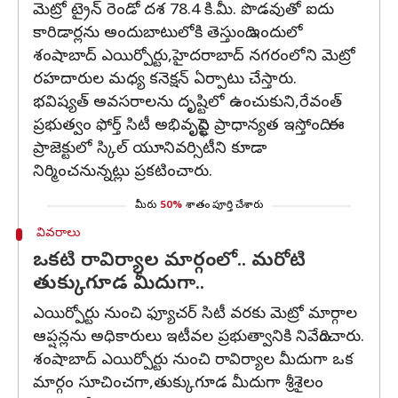
మెట్రో ట్రైన్ రెండో దశ 78.4 కి.మీ. పొడవుతో ఐదు
కారిడార్లను అందుబాటులోకి తెస్తుంది.ఇందులో
శంషాబాద్ ఎయిర్పోర్టు,హైదరాబాద్ నగరంలోని మెట్రో
రహదారుల మధ్య కనెక్షన్ ఏర్పాటు చేస్తారు.
భవిష్యత్ అవసరాలను దృష్టిలో ఉంచుకుని,రేవంత్
ప్రభుత్వం ఫోర్త్ సిటీ అభివృద్ధిపై ప్రాధాన్యత ఇస్తోంది. ఈ
ప్రాజెక్టులో స్కిల్ యూనివర్సిటీని కూడా
నిర్మించనున్నట్లు ప్రకటించారు.
మీరు
50%
శాతం పూర్తి చేశారు
వివరాలు
ఒకటి రావిర్యాల మార్గంలో.. మరోటి
తుక్కుగూడ మీదుగా..
ఎయిర్పోర్టు నుంచి ఫ్యూచర్ సిటీ వరకు మెట్రో మార్గాల
ఆప్షన్లను అధికారులు ఇటీవల ప్రభుత్వానికి నివేదించారు.
శంషాబాద్ ఎయిర్పోర్టు నుంచి రావిర్యాల మీదుగా ఒక
మార్గం సూచించగా,తుక్కుగూడ మీదుగా శ్రీశైలం