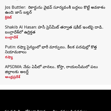
Jos Buttler: నా రికార్డును వైభవ్ సూర్యవంశీ బద్దలు కొట్టే అవకాశం
ఉంది: జాస్ బట్లర్
క్రికెట్
Shakib Al Hasan: హసీనా ప్రెస్‌మీట్‌ తర్వాత షకీబ్‌ ఇంటిపై దాడి..
బంగ్లాదేశ్‌లో ఉద్రిక్తత
బంగ్లాదేశ్
Putin: రష్యా సైన్యంలో భారీ మార్పులు.. కీలక పదవుల్లో కొత్త
నియామకాలు
రష్యా
APSDMA: నేడు ఏపీలో వానలు.. కోస్తా, రాయలసీమలో పలు
జిల్లాలకు అలర్ట్
ఆంధ్రప్రదేశ్