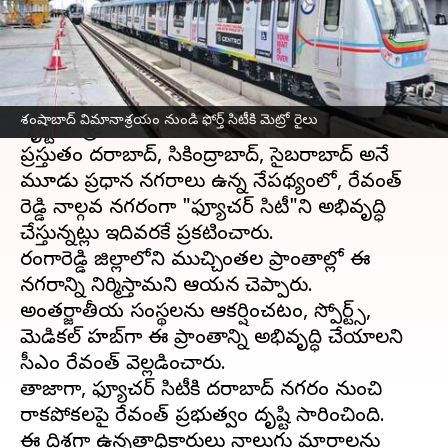
వ్రాసిన వారు
Sep 09, 2024
11:19 am
Sirish Praharaju
ఈ వార్తాకథనం ఏంటి
హైదరాబాద్
నగర అభివృద్ధిపై ముఖ్యమంత్రి
రేవంత్ రెడ్డి
శంషాబాద్ విమానాశ్రయం నుండి ఫోర్త్‌ సిటీకి మెట్రో రైలు
దృష్టి కేంద్రీకరించారు.
ప్రస్తుతం హైదరాబాద్, సికింద్రాబాద్, సైబరాబాద్ అనే
మూడు ప్రధాన నగరాలు ఉన్న నేపథ్యంలో, రేవంత్
రెడ్డి నాల్గవ నగరంగా "ఫ్యూచర్ సిటీ"ని అభివృద్ధి
చేస్తున్నట్లు ఇదివరకే ప్రకటించారు.
రంగారెడ్డి జిల్లాలోని ముచ్చింతల ప్రాంతాల్లో ఈ
నగరాన్ని నిర్మిస్తామని ఆయన చెప్పారు.
అంతర్జాతీయ సంస్థలను ఆకర్షించటం, స్పోర్ట్స్,
మెడికల్ హబ్‌గా ఈ ప్రాంతాన్ని అభివృద్ధి చేయాలని
సీఎం రేవంత్ వెల్లడించారు.
తాజాగా, ఫ్యూచర్ సిటీకి హైదరాబాద్ నగరం నుంచి
రాకపోకలపై రేవంత్ ప్రభుత్వం దృష్టి సారించింది.
ఈ దిశగా ఉన్నతాధికారులు నాలుగు మార్గాలను