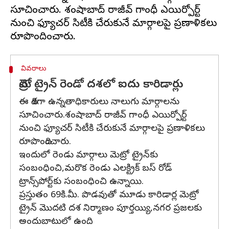
సూచించారు. శంషాబాద్ రాజీవ్ గాంధీ ఎయిర్పోర్ట్
నుంచి ఫ్యూచర్ సిటీకి చేరుకునే మార్గాలపై ప్రణాళికలు
వివరాలు
మెట్రో ట్రైన్ రెండో దశలో ఐదు కారిడార్లు
ఈ దిశగా ఉన్నతాధికారులు నాలుగు మార్గాలను
సూచించారు.శంషాబాద్ రాజీవ్ గాంధీ ఎయిర్పోర్ట్
నుంచి ఫ్యూచర్ సిటీకి చేరుకునే మార్గాలపై ప్రణాళికలు
రూపొందించారు.
ఇందులో రెండు మార్గాలు మెట్రో ట్రైన్‌కు
సంబంధించి,మరొక రెండు ఎలక్ట్రిక్ బస్ రోడ్
ట్రాన్స్‌పోర్ట్‌కు సంబంధించి ఉన్నాయి.
ప్రస్తుతం 69కి.మీ. పొడవుతో మూడు కారిడార్ల మెట్రో
ట్రైన్ మొదటి దశ నిర్మాణం పూర్తయ్యి,నగర ప్రజలకు
అందుబాటులో ఉంది.