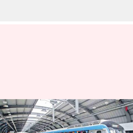
Future City: శంషాబాద్
విమానాశ్రయం నుండి ఫోర్త్‌ సిటీకి
మెట్రో రైలు