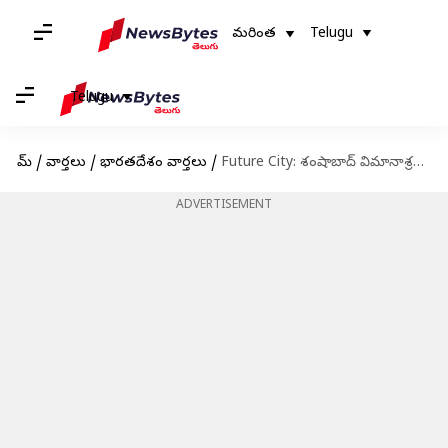
మరింత
Telugu
Telugu
హోమ్
/
వార్తలు
/
భారతదేశం వార్తలు
/
Future City: శంషాబాద్ విమానాశ్రయం నుండి ఫోర్త్‌ సిటీకి మెట్రో రైలు
ADVERTISEMENT