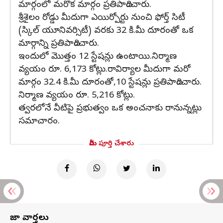
మార్గంలో మరొక మార్గం ప్రతిపాదించారు.
శ్రీశైలం రోడ్డు మీదుగా ఎయిర్పోర్టు నుంచి ఫోర్త్ సిటీ
(స్కిల్ యూనివర్సిటీ) వరకు 32 కి.మీ దూరంతో ఒక
మార్గాన్ని ప్రతిపాదించారు.
ఇందులో మొత్తం 12 స్టేషన్లు ఉంటాయి.నిర్మాణ
వ్యయం రూ. 6,173 కోట్లు.రావిర్యాల మీదుగా మరో
మార్గం 32.4 కి.మీ దూరంతో,10 స్టేషన్లు ప్రతిపాదించారు.
నిర్మాణ వ్యయం రూ. 5,216 కోట్లు.
త్వరలోనే వీటిపై ప్రభుత్వం ఒక అంచనాకు రానున్నట్లు
సమాచారం.
మీరు పూర్తి చేశారు
తాజా వార్తలు