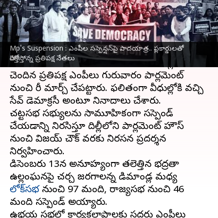
వ్రాసిన వారు
Dec 21, 2023
12:51 pm
TEJAVYAS BESTHA
ఈ వార్తాకథనం ఏంటి
Mp's Suspension : ఎంపీల సస్పెన్షన్‌పై పాదయాత్ర.. ప్లకార్డులతో
భారత పార్లమెంట్ నుంచి 143 మంది ఎంపీలను సస్పెండ్
హోరెత్తిస్తోన్న ప్రతిపక్ష నేతలు
చేసినందుకు నిరసనగా
ఇండియా కూటమి
బ్లాక్‌కు
చెందిన ప్రతిపక్ష ఎంపీలు గురువారం పార్లమెంట్
నుంచి భారీ మార్చ్‌ చేపట్టారు. ఫలితంగా వీధుల్లోకి వచ్చి
సేవ్ డెమాక్రసీ అంటూ నినాదాలు చేశారు.
చట్టసభ సభ్యులను సామూహికంగా సస్పెండ్
చేయడాన్ని నిరసిస్తూ దిల్లీలోని పార్లమెంట్ హౌస్
నుంచి విజయ్ చౌక్ వరకు నిరసన ప్రదర్శన
నిర్వహించారు.
డిసెంబరు 13న అనూహ్యంగా తలెత్తిన భద్రతా
ఉల్లంఘనపై చర్చ జరగాలన్న డిమాండ్ల మధ్య
లోక్‌సభ
నుంచి 97 మంది, రాజ్యసభ నుంచి 46
మంది సస్పెండ్ అయ్యారు.
ఉభయ సభల్లో కార్యకలాపాలకు సదరు ఎంపీలు