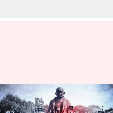
Mp's Suspension : ఎంపీల
సస్పెన్షన్‌పై పాదయాత్ర.. ప్లకార్డులతో
హోరెత్తిస్తోన్న ప్రతిపక్ష నేతలు