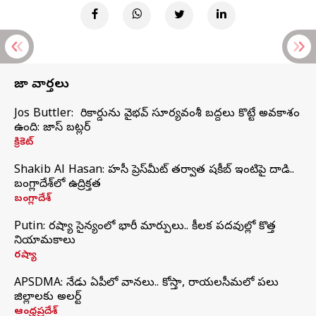
తాజా వార్తలు
Jos Buttler: నా రికార్డును వైభవ్ సూర్యవంశీ బద్దలు కొట్టే అవకాశం
ఉంది: జాస్ బట్లర్
క్రికెట్
Shakib Al Hasan: హసీనా ప్రెస్‌మీట్‌ తర్వాత షకీబ్‌ ఇంటిపై దాడి..
బంగ్లాదేశ్‌లో ఉద్రిక్తత
బంగ్లాదేశ్
Putin: రష్యా సైన్యంలో భారీ మార్పులు.. కీలక పదవుల్లో కొత్త
నియామకాలు
రష్యా
APSDMA: నేడు ఏపీలో వానలు.. కోస్తా, రాయలసీమలో పలు
జిల్లాలకు అలర్ట్
ఆంధ్రప్రదేశ్