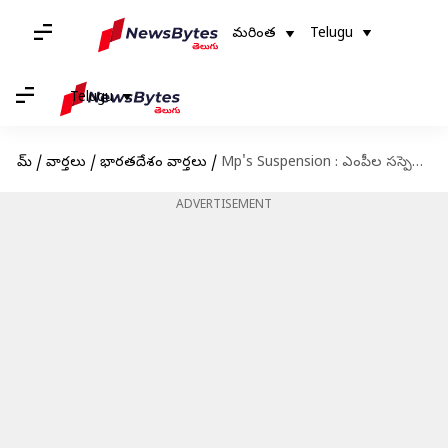
మరింత
Telugu
Telugu
హోమ్
/
వార్తలు
/
భారతదేశం వార్తలు
/
Mp's Suspension : ఎంపీల సస్పెన్షన్‌పై పాదయాత్ర.. ప్లకార్డులతో హోరెత్తిస్తోన్న ప్రతిపక్ష నేతలు
ADVERTISEMENT