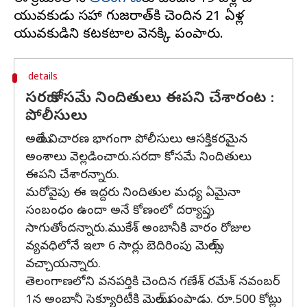
యువకుడు సహా గుజరాత్‌కి చెందిన 21 ఏళ్ల
details
సరదా కోసమే నిందితులు ఈపని చేశారంట :
పోలీసులు
అయితే విచారణ భాగంగా పోలీసులు ఆసక్తికరమైన
అంశాలు వెల్లడించారు.సరదా కోసమే నిందితులు
ఈపని చేశారన్నారు.
మరోవైపు ఈ ఇద్దరు నిందితుల మధ్య ఏమైనా
సంబంధం ఉందా అనే కోణంలో దర్యాప్తు
సాగుతోందన్నారు.ముకేశ్ అంబానీకి వారం రోజుల
వ్యవధిలోనే ఇలా 6 సార్లు బెదిరింపు మెయిల్స్
వచ్చాయన్నారు.
తెలంగాణలోని వనపర్తికి చెందిన గణేశ్ రమేశ్ నవంబర్
1న అంబానీ సెక్యూరిటీకి మెయిల్ పంపాడు. రూ.500 కోట్లు