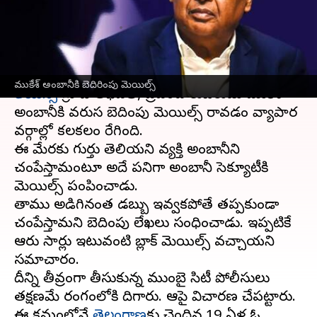
తెలుసా
వ్రాసిన వారు
Nov 06, 2023
02:28 pm
TEJAVYAS BESTHA
ఈ వార్తాకథనం ఏంటి
ముకేశ్ అంబానీకి బెదిరింపు మెయిల్స్
రిలయెన్స్
గ్రూప్ అధిపతి, ప్రపంచ కుబేరుడు ముకేశ్
అంబానీకి వరుస బెదిరింపు మెయిల్స్ రావడం వ్యాపార
వర్గాల్లో కలకలం రేగింది.
ఈ మేరకు గుర్తు తెలియని వ్యక్తి అంబానీని
చంపేస్తామంటూ అదే పనిగా అంబానీ సెక్యూరిటీకి
మెయిల్స్ పంపించాడు.
తాము అడిగినంత డబ్బు ఇవ్వకపోతే తప్పకుండా
చంపేస్తామని బెదిరింపు లేఖలు సంధించాడు. ఇప్పటికే
ఆరు సార్లు ఇటువంటి బ్లాక్ మెయిల్స్ వచ్చాయని
సమాచారం.
దీన్ని తీవ్రంగా తీసుకున్న ముంబై సిటీ పోలీసులు
తక్షణమే రంగంలోకి దిగారు. ఆపై విచారణ చేపట్టారు.
ఈ క్రమంలోనే
తెలంగాణ
కు చెందిన 19 ఏళ్ల ఓ