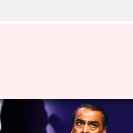
Mukesh Ambani : ముకేశ్
అంబానీకి తెలంగాణ,గుజరాతీ
యువకుల బ్లాక్ మెయిల్స్.. ఎందుకో