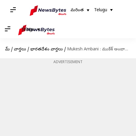
మరింత
Telugu
Telugu
హోమ్
/
వార్తలు
/
భారతదేశం వార్తలు
/
Mukesh Ambani : ముకేశ్ అంబానీకి తెలంగాణ,గుజరాతీ యువకుల బ్లాక్ మెయిల్స్.. ఎందుకో తెలుసా
ADVERTISEMENT