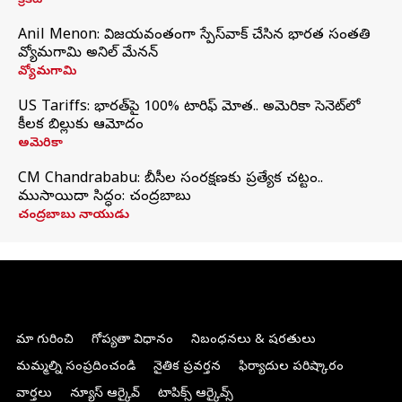
క్రికెట్
Anil Menon: విజయవంతంగా స్పేస్‌వాక్‌ చేసిన భారత సంతతి
వ్యోమగామి అనిల్‌ మేనన్
వ్యోమగామి
US Tariffs: భారత్‌పై 100% టారిఫ్‌ మోత.. అమెరికా సెనెట్‌లో
కీలక బిల్లుకు ఆమోదం
అమెరికా
CM Chandrababu: బీసీల సంరక్షణకు ప్రత్యేక చట్టం..
ముసాయిదా సిద్ధం: చంద్రబాబు
చంద్రబాబు నాయుడు
మా గురించి
గోప్యతా విధానం
నిబంధనలు & షరతులు
మమ్మల్ని సంప్రదించండి
నైతిక ప్రవర్తన
ఫిర్యాదుల పరిష్కారం
వార్తలు
న్యూస్ ఆర్కైవ్
టాపిక్స్ ఆర్కైవ్స్