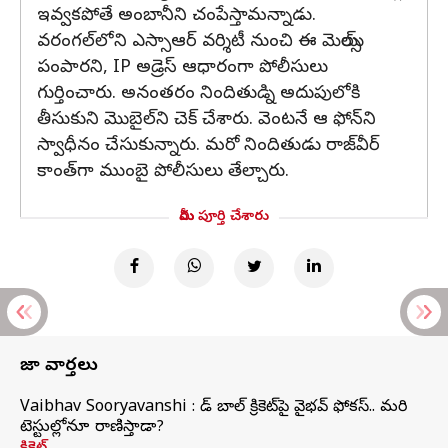
ఇవ్వకపోతే అంబానీని చంపేస్తామన్నాడు.
వరంగల్‌లోని ఎస్సాఆర్ వర్శిటీ నుంచి ఈ మెయిల్స్
పంపారని, IP అడ్రెస్ ఆధారంగా పోలీసులు
గుర్తించారు. అనంతరం నిందితుడ్ని అదుపులోకి
తీసుకుని మొబైల్‌ని చెక్ చేశారు. వెంటనే ఆ ఫోన్‌ని
స్వాధీనం చేసుకున్నారు. మరో నిందితుడు రాజ్‌వీర్
కాంత్‌గా ముంబై పోలీసులు తేల్చారు.
మీరు పూర్తి చేశారు
తాజా వార్తలు
Vaibhav Sooryavanshi : రెడ్ బాల్ క్రికెట్‌పై వైభవ్ ఫోకస్.. మరి
టెస్టుల్లోనూ రాణిస్తాడా?