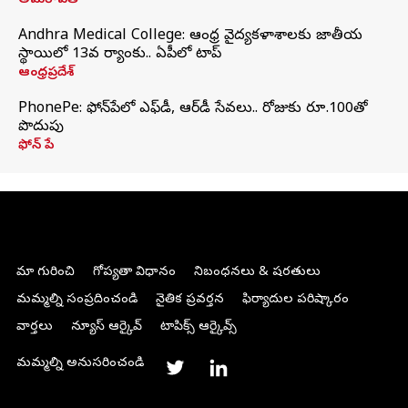
అమరావతి
Andhra Medical College: ఆంధ్ర వైద్యకళాశాలకు జాతీయ
స్థాయిలో 13వ ర్యాంకు.. ఏపీలో టాప్
ఆంధ్రప్రదేశ్
PhonePe: ఫోన్‌పేలో ఎఫ్‌డీ, ఆర్‌డీ సేవలు.. రోజుకు రూ.100తో
పొదుపు
ఫోన్‌ పే
మా గురించి
గోప్యతా విధానం
నిబంధనలు & షరతులు
మమ్మల్ని సంప్రదించండి
నైతిక ప్రవర్తన
ఫిర్యాదుల పరిష్కారం
వార్తలు
న్యూస్ ఆర్కైవ్
టాపిక్స్ ఆర్కైవ్స్
మమ్మల్ని అనుసరించండి