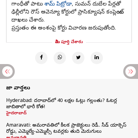
గాంధీతో పాటు
శామ్‌ పిట్రోడా
, సుమన్‌ దుబేల పేర్లతో
ఢిల్లీలోని రౌస్‌ అవెన్యూ కోర్టులో ప్రాసిక్యూషన్‌ కంప్లెయింట్‌
దాఖలు చేశారు.
ప్రస్తుతం ఈ అంశంపై కోర్టు విచారణ జరుపుతోంది.
మీరు పూర్తి చేశారు
తాజా వార్తలు
Hyderabad: హైదరాబాద్‌లో 40 లక్షల ఓట్లు గల్లంతు? ఓటర్ల
జాబితాలో భారీ కోత!
హైదరాబాద్
Amaravati: అమరావతిలో కీలక ప్రాజెక్టులు రెడీ.. సీడ్‌ యాక్సెస్‌
రోడ్డు, ఎమ్మెల్యే-ఎమ్మెల్సీ టవర్లకు తుది మెరుగులు