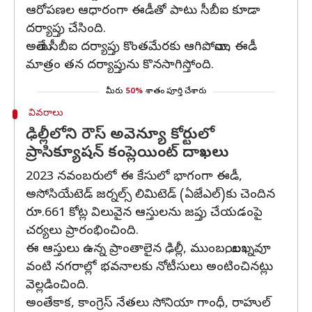
ఆరోపణల ఆధారంగా ఈడీతో పాటు సీబీఐ కూడా
దర్యాప్తు చేసింది.
అయితే సీబీఐ దర్యాప్తు కొంతమేరకు ఆగిపోయినా, ఈడీ
మాత్రం తన దర్యాప్తును కొనసాగిస్తోంది.
మీరు
50%
శాతం పూర్తి చేశారు
వివరాలు
ఢిల్లీలోని రౌస్‌ అవెన్యూ కోర్టులో
ప్రాసిక్యూషన్‌ కంప్లెయింట్‌ దాఖలు
2023 నవంబరులో ఈ కేసులో భాగంగా ఈడీ,
అసోసియేటెడ్‌ జర్నల్స్‌ లిమిటెడ్‌ (ఏజేఎల్‌)కు చెందిన
రూ.661 కోట్ల విలువైన ఆస్తులను జప్తు చేయడంపై
చర్యలు ప్రారంభించింది.
ఈ ఆస్తులు ఉన్న ప్రాంతాలైన ఢిల్లీ, ముంబయి, లఖ్నవూ
వంటి నగరాల్లో భవనాలకు నోటీసులు అంటించినట్లు
వెల్లడించింది.
అంతేకాక, కాంగ్రెస్‌ నేతలు సోనియా గాంధీ, రాహుల్‌