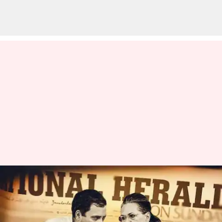
National Herald case: నేషనల్‌
హెరాల్డ్‌ కేసులో సోనియా
గాంధీ,రాహుల్‌ గాంధీలకు దిల్లీ కోర్టు