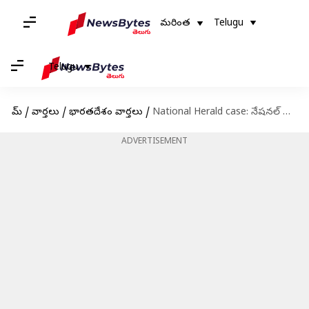
మరింత
Telugu
Telugu
హోమ్
/
వార్తలు
/
భారతదేశం వార్తలు
/
National Herald case: నేషనల్‌ హెరాల్డ్‌ కేసులో సోనియా గాంధీ,రాహుల్‌ గాంధీలకు దిల్లీ కోర్టు నోటీసులు
ADVERTISEMENT