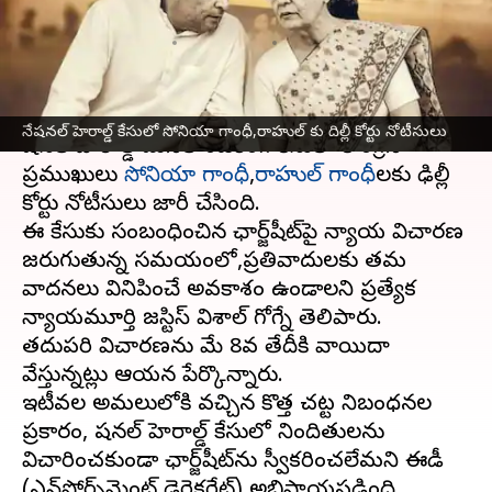
నోటీసులు
వ్రాసిన వారు
May 02, 2025
04:33 pm
Sirish Praharaju
ఈ వార్తాకథనం ఏంటి
నేషనల్‌ హెరాల్డ్‌ కేసులో సోనియా గాంధీ,రాహుల్‌ కు దిల్లీ కోర్టు నోటీసులు
నేషనల్‌ హెరాల్డ్‌ మనీలాండరింగ్‌ కేసులో కాంగ్రెస్‌
ప్రముఖులు
సోనియా గాంధీ
,
రాహుల్‌ గాంధీ
లకు ఢిల్లీ
కోర్టు నోటీసులు జారీ చేసింది.
ఈ కేసుకు సంబంధించిన ఛార్జ్‌షీట్‌పై న్యాయ విచారణ
జరుగుతున్న సమయంలో,ప్రతివాదులకు తమ
వాదనలు వినిపించే అవకాశం ఉండాలని ప్రత్యేక
న్యాయమూర్తి జస్టిస్‌ విశాల్‌ గోగ్నే తెలిపారు.
తదుపరి విచారణను మే 8వ తేదీకి వాయిదా
వేస్తున్నట్లు ఆయన పేర్కొన్నారు.
ఇటీవల అమలులోకి వచ్చిన కొత్త చట్ట నిబంధనల
ప్రకారం, నేషనల్‌ హెరాల్డ్‌ కేసులో నిందితులను
విచారించకుండా ఛార్జ్‌షీట్‌ను స్వీకరించలేమని ఈడీ
(ఎన్‌ఫోర్స్‌మెంట్‌ డైరెక్టరేట్‌) అభిప్రాయపడింది.