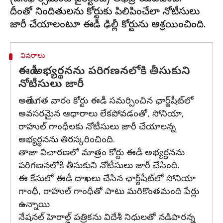
దీంతో నిందితులను కోర్టుకు పిలిపించేలా నోటీసులు
వివరాలు
ఈడీ అభ్యర్థనను పరిగణనలోకి తీసుకుని
నోటీసులు జారీ
అయితే గత వారం కోర్టు ఈడీ సమర్పించిన ఛార్జ్‌షీట్‌లో
అవసరమైన ఆధారాలు లేకపోవడంతో, సోనియా,
రాహుల్‌ గాంధీలకు నోటీసులు జారీ చేయాలన్న
అభ్యర్థనను తిరస్కరించింది.
తాజా విచారణలో మాత్రం కోర్టు ఈడీ అభ్యర్థనను
పరిగణనలోకి తీసుకుని నోటీసులు జారీ చేసింది.
ఈ కేసులో ఈడీ దాఖలు చేసిన ఛార్జ్‌షీట్‌లో సోనియా
గాంధీ, రాహుల్‌ గాంధీతో పాటు మరికొంతమంది పేర్లు
ఉన్నాయి.
నేషనల్‌ హెరాల్డ్‌ పత్రికను విదేశీ నిధులతో నడిపారన్న