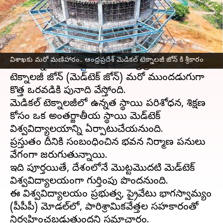
వ్రాసిన వారు
Sep 11, 2024
09:03 am
Sirish Praharaju
ఈ వార్తాకథనం ఏంటి
వైద్య పరికరాల తయారీలో అంతర్జాతీయ ప్రమాణాలను
విశాఖకు మరో మణిహారం.. ఆంధ్రప్రదేశ్‌ మెడికల్‌ టెక్నాలజీ జోన్‌ కి శ్రీకారం
చేరుకున్న
విశాఖపట్టణం
లోని ఆంధ్రప్రదేశ్‌ మెడికల్‌
టెక్నాలజీ జోన్‌ (మెడ్‌టెక్‌ జోన్‌) మరో ముందడుగుగా
కొత్త ఒరవడికి పునాది వేస్తోంది.
మెడికల్‌ టెక్నాలజీలో ఉన్నత స్థాయి పరిశోధన, శిక్షణ
కోసం ఒక అంతర్జాతీయ స్థాయి మెడ్‌టెక్‌
విశ్వవిద్యాలయాన్ని ఏర్పాటుచేయనుంది.
ప్రస్తుతం దీనికి సంబంధించిన భవన నిర్మాణ పనులు
వేగంగా జరుగుతున్నాయి.
ఇది పూర్తయితే, దేశంలోనే మొట్టమొదటి మెడ్‌టెక్‌
విశ్వవిద్యాలయంగా గుర్తింపు పొందనుంది.
ఈ విశ్వవిద్యాలయం ప్రభుత్వ, ప్రైవేటు భాగస్వామ్యం
(పీపీపీ) మోడల్‌లో, పారిశ్రామికవేత్తల సహకారంతో