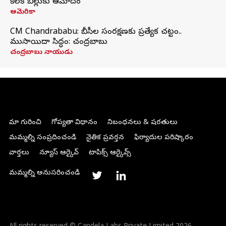
కీలక బిల్లుకు ఆమోదం
అమెరికా
CM Chandrababu: బీసీల సంరక్షణకు ప్రత్యేక చట్టం..
ముసాయిదా సిద్ధం: చంద్రబాబు
చంద్రబాబు నాయుడు
మా గురించి
గోప్యతా విధానం
నిబంధనలు & షరతులు
మమ్మల్ని సంప్రదించండి
నైతిక ప్రవర్తన
ఫిర్యాదుల పరిష్కారం
వార్తలు
న్యూస్ ఆర్కైవ్
టాపిక్స్ ఆర్కైవ్స్
మమ్మల్ని అనుసరించండి