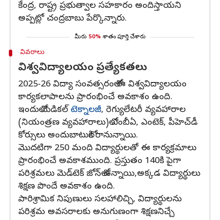
కేంద్ర, రాష్ట్ర ప్రభుత్వాల సహకారం అందిస్తాయని
అప్పట్లో చంద్రబాబు పేర్కొన్నారు.
మీరు
50%
శాతం పూర్తి చేశారు
వివరాలు
విశ్వవిద్యాలయం ప్రత్యేకతలు
2025-26 విద్యా సంవత్సరంలో ఈ విశ్వవిద్యాలయం
కార్యకలాపాలను ప్రారంభించే అవకాశం ఉంది.
ఇందులో మెడికల్‌
టెక్నాలజీ
, రెగ్యులేటరీ వ్యవహారాల
(నియంత్రణ వ్యవహారాలు)లో ఎంబీఏ, ఎంటెక్, పీహెచ్‌డీ
కోర్సులు అందుబాటులోకి రానున్నాయి.
మొదటిగా 250 మంది విద్యార్థులతో ఈ కార్యక్రమాలు
ప్రారంభించే అవకాశముంది. ప్రస్తుతం 140కి పైగా
పరిశ్రమలు మెడ్‌టెక్‌ జోన్‌లో ఉన్నాయి,అక్కడ విద్యార్థులు
శిక్షణ పొందే అవకాశం ఉంది.
పారిశ్రామిక నిపుణులు సలహాలిచ్చి, విద్యార్థులను
పరిశ్రమ అవసరాలకు అనుగుణంగా శిక్షణనిచ్చే