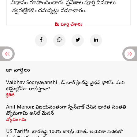
విధానం రూపొందించారు. ప్రవేశాల పూర్తి వివరాలు
త్వరలో ప్రకటించనున్నట్లు సమాచారం.
మీరు పూర్తి చేశారు
తాజా వార్తలు
Vaibhav Sooryavanshi : రెడ్ బాల్ క్రికెట్‌పై వైభవ్ ఫోకస్.. మరి
టెస్టుల్లోనూ రాణిస్తాడా?
క్రికెట్
Anil Menon: విజయవంతంగా స్పేస్‌వాక్‌ చేసిన భారత సంతతి
వ్యోమగామి అనిల్‌ మేనన్
వ్యోమగామి
US Tariffs: భారత్‌పై 100% టారిఫ్‌ మోత.. అమెరికా సెనెట్‌లో