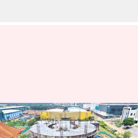
Medtech: విశాఖకు మరో
మణిహారం.. ఆంధ్రప్రదేశ్‌ మెడికల్‌
టెక్నాలజీ జోన్‌ కి శ్రీకారం