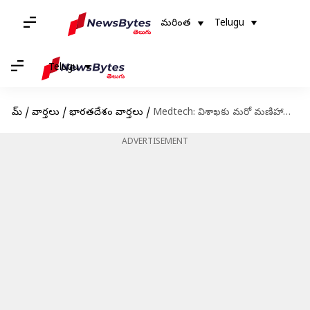
మరింత
Telugu
Telugu
హోమ్
/
వార్తలు
/
భారతదేశం వార్తలు
/
Medtech: విశాఖకు మరో మణిహారం.. ఆంధ్రప్రదేశ్‌ మెడికల్‌ టెక్నాలజీ జోన్‌ కి శ్రీకారం
ADVERTISEMENT