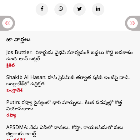
తాజా వార్తలు
Jos Buttler: నా రికార్డును వైభవ్ సూర్యవంశీ బద్దలు కొట్టే అవకాశం
ఉంది: జాస్ బట్లర్
క్రికెట్
Shakib Al Hasan: హసీనా ప్రెస్‌మీట్‌ తర్వాత షకీబ్‌ ఇంటిపై దాడి..
బంగ్లాదేశ్‌లో ఉద్రిక్తత
బంగ్లాదేశ్
Putin: రష్యా సైన్యంలో భారీ మార్పులు.. కీలక పదవుల్లో కొత్త
నియామకాలు
రష్యా
APSDMA: నేడు ఏపీలో వానలు.. కోస్తా, రాయలసీమలో పలు
జిల్లాలకు అలర్ట్