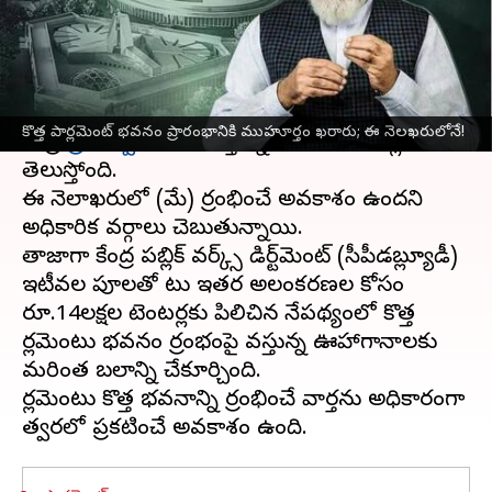
వ్రాసిన వారు
May 02, 2023
12:07 pm
Stalin
ఈ వార్తాకథనం ఏంటి
పార్లమెంట్ కొత్త భవనం సెంట్రల్ విస్టాను ప్రారంభించేందుకు
కొత్త పార్లమెంట్ భవనం ప్రారంభానికి ముహూర్తం ఖరారు; ఈ నెలఖరులోనే!
కేంద్ర
ప్రభుత్వం
ముహూర్తాన్ని ఖరారు చేసినట్లు
తెలుస్తోంది.
ఈ నెలాఖరులో (మే) ప్రారంభించే అవకాశం ఉందని
అధికారిక వర్గాలు చెబుతున్నాయి.
తాజాగా కేంద్ర పబ్లిక్ వర్క్స్ డిపార్ట్‌మెంట్ (సీపీడబ్ల్యూడీ)
ఇటీవల పూలతో పాటు ఇతర అలంకరణల కోసం
రూ.14లక్షల టెంటర్లకు పిలిచిన నేపథ్యంలో కొత్త
పార్లమెంటు భవనం ప్రారంభంపై వస్తున్న ఊహాగానాలకు
మరింత బలాన్ని చేకూర్చింది.
పార్లమెంటు కొత్త భవనాన్ని ప్రారంభించే వార్తను అధికారంగా