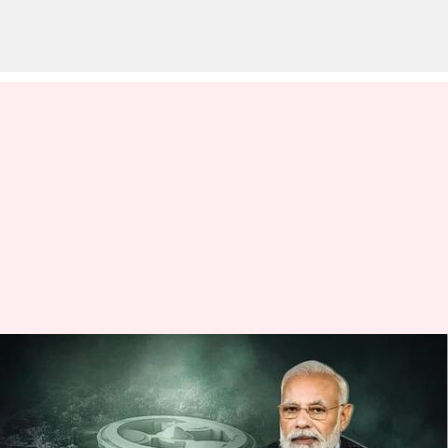
కొత్త పార్లమెంట్ భవనం ప్రారంభానికి
ముహూర్తం ఖరారు; ఈ
నెలఖరులోనే!