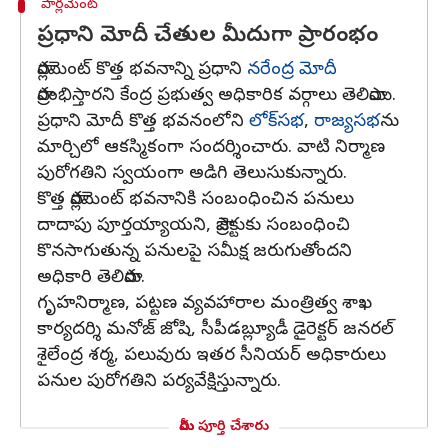
పార్లమెంట్
ప్రధాని మోదీ చేతుల మీదుగా ప్రారంభం
పార్లమెంట్ కొత్త భవనాన్ని ప్రధాని
నరేంద్ర మోదీ
ప్రారంభిస్తారని కేంద్ర ప్రభుత్వ అధికారిక వర్గాలు తెలిపాయి.
ప్రధాని మోదీ కొత్త భవనంలోని
లోక్‌సభ
,
రాజ్యసభ‌
ను
మార్చిలో ఆకస్మికంగా సందర్శించారు. వాటి నిర్మాణ
పురోగతిని స్వయంగా అడిగి తెలుసుకున్నారు.
కొత్త పార్లమెంట్ భవనానికి సంబంధించిన పనులు
దాదాపు పూర్తయ్యాయని, ప్రాజెక్టుకు సంబంధించి
కొనసాగుతున్న పనులపై సమీక్ష జరుగుతోందని
అధికారి తెలిపారు.
గృహనిర్మాణ, పట్టణ వ్యవహారాల మంత్రిత్వ శాఖ
కార్యదర్శి మనోజ్ జోషి, సీపీడబ్ల్యూడీ డైరెక్టర్ జనరల్
శైలేంద్ర శర్మ, పలువురు ఇతర సీనియర్ అధికారులు
పనుల పురోగతిని పర్యవేక్షిస్తున్నారు.
మీరు పూర్తి చేశారు