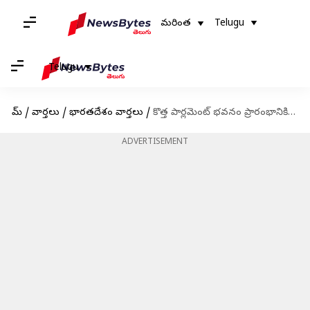
మరింత
Telugu
Telugu
హోమ్
/
వార్తలు
/
భారతదేశం వార్తలు
/
కొత్త పార్లమెంట్ భవనం ప్రారంభానికి ముహూర్తం ఖరారు; ఈ నెలఖరులోనే!
ADVERTISEMENT