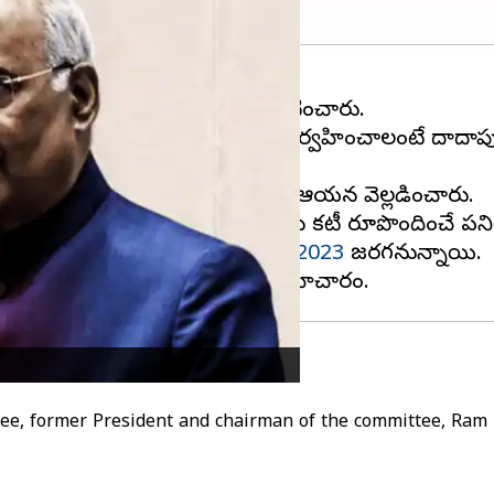
మిటీ ఛైర్మన్
రామ్‌నాథ్‌ కోవింద్
ప్రకటించారు.
యతీ వరకు దశలవారీగా ఎన్నికలు నిర్వహించాలంటే దాదాపు
023 సెప్టెంబర్ 23న జరుగుతుందని ఆయన వెల్లడించారు.
దుకు, కావాల్సిన నియమ నిబంధనలను కమిటీ రూపొందించే పని
ంచి
పార్లమెంట్ ప్రత్యేక సమావేశాలు 2023
జరగనున్నాయి.
ee, former President and chairman of the committee, Ram N