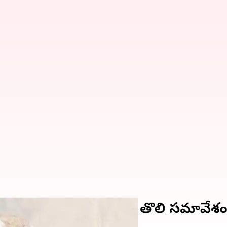
లక ప్రకటన.. సెప్టెంబర్ 23న తొలి సమావేశం