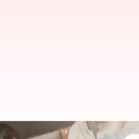
జమిలి ఎన్నికలపై రామ్‌నాథ్‌ కోవింద్ కీ