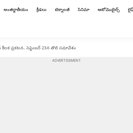
అంతర్జాతీయం
క్రీడలు
టెక్నాలజీ
సినిమా
ఆటోమొబైల్స్
లైఫ్
ద్ కీలక ప్రకటన.. సెప్టెంబర్ 23న తొలి సమావేశం
ADVERTISEMENT