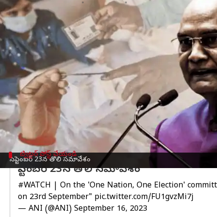
వ్రాసిన వారు
Sep 16, 2023
04:31 pm
TEJAVYAS BESTHA
ఈ వార్తాకథనం ఏంటి
జమిలి ఎన్నికలకు సంబంధించిన కీలక అధ్యయన నివేదికను క
ఈ మేరకు దేశంలోని 3 అంచెల్లో లోక్‌సభ నుంచి పంచా
తెలిపారు.
ఒకే దేశం,ఒకే ఎన్నికకు సంబంధించిన తొలి సమావేశం 2
దేశవ్యాప్తంగా ఏకకాలంలో ఎన్నికల నిర్వహణ చేపట్టేం
వన్ నేషన్ వన్ ఎలక్షన్'కు సంబంధించి సెప్టెంబర్ 18 ను
ట్విట్టర్ పోస్ట్ చేయండి
సెప్టెంబర్ 23న తొలి సమావేశం
సెప్టెంబర్ 23న తొలి సమావేశం
#WATCH
| On the 'One Nation, One Election' committ
on 23rd September"
pic.twitter.com/FU1gvzMi7j
— ANI (@ANI)
September 16, 2023