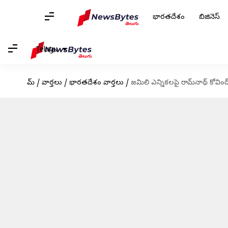
భారతదేశం
బిజినెస్
Telugu
హోమ్
/
వార్తలు
/
భారతదేశం వార్తలు
/
జమిలి ఎన్నికలపై రామ్‌నాథ్‌ కోవిం