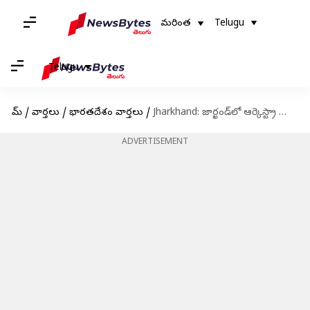
మరింత
Telugu
Telugu
హోమ్
/
వార్తలు
/
భారతదేశం వార్తలు
/
Jharkhand: జార్ఖండ్‌లో ఆర్కెస్ట్రా ట్రూప్ సింగర్ పై సామూహిక అత్యాచారం
ADVERTISEMENT