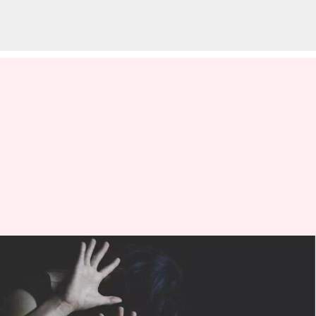
Jharkhand: జార్ఖండ్‌లో ఆర్కెస్ట్రా
ట్రూప్ సింగర్ పై సామూహిక
అత్యాచారం