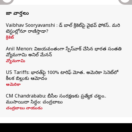
తాజా వార్తలు
Vaibhav Sooryavanshi : రెడ్ బాల్ క్రికెట్‌పై వైభవ్ ఫోకస్.. మరి
టెస్టుల్లోనూ రాణిస్తాడా?
క్రికెట్
Anil Menon: విజయవంతంగా స్పేస్‌వాక్‌ చేసిన భారత సంతతి
వ్యోమగామి అనిల్‌ మేనన్
వ్యోమగామి
US Tariffs: భారత్‌పై 100% టారిఫ్‌ మోత.. అమెరికా సెనెట్‌లో
కీలక బిల్లుకు ఆమోదం
అమెరికా
CM Chandrababu: బీసీల సంరక్షణకు ప్రత్యేక చట్టం..
ముసాయిదా సిద్ధం: చంద్రబాబు
చంద్రబాబు నాయుడు