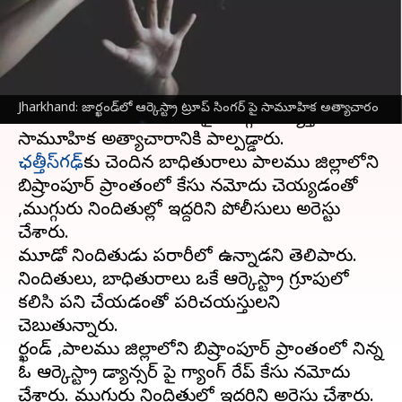
వ్రాసిన వారు
Mar 05, 2024
01:23 pm
Sirish Praharaju
ఈ వార్తాకథనం ఏంటి
జార్ఖండ్‌
లోని పాలము జిల్లాలో 21 ఏళ్ల ఆర్కెస్ట్రా ట్రూప్
Jharkhand: జార్ఖండ్‌లో ఆర్కెస్ట్రా ట్రూప్ సింగర్ పై సామూహిక అత్యాచారం
లో పాటలు పాడే యువతి పై ముగ్గురు వ్యక్తులు
ఛత్తీస్‌గఢ్‌
కు చెందిన బాధితురాలు పాలము జిల్లాలోని
బిష్రాంపూర్ ప్రాంతంలో కేసు నమోదు చెయ్యడంతో
,ముగ్గురు నిందితుల్లో ఇద్దరిని పోలీసులు అరెస్టు
చేశారు.
మూడో నిందితుడు పరారీలో ఉన్నాడని తెలిపారు.
నిందితులు, బాధితురాలు ఒకే ఆర్కెస్ట్రా గ్రూపులో
కలిసి పని చేయడంతో పరిచయస్తులని
చెబుతున్నారు.
జార్ఖండ్ ,పాలము జిల్లాలోని బిష్రాంపూర్ ప్రాంతంలో నిన్న
ఓ ఆర్కెస్ట్రా డ్యాన్సర్ పై గ్యాంగ్ రేప్ కేసు నమోదు
చేశారు. ముగ్గురు నిందితుల్లో ఇద్దరిని అరెస్టు చేశారు.