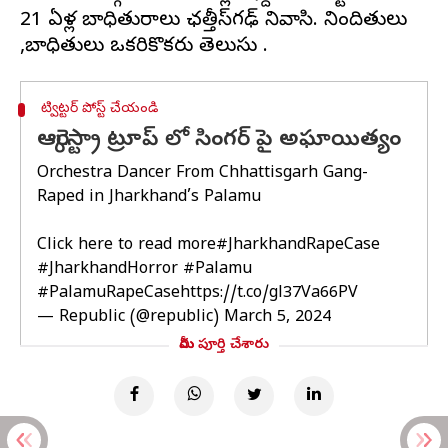
21 ఏళ్ల బాధితురాలు ఛత్తీస్‌గఢ్ నివాసి. నిందితులు
ట్విట్టర్ పోస్ట్ చేయండి
ఆర్కెస్ట్రా ట్రూప్ లో సింగర్ పై అఘాయిత్యం
Orchestra Dancer From Chhattisgarh Gang-
Raped in Jharkhand’s Palamu
Click here to read more
#JharkhandRapeCase
#JharkhandHorror
#Palamu
#PalamuRapeCase
https://t.co/gl37Va66PV
— Republic (@republic)
March 5, 2024
మీరు పూర్తి చేశారు