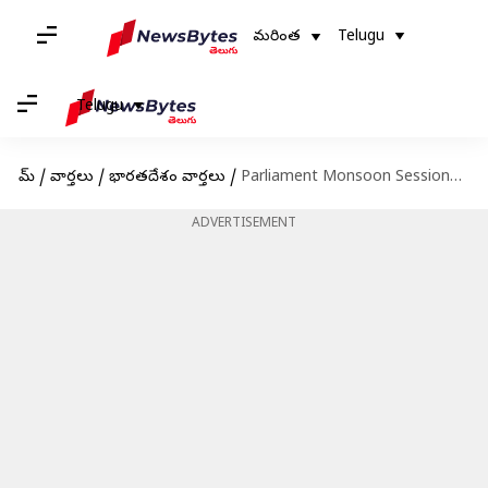
మరింత
Telugu
Telugu
హోమ్
/
వార్తలు
/
భారతదేశం వార్తలు
/
Parliament Monsoon Sessions: నేటి నుంచి పార్లమెంట్ వర్షాకాల సెషన్‌ ప్రారంభం.. విపక్షాల ఎజెండాకు కేంద్రం రెడీ
ADVERTISEMENT