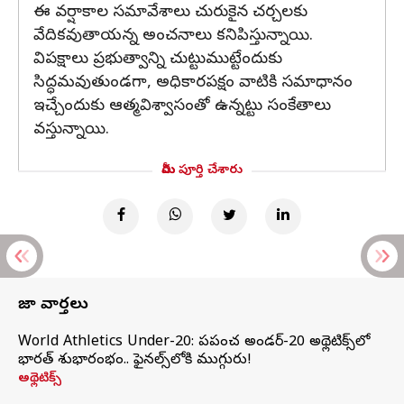
ఈ వర్షాకాల సమావేశాలు చురుకైన చర్చలకు
వేదికవుతాయన్న అంచనాలు కనిపిస్తున్నాయి.
విపక్షాలు ప్రభుత్వాన్ని చుట్టుముట్టేందుకు
సిద్ధమవుతుండగా, అధికారపక్షం వాటికి సమాధానం
ఇచ్చేందుకు ఆత్మవిశ్వాసంతో ఉన్నట్టు సంకేతాలు
వస్తున్నాయి.
మీరు పూర్తి చేశారు
తాజా వార్తలు
World Athletics Under-20: ప్రపంచ అండర్-20 అథ్లెటిక్స్‌లో
భారత్‌ శుభారంభం.. ఫైనల్స్‌లోకి ముగ్గురు!
అథ్లెటిక్స్