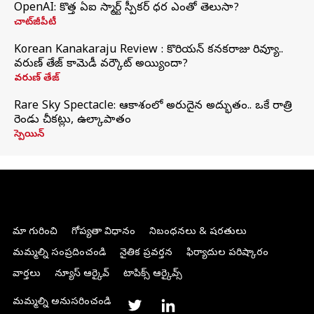
OpenAI: కొత్త ఏఐ స్మార్ట్ స్పీకర్ ధర ఎంతో తెలుసా?
చాట్‌జీపీటీ
Korean Kanakaraju Review : కొరియన్ కనకరాజు రివ్యూ..
వరుణ్ తేజ్ కామెడీ వర్కౌట్ అయ్యిందా?
వరుణ్ తేజ్
Rare Sky Spectacle: ఆకాశంలో అరుదైన అద్భుతం.. ఒకే రాత్రి
రెండు చీకట్లు, ఉల్కాపాతం
స్పెయిన్
మా గురించి
గోప్యతా విధానం
నిబంధనలు & షరతులు
మమ్మల్ని సంప్రదించండి
నైతిక ప్రవర్తన
ఫిర్యాదుల పరిష్కారం
వార్తలు
న్యూస్ ఆర్కైవ్
టాపిక్స్ ఆర్కైవ్స్
మమ్మల్ని అనుసరించండి