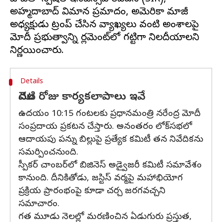
అహ్మదాబాద్ విమాన ప్రమాదం, అమెరికా మాజీ
అధ్యక్షుడు ట్రంప్ చేసిన వ్యాఖ్యలు వంటి అంశాలపై
మోదీ ప్రభుత్వాన్ని పార్లమెంట్‌లో గట్టిగా నిలదీయాలని
Details
మొదటి రోజు కార్యకలాపాలు ఇవే
ఉదయం 10:15 గంటలకు ప్రధానమంత్రి నరేంద్ర మోదీ
సంప్రదాయ ప్రకటన చేస్తారు. అనంతరం లోక్‌సభలో
ఆదాయపు పన్ను బిల్లుపై ప్రత్యేక కమిటీ తన నివేదికను
సమర్పించనుంది.
స్పీకర్‌ చాంబర్‌లో బిజినెస్ అడ్వైజరీ కమిటీ సమావేశం
కానుంది. దీనికితోడు, జస్టిస్ వర్మపై మహాభియోగ
ప్రక్రియ ప్రారంభంపై కూడా చర్చ జరగవచ్చని
సమాచారం.
గత మూడు నెలల్లో మరణించిన ఏడుగురు ప్రస్తుత,