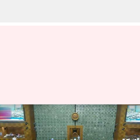
Parliament Monsoon
Sessions: నేటి నుంచి పార్లమెంట్
వర్షాకాల సెషన్‌ ప్రారంభం.. విపక్షాల