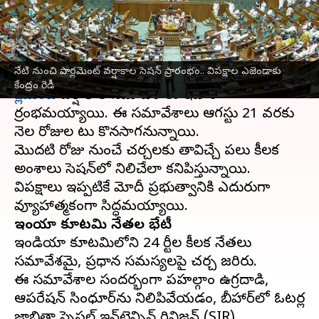
ఎజెండాకు కేంద్రం రెడీ
వ్రాసిన వారు
Jul 21, 2025
10:11 am
Jayachandra Akuri
ఈ వార్తాకథనం ఏంటి
నేటి నుంచి పార్లమెంట్ వర్షాకాల సెషన్‌ ప్రారంభం.. విపక్షాల ఎజెండాకు
కేంద్రం రెడీ
పార్లమెంట్
వర్షాకాల సమావేశాలు ఇవాళ
ప్రారంభమయ్యాయి. ఈ సమావేశాలు ఆగస్టు 21 వరకు
నెల రోజుల పాటు కొనసాగనున్నాయి.
మొదటి రోజు నుంచే చర్చలకు తావిచ్చే పలు కీలక
అంశాలు సెషన్‌లో నిలిచేలా కనిపిస్తున్నాయి.
విపక్షాలు ఇప్పటికే మోదీ ప్రభుత్వానికి ఎదురుగా
ఇండియా కూటమి నేతల భేటీ
ఇండియా కూటమిలోని 24 పార్టీల కీలక నేతలు
సమావేశమై, ప్రధాన సమస్యలపై చర్చ జరిపారు.
ఈ సమావేశాల సందర్భంగా పహల్గాం ఉగ్రదాడి,
ఆపరేషన్ సింధూర్‌ను నిలిపివేయడం, బీహార్‌లో ఓటర్ల
జాబితా స్పెషల్ ఇన్‌టెన్సివ్ రివిజన్ (SIR),