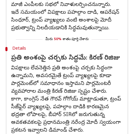
మాజీ ఎంపీలకు సభలో నివాళులర్పించనున్నారు.
ఇదే సమయంలో విపక్షాలు పహల్గాం దాడి, ఆపరేషన్
సింధూర్, ట్రంప్ వ్యాఖ్యలు వంటి అంశాలపై మోదీ
ప్రభుత్వాన్ని నిలదీయడానికి సిద్ధమవుతున్నాయి.
మీరు
50%
శాతం పూర్తి చేశారు
Details
ప్రతి అంశంపై చర్చకు సిద్ధమే: కిరణ్ రిజిజు
విపక్షాలు లేవనెత్తిన ప్రతి అంశంపై చర్చకు సిద్ధంగా
ఉన్నామని, అవసరమైతే ట్రంప్ వ్యాఖ్యలపై కూడా
పార్లమెంట్‌లో సమాధానం ఇస్తామని పార్లమెంటరీ
వ్యవహారాల మంత్రి కిరణ్ రిజిజు స్పష్టం చేశారు.
కాగా, కాంగ్రెస్ నేత గౌరవ్ గోగోయ్ మాట్లాడుతూ, ట్రంప్
సీజ్‌ఫైర్ వ్యాఖ్యలపై, పహల్గాం దాడికి కారణమైన
భద్రతా లోపాలపై, బీహార్ SIRలో జరుగుతున్న
అవకతవకలపై ప్రధానమంత్రి నరేంద్ర మోదీ స్వయంగా
ప్రకటన ఇవ్వాలని డిమాండ్ చేశారు.