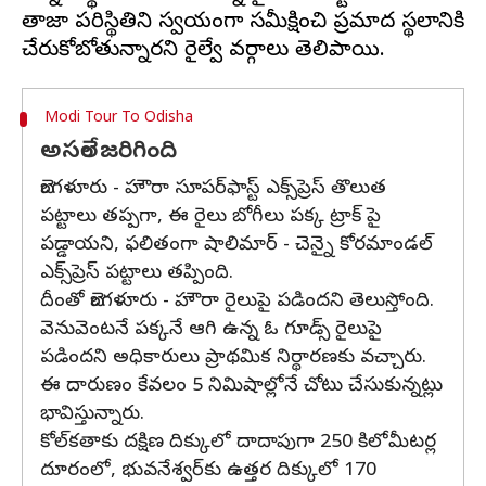
తాజా పరిస్థితిని స్వయంగా సమీక్షించి ప్రమాద స్థలానికి
Modi Tour To Odisha
అసలేం జరిగింది
బెంగళూరు - హౌరా సూపర్‌ఫాస్ట్ ఎక్స్‌ప్రెస్ తొలుత
పట్టాలు తప్పగా, ఈ రైలు బోగీలు పక్క ట్రాక్ పై
పడ్డాయని, ఫలితంగా షాలిమార్ - చెన్నై కోరమాండల్
ఎక్స్‌ప్రెస్ పట్టాలు తప్పింది.
దీంతో బెంగళూరు - హౌరా రైలుపై పడిందని తెలుస్తోంది.
వెనువెంటనే పక్కనే ఆగి ఉన్న ఓ గూడ్స్ రైలుపై
పడిందని అధికారులు ప్రాథమిక నిర్థారణకు వచ్చారు.
ఈ దారుణం కేవలం 5 నిమిషాల్లోనే చోటు చేసుకున్నట్లు
భావిస్తున్నారు.
కోల్‌కతాకు దక్షిణ దిక్కులో దాదాపుగా 250 కిలోమీటర్ల
దూరంలో, భువనేశ్వర్‌కు ఉత్తర దిక్కులో 170