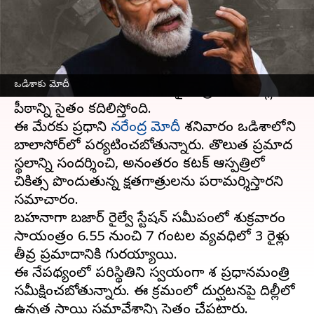
వ్రాసిన వారు
Jun 03, 2023
12:56 pm
TEJAVYAS BESTHA
ఈ వార్తాకథనం ఏంటి
దేశ చరిత్రలోనే అత్యంత దారుణమైన రైలు దుర్ఘటనల్లో
ఒడిశాకు మోదీ
ఒకటిగా నిలిచిన
ఒడిశా
ఘోర రైలు ప్రమాదం దిల్లీ
పీఠాన్ని సైతం కదిలిస్తోంది.
ఈ మేరకు ప్రధాని
నరేంద్ర మోదీ
శనివారం ఒడిశాలోని
బాలాసోర్‌లో పర్యటించబోతున్నారు. తొలుత ప్రమాద
స్థలాన్ని సందర్శించి, అనంతరం కటక్ ఆస్పత్రిలో
చికిత్స పొందుతున్న క్షతగాత్రులను పరామర్శిస్తారని
సమాచారం.
బహనాగా బజార్ రైల్వే స్టేషన్ సమీపంలో శుక్రవారం
సాయంత్రం 6.55 నుంచి 7 గంటల వ్యవధిలో 3 రైళ్లు
తీవ్ర ప్రమాదానికి గురయ్యాయి.
ఈ నేపథ్యంలో పరిస్థితిని స్వయంగా దేశ ప్రధానమంత్రి
సమీక్షించబోతున్నారు. ఈ క్రమంలో దుర్ఘటనపై దిల్లీలో
ఉన్నత స్థాయి సమావేశాన్ని సైతం చేపట్టారు.