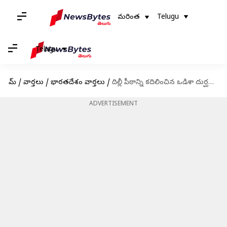
మరింత
Telugu
Telugu
హోమ్
/
వార్తలు
/
భారతదేశం వార్తలు
/
దిల్లీ పీఠాన్ని కదిలించిన ఒడిశా దుర్ఘటన... బాలాసోర్‌లో మోదీ పర్యటన
ADVERTISEMENT