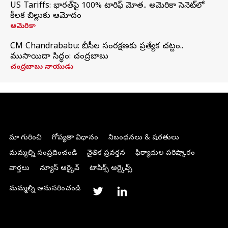
US Tariffs: భారత్‌పై 100% టారిఫ్‌ మోత.. అమెరికా సెనెట్‌లో
కీలక బిల్లుకు ఆమోదం
అమెరికా
CM Chandrababu: బీసీల సంరక్షణకు ప్రత్యేక చట్టం..
ముసాయిదా సిద్ధం: చంద్రబాబు
చంద్రబాబు నాయుడు
మా గురించి
గోప్యతా విధానం
నిబంధనలు & షరతులు
మమ్మల్ని సంప్రదించండి
నైతిక ప్రవర్తన
ఫిర్యాదుల పరిష్కారం
వార్తలు
న్యూస్ ఆర్కైవ్
టాపిక్స్ ఆర్కైవ్స్
మమ్మల్ని అనుసరించండి