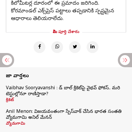
కిలోమీటర్ల దూరంలో ఈ ప్రమాదం జరిగింది.
కోరమాండల్ ఎక్స్‌ప్రెస్ పట్టాలు తప్పడానికి స్పష్టమైన
ఆధారాలు తెలియరాలేదు.
మీరు పూర్తి చేశారు
తాజా వార్తలు
Vaibhav Sooryavanshi : రెడ్ బాల్ క్రికెట్‌పై వైభవ్ ఫోకస్.. మరి
టెస్టుల్లోనూ రాణిస్తాడా?
క్రికెట్
Anil Menon: విజయవంతంగా స్పేస్‌వాక్‌ చేసిన భారత సంతతి
వ్యోమగామి అనిల్‌ మేనన్
వ్యోమగామి