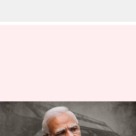
దిల్లీ పీఠాన్ని కదిలించిన ఒడిశా
దుర్ఘటన... బాలాసోర్‌లో మోదీ
పర్యటన