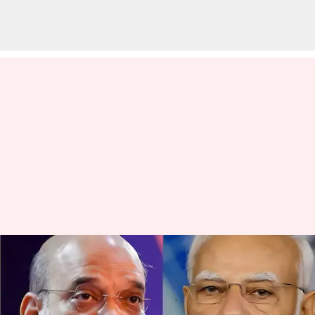
ఫ్రాన్స్ నుంచి ప్రధాని మోదీ ఫోన్.. దిల్లీ
వరదలపై అమిత్ షాతో సమీక్ష
వ్రాసిన వారు
Jul 14, 2023
10:12 am
TEJAVYAS BESTHA