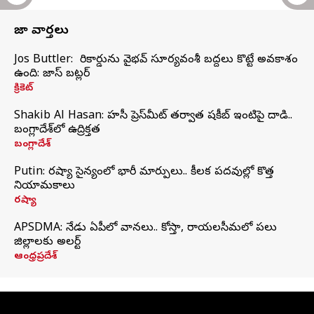
తాజా వార్తలు
Jos Buttler: నా రికార్డును వైభవ్ సూర్యవంశీ బద్దలు కొట్టే అవకాశం
ఉంది: జాస్ బట్లర్
క్రికెట్
Shakib Al Hasan: హసీనా ప్రెస్‌మీట్‌ తర్వాత షకీబ్‌ ఇంటిపై దాడి..
బంగ్లాదేశ్‌లో ఉద్రిక్తత
బంగ్లాదేశ్
Putin: రష్యా సైన్యంలో భారీ మార్పులు.. కీలక పదవుల్లో కొత్త
నియామకాలు
రష్యా
APSDMA: నేడు ఏపీలో వానలు.. కోస్తా, రాయలసీమలో పలు
జిల్లాలకు అలర్ట్
ఆంధ్రప్రదేశ్