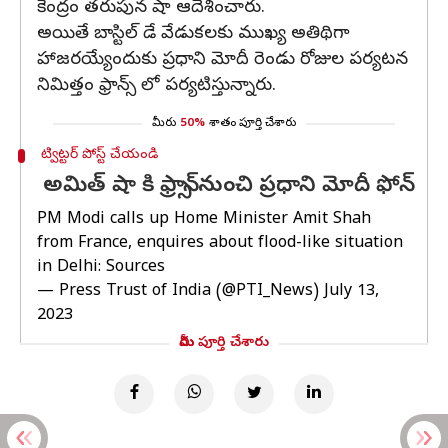
కేంద్రం తరుపున షా ఆదేశించారు.
అయితే బాస్టిల్ డే వేడుకలకు ముఖ్య అతిథిగా
హాజరయ్యేందుకు ప్రధాని మోదీ రెండు రోజుల పర్యటన
నిమిత్తం ఫ్రాన్స్ లో పర్యటిస్తున్నారు.
మీరు
50%
శాతం పూర్తి చేశారు
ట్విట్టర్ పోస్ట్ చేయండి
అమిత్ షా కి ఫ్రాన్స్ నుంచి ప్రధాని మోదీ ఫోన్
PM Modi calls up Home Minister Amit Shah
from France, enquires about flood-like situation
in Delhi: Sources
— Press Trust of India (@PTI_News)
July 13,
2023
మీరు పూర్తి చేశారు