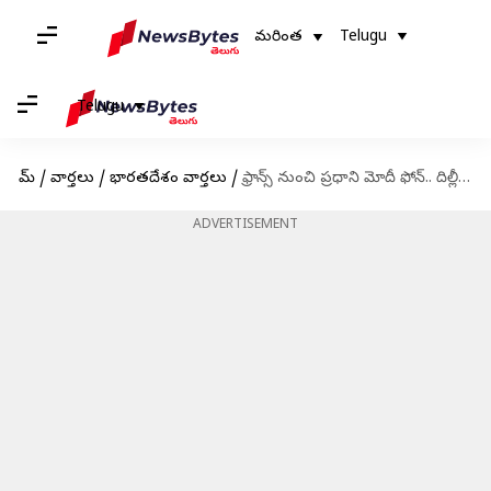
మరింత
Telugu
Telugu
హోమ్
/
వార్తలు
/
భారతదేశం వార్తలు
/
ఫ్రాన్స్ నుంచి ప్రధాని మోదీ ఫోన్.. దిల్లీ వరదలపై అమిత్ షాతో సమీక్ష
ADVERTISEMENT