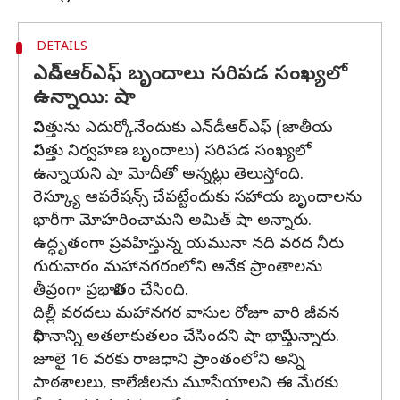
DETAILS
ఎన్‌డీఆర్‌ఎఫ్ బృందాలు సరిపడ సంఖ్యలో
ఉన్నాయి: షా
విపత్తును ఎదుర్కోనేందుకు ఎన్‌డీఆర్‌ఎఫ్ (జాతీయ
విపత్తు నిర్వహణ బృందాలు) సరిపడ సంఖ్యలో
ఉన్నాయని షా మోదీతో అన్నట్లు తెలుస్తోంది.
రెస్క్యూ ఆపరేషన్స్ చేపట్టేందుకు సహాయ బృందాలను
భారీగా మోహరించామని అమిత్ షా అన్నారు.
ఉద్ధృతంగా ప్రవహిస్తున్న యమునా నది వరద నీరు
గురువారం మహానగరంలోని అనేక ప్రాంతాలను
తీవ్రంగా ప్రభావితం చేసింది.
దిల్లీ వరదలు మహానగర వాసుల రోజూ వారి జీవన
విధానాన్ని అతలాకుతలం చేసిందని షా భావిస్తున్నారు.
జూలై 16 వరకు రాజధాని ప్రాంతంలోని అన్ని
పాఠశాలలు, కాలేజీలను మూసేయాలని ఈ మేరకు