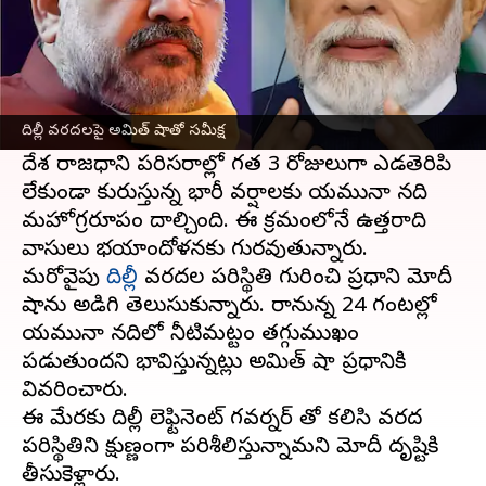
ఈ వార్తాకథనం ఏంటి
ఫ్రాన్స్ పర్యటనలో ఉన్న ప్రధాని
నరేంద్ర మోదీ
శుక్రవారం
దిల్లీలో వరదల పరిస్థితిపై ఆరా తీశారు. ఈ మేరకు
దిల్లీ వరదలపై అమిత్ షాతో సమీక్ష
కేంద్ర హోంశాఖ మంత్రి అమిత్ షాకు ఫోన్ చేశారు.
దేశ రాజధాని పరిసరాల్లో గత 3 రోజులుగా ఎడతెరిపి
లేకుండా కురుస్తున్న భారీ వర్షాలకు యమునా నది
మహోగ్రరూపం దాల్చింది. ఈ క్రమంలోనే ఉత్తరాది
వాసులు భయాందోళనకు గురవుతున్నారు.
మరోవైపు
దిల్లీ
వరదల పరిస్థితి గురించి ప్రధాని మోదీ
షాను అడిగి తెలుసుకున్నారు. రానున్న 24 గంటల్లో
యమునా నదిలో నీటిమట్టం తగ్గుముఖం
పడుతుందని భావిస్తున్నట్లు అమిత్ షా ప్రధానికి
వివరించారు.
ఈ మేరకు దిల్లీ లెఫ్టినెంట్ గవర్నర్ తో కలిసి వరద
పరిస్థితిని క్షుణ్ణంగా పరిశీలిస్తున్నామని మోదీ దృష్టికి