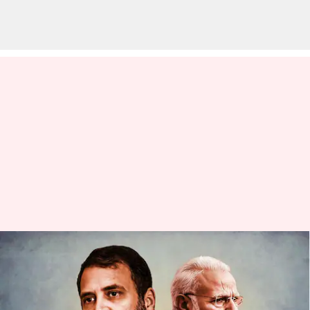
Rahul Gandhi :'మోదీ వేసిన సూట్
మళ్లీ వేయడు..నాకు తెల్లని టీషర్టు
చాలు'