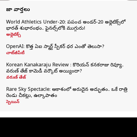
తాజా వార్తలు
World Athletics Under-20: ప్రపంచ అండర్-20 అథ్లెటిక్స్‌లో
భారత్‌ శుభారంభం.. ఫైనల్స్‌లోకి ముగ్గురు!
అథ్లెటిక్స్
OpenAI: కొత్త ఏఐ స్మార్ట్ స్పీకర్ ధర ఎంతో తెలుసా?
చాట్‌జీపీటీ
Korean Kanakaraju Review : కొరియన్ కనకరాజు రివ్యూ..
వరుణ్ తేజ్ కామెడీ వర్కౌట్ అయ్యిందా?
వరుణ్ తేజ్
Rare Sky Spectacle: ఆకాశంలో అరుదైన అద్భుతం.. ఒకే రాత్రి
రెండు చీకట్లు, ఉల్కాపాతం
స్పెయిన్