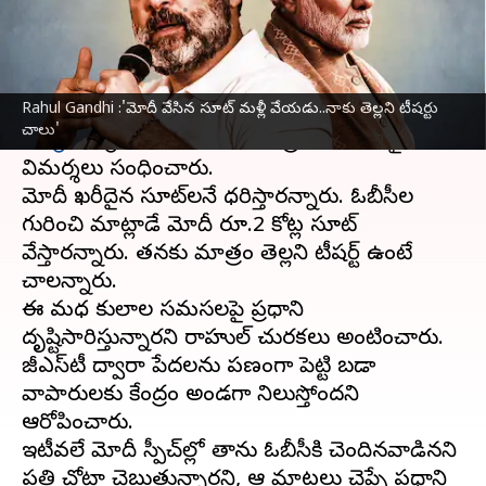
వ్రాసిన వారు
Nov 10, 2023
05:04 pm
TEJAVYAS BESTHA
ఈ వార్తాకథనం ఏంటి
Rahul Gandhi :'మోదీ వేసిన సూట్ మళ్లీ వేయడు..నాకు తెల్లని టీషర్టు
మధ్యప్రదేశ్‌
లోని సాత్నాలో జరిగిన కాంగ్రెస్ ర్యాలీలో
చాలు'
కాంగ్రెస్
అగ్రనేత
రాహుల్ గాంధీ
ప్రదాని మోదీపై
విమర్శలు సంధించారు.
మోదీ ఖరీదైన సూట్‌లనే ధరిస్తారన్నారు. ఓబీసీల
గురించి మాట్లాడే మోదీ రూ.2 కోట్ల సూట్
వేస్తారన్నారు. తనకు మాత్రం తెల్లని టీషర్ట్ ఉంటే
చాలన్నారు.
ఈ మధ్య కులాల సమస్యలపై ప్రధాని
దృష్టిసారిస్తున్నారని రాహుల్ చురకలు అంటించారు.
జీఎస్‌టీ ద్వారా పేదలను పణంగా పెట్టి బడా
వ్యాపారులకు కేంద్రం అండగా నిలుస్తోందని
ఆరోపించారు.
ఇటీవలే మోదీ స్పీచ్‌ల్లో తాను ఓబీసీకి చెందినవాడినని
ప్రతి చోటా చెబుతున్నారని, ఆ మాటలు చెప్పే ప్రధాని