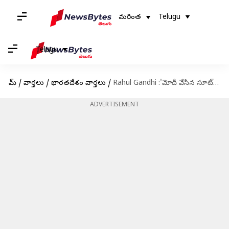
మరింత
Telugu
Telugu
హోమ్
/
వార్తలు
/
భారతదేశం వార్తలు
/
Rahul Gandhi :'మోదీ వేసిన సూట్ మళ్లీ వేయడు..నాకు తెల్లని టీషర్టు చాలు'
ADVERTISEMENT