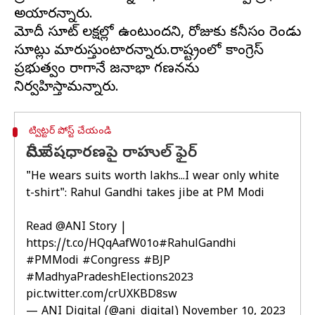
అయ్యారన్నారు.
మోదీ సూట్ లక్షల్లో ఉంటుందని, రోజుకు కనీసం రెండు
సూట్లు మారుస్తుంటారన్నారు.రాష్ట్రంలో కాంగ్రెస్
ప్రభుత్వం రాగానే జనాభా గణనను
ట్విట్టర్ పోస్ట్ చేయండి
మోదీ వేషధారణపై రాహుల్ ఫైర్
"He wears suits worth lakhs...I wear only white
t-shirt": Rahul Gandhi takes jibe at PM Modi
Read
@ANI
Story |
https://t.co/HQqAafW01o
#RahulGandhi
#PMModi
#Congress
#BJP
#MadhyaPradeshElections2023
pic.twitter.com/crUXKBD8sw
— ANI Digital (@ani_digital)
November 10, 2023