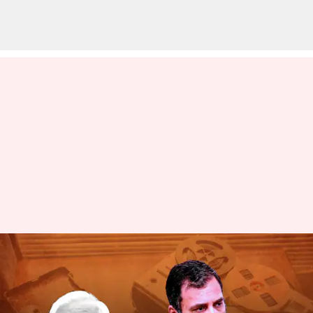
అమెరికాలో రాహుల్ గాంధీ బిజినెస్
మీటింగ్స్...పెగాసెస్ పై సంచలన
వ్యాఖ్యలు