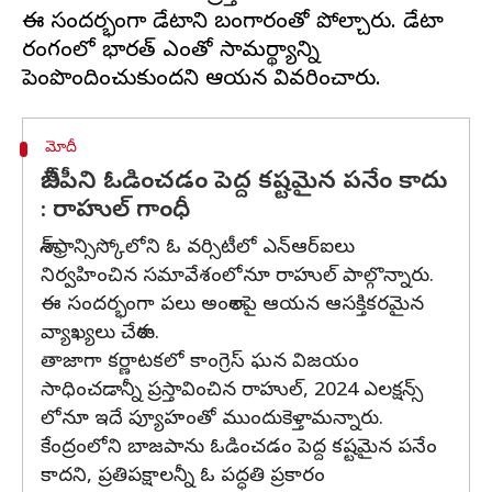
ఈ సందర్భంగా డేటాని బంగారంతో పోల్చారు. డేటా
రంగంలో భారత్ ఎంతో సామర్థ్యాన్ని
మోదీ
బీజేపీని ఓడించడం పెద్ద కష్టమైన పనేం కాదు
: రాహుల్ గాంధీ
శాన్‌ఫ్రాన్సిస్కోలోని ఓ వర్సిటీలో ఎన్ఆర్ఐలు
నిర్వహించిన సమావేశంలోనూ రాహుల్ పాల్గొన్నారు.
ఈ సందర్భంగా పలు అంశాలపై ఆయన ఆసక్తికరమైన
వ్యాఖ్యలు చేశారు.
తాజాగా కర్ణాటకలో కాంగ్రెస్ ఘన విజయం
సాధించడాన్నీ ప్రస్తావించిన రాహుల్, 2024 ఎలక్షన్స్
లోనూ ఇదే ప్యూహంతో ముందుకెళ్తామన్నారు.
కేంద్రంలోని బాజపాను ఓడించడం పెద్ద కష్టమైన పనేం
కాదని, ప్రతిపక్షాలన్నీ ఓ పద్ధతి ప్రకారం