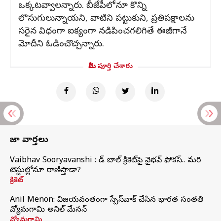
ఒక్కటవ్వాలన్నారు. బీజేపీలోనూ కొన్ని
లొసుగులున్నాయని, వాటిని పట్టుకుని, ప్రతిపక్షాలను
సరైన విధంగా ఐక్యంగా నడిపించగలిగితే ఈజీగానే
మోదీని ఓడించొచ్చన్నారు.
మీరు పూర్తి చేశారు
తాజా వార్తలు
Vaibhav Sooryavanshi : రెడ్ బాల్ క్రికెట్‌పై వైభవ్ ఫోకస్.. మరి
టెస్టుల్లోనూ రాణిస్తాడా?
క్రికెట్
Anil Menon: విజయవంతంగా స్పేస్‌వాక్‌ చేసిన భారత సంతతి
వ్యోమగామి అనిల్‌ మేనన్
వ్యోమగామి