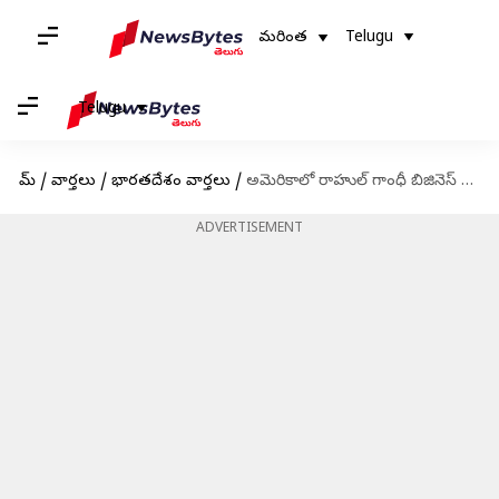
మరింత
Telugu
Telugu
హోమ్
/
వార్తలు
/
భారతదేశం వార్తలు
/
అమెరికాలో రాహుల్ గాంధీ బిజినెస్ మీటింగ్స్...పెగాసెస్ పై సంచలన వ్యాఖ్యలు
ADVERTISEMENT