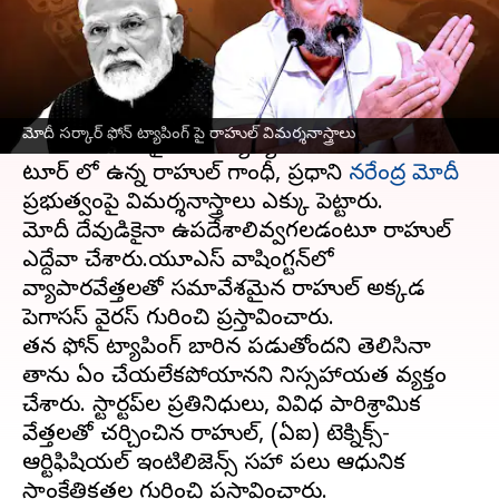
వ్రాసిన వారు
Jun 01, 2023
02:49 pm
TEJAVYAS BESTHA
ఈ వార్తాకథనం ఏంటి
అమెరికా పర్యటనలో ఉన్న కాంగ్రెస్ అగ్రనేత
రాహుల్
మోదీ సర్కార్ ఫోన్ ట్యాపింగ్ పై రాహుల్ విమర్శనాస్త్రాలు
గాంధీ
, పెగాసస్‌పై కీలక వ్యాఖ్యలు చేశారు. యూఎస్
టూర్ లో ఉన్న రాహుల్ గాంధీ, ప్రధాని
నరేంద్ర మోదీ
ప్రభుత్వంపై విమర్శనాస్త్రాలు ఎక్కు పెట్టారు.
మోదీ దేవుడికైనా ఉపదేశాలివ్వగలడంటూ రాహుల్
ఎద్దేవా చేశారు.యూఎస్ వాషింగ్టన్‌లో
వ్యాపారవేత్తలతో సమావేశమైన రాహుల్ అక్కడ
పెగాసస్‌ వైరస్‌ గురించి ప్రస్తావించారు.
తన ఫోన్ ట్యాపింగ్‌ బారిన పడుతోందని తెలిసినా
తాను ఏం చేయలేకపోయానని నిస్సహాయత వ్యక్తం
చేశారు. స్టార్టప్‌ల ప్రతినిధులు, వివిధ పారిశ్రామిక
వేత్తలతో చర్చించిన రాహుల్, (ఏఐ) టెక్నిక్స్-
ఆర్టిఫిషియల్ ఇంటిలిజెన్స్‌ సహా పలు ఆధునిక
సాంకేతికతల గురించి ప్రస్తావించారు.