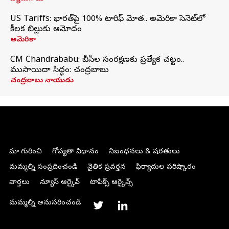
US Tariffs: భారత్‌పై 100% టారిఫ్‌ మోత.. అమెరికా సెనెట్‌లో
కీలక బిల్లుకు ఆమోదం
అమెరికా
CM Chandrababu: బీసీల సంరక్షణకు ప్రత్యేక చట్టం..
ముసాయిదా సిద్ధం: చంద్రబాబు
చంద్రబాబు నాయుడు
మా గురించి
గోప్యతా విధానం
నిబంధనలు & షరతులు
మమ్మల్ని సంప్రదించండి
నైతిక ప్రవర్తన
ఫిర్యాదుల పరిష్కారం
వార్తలు
న్యూస్ ఆర్కైవ్
టాపిక్స్ ఆర్కైవ్స్
మమ్మల్ని అనుసరించండి