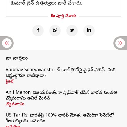
కుమార్ జైన్ ఉత్తర్వులు జారీ చేశారు.
మీరు పూర్తి చేశారు
తాజా వార్తలు
Vaibhav Sooryavanshi : రెడ్ బాల్ క్రికెట్‌పై వైభవ్ ఫోకస్.. మరి
టెస్టుల్లోనూ రాణిస్తాడా?
క్రికెట్
Anil Menon: విజయవంతంగా స్పేస్‌వాక్‌ చేసిన భారత సంతతి
వ్యోమగామి అనిల్‌ మేనన్
వ్యోమగామి
US Tariffs: భారత్‌పై 100% టారిఫ్‌ మోత.. అమెరికా సెనెట్‌లో
కీలక బిల్లుకు ఆమోదం