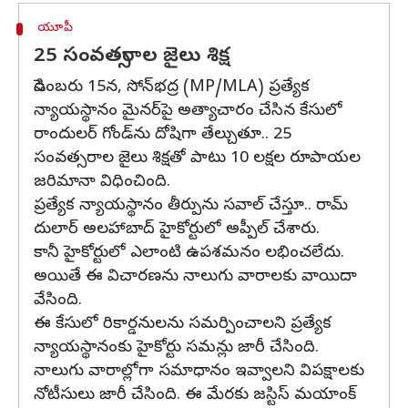
యూపీ
25 సంవత్సరాల జైలు శిక్ష
డిసెంబరు 15న, సోన్‌భద్ర (MP/MLA) ప్రత్యేక
న్యాయస్థానం మైనర్‌పై అత్యాచారం చేసిన కేసులో
రాందులర్ గోండ్‌ను దోషిగా తేల్చుతూ.. 25
సంవత్సరాల జైలు శిక్షతో పాటు 10 లక్షల రూపాయల
జరిమానా విధించింది.
ప్రత్యేక న్యాయస్థానం తీర్పును సవాల్ చేస్తూ.. రామ్
దులార్‌ అలహాబాద్ హైకోర్టులో అప్పీల్ చేశారు.
కానీ హైకోర్టులో ఎలాంటి ఉపశమనం లభించలేదు.
అయితే ఈ విచారణను నాలుగు వారాలకు వాయిదా
వేసింది.
ఈ కేసులో రికార్డనులను సమర్పించాలని ప్రత్యేక
న్యాయస్థానంకు హైకోర్టు సమన్లు జారీ చేసింది.
నాలుగు వారాల్లోగా సమాధానం ఇవ్వాలని విపక్షాలకు
నోటీసులు జారీ చేసింది. ఈ మేరకు జస్టిస్ మయాంక్