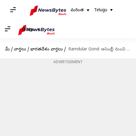
మరింత
Telugu
Telugu
హోమ్
/
వార్తలు
/
భారతదేశం వార్తలు
/
Ramdular Gond: అసెంబ్లీ నుంచి రేపిస్ట్ బీజేపీ ఎమ్మెల్యే రామ్ దులార్‌ బహిష్కరణ
ADVERTISEMENT