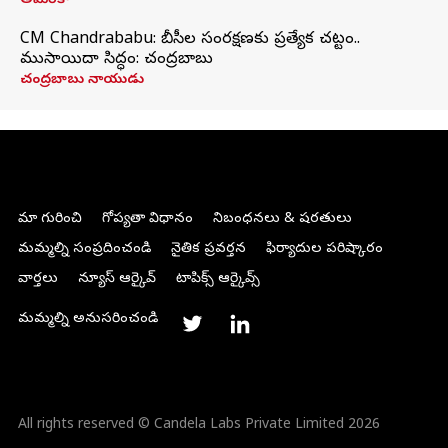
అమెరికా
CM Chandrababu: బీసీల సంరక్షణకు ప్రత్యేక చట్టం..
ముసాయిదా సిద్ధం: చంద్రబాబు
చంద్రబాబు నాయుడు
మా గురించి
గోప్యతా విధానం
నిబంధనలు & షరతులు
మమ్మల్ని సంప్రదించండి
నైతిక ప్రవర్తన
ఫిర్యాదుల పరిష్కారం
వార్తలు
న్యూస్ ఆర్కైవ్
టాపిక్స్ ఆర్కైవ్స్
మమ్మల్ని అనుసరించండి
All rights reserved © Candela Labs Private Limited 2026