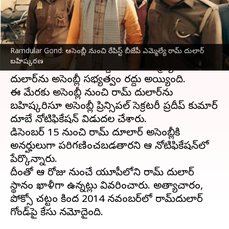
వ్రాసిన వారు
Dec 23, 2023
05:43 pm
Stalin
ఈ వార్తాకథనం ఏంటి
Ramdular Gond: అసెంబ్లీ నుంచి రేపిస్ట్ బీజేపీ ఎమ్మెల్యే రామ్ దులార్‌
ఉత్తర్‌ప్రదేశ్‌
లోని సోన్‌భద్రలో మైనర్‌పై
అత్యాచారం
బహిష్కరణ
కేసులో దోషిగా తేలిన దుద్ది
బీజేపీ
ఎమ్మెల్యే రామ్
దులార్‌ను అసెంబ్లీ సభ్యత్వం రద్దు అయ్యింది.
ఈ మేరకు అసెంబ్లీ నుంచి రామ్ దులార్‌ను
బహిష్కరిస్తూ అసెంబ్లీ ప్రిన్సిపల్ సెక్రటరీ ప్రదీప్ కుమార్
దూబే నోటిఫికేషన్ విడుదల చేశారు.
డిసెంబర్ 15 నుంచి రామ్ దూలార్ అసెంబ్లీకి
అనర్హులుగా పరిగణించబడతారని ఆ నోటిఫికేషన్‌లో
పేర్కొన్నారు.
దీంతో ఆ రోజు నుంచే యూపీలోని రామ్ దులార్
స్థానం ఖాళీగా ఉన్నట్లు వివరించారు. అత్యాచారం,
పోక్సో చట్టం కింద 2014 నవంబర్‌లో రామ్‌దులార్