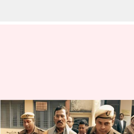
Ramdular Gond: అసెంబ్లీ నుంచి
రేపిస్ట్ బీజేపీ ఎమ్మెల్యే రామ్ దులార్‌
బహిష్కరణ