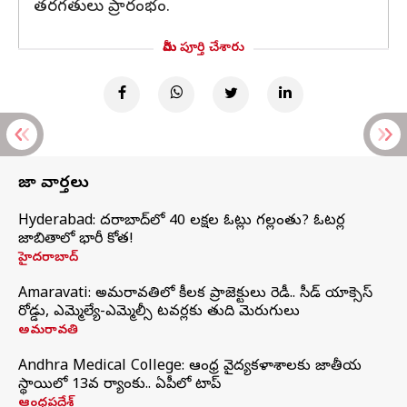
తరగతులు ప్రారంభం.
మీరు పూర్తి చేశారు
తాజా వార్తలు
Hyderabad: హైదరాబాద్‌లో 40 లక్షల ఓట్లు గల్లంతు? ఓటర్ల
జాబితాలో భారీ కోత!
హైదరాబాద్
Amaravati: అమరావతిలో కీలక ప్రాజెక్టులు రెడీ.. సీడ్‌ యాక్సెస్‌
రోడ్డు, ఎమ్మెల్యే-ఎమ్మెల్సీ టవర్లకు తుది మెరుగులు
అమరావతి
Andhra Medical College: ఆంధ్ర వైద్యకళాశాలకు జాతీయ
స్థాయిలో 13వ ర్యాంకు.. ఏపీలో టాప్
ఆంధ్రప్రదేశ్