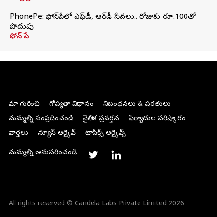
PhonePe: ఫోన్‌పేలో ఎఫ్‌డీ, ఆర్‌డీ సేవలు.. రోజుకు రూ.100తో
పొదుపు
ఫోన్‌ పే
మా గురించి
గోప్యతా విధానం
నిబంధనలు & షరతులు
మమ్మల్ని సంప్రదించండి
నైతిక ప్రవర్తన
ఫిర్యాదుల పరిష్కారం
వార్తలు
న్యూస్ ఆర్కైవ్
టాపిక్స్ ఆర్కైవ్స్
మమ్మల్ని అనుసరించండి
All rights reserved © Candela Labs Private Limited 2026