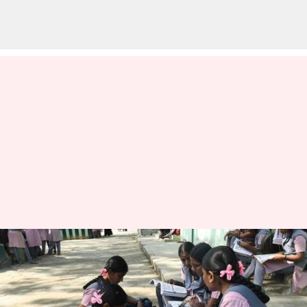
తమిళనాడు: విద్యాలయాలకు మళ్లీ
వేసవి సెలవుల పొడిగింపు
వ్రాసిన వారు
Jun 06, 2023
03:49 pm
TEJAVYAS BESTHA