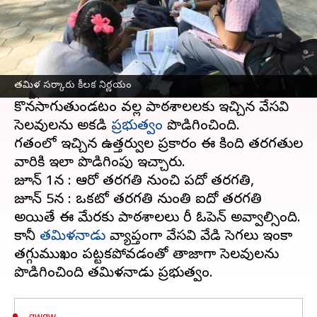
ఈ వార్తాకథనం ఏంటి
స్కూల్ పిల్లలకు సంబంధించిన అంశంపై తమిళ సర్కారు
కీలక నిర్ణయం తీసుకుంది.
తమిళ సర్కారు కీలక నిర్ణయం
రాష్ట్రంలో ఇంకా భయంకరమైన ఎండలు
కొనసాగుతుండటం వల్ల పాఠశాలలకు ఇచ్చిన వేసవి
సెలవులను అక్కడి
ప్రభుత్వం
పొడిగించింది.
గతంలో ఇచ్చిన ఉత్తర్వుల ప్రకారం ఈ కింది తరగతుల
వారికి ఇలా పొడిగింపు ఇచ్చారు.
జూన్ 1న : ఆరో తరగతి నుంచి పదో తరగతి,
జూన్ 5న : ఒకటో తరగతి నుంతి ఐదో తరగతి
అయితే ఈ మేరకు పాఠశాలలు రీ ఓపెన్ అవ్వాల్సింది.
కానీ
తమిళనాడు
వ్యాప్తంగా వేసవి వేడి సెగలు ఇంకా
తగ్గుముఖం పట్టకపోవడంతో తాజాగా సెలవులను