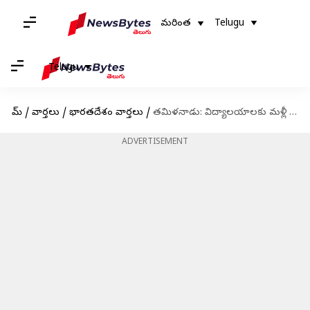
మరింత
Telugu
Telugu
హోమ్
/
వార్తలు
/
భారతదేశం వార్తలు
/
తమిళనాడు: విద్యాలయాలకు మళ్లీ వేసవి సెలవుల పొడిగింపు
ADVERTISEMENT