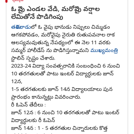
qwqw
ఓ వైపు ఎండల వేడి, మరోవైపు వర్షాల
లేమితోనే పొడిగింపు
తమిళనాడు
లో ఓ వైపు భానుడు నిప్పులు చిమ్మడం
ఆగకపోవడం, మరోవైపు నైరుతి రుతుపవనాల రాక
ఆలస్యమవుతున్న నేపథ్యంలో ఈ నెల 11 వరకు
సమ్మర్ హాలీడేస్ ను పొడిగిస్తున్నామని
ముఖ్యమంత్రి
స్టాలిన్ స్పష్టం చేశారు.
2023-24 విద్యా సంవత్సరానికి సంబంధించి 6 నుంచి
10 తరగతులతో పాటు ఇంటర్ విద్యార్ధులకు జూన్
12న,
1-5 తరగతులకు జూన్ 14న విద్యాలయాలు పున
ప్రారంభం కానున్నట్లు వివరించారు.
రీ ఓపెన్ తేదీలు :
జూన్ 12న : 6 నుంచి 10 తరగతులతో పాటు ఇంటర్
విద్యార్ధులకు రీ ఓపెన్
జూన్ 14న : 1 - 5 తరగతుల చిన్నారులకు కొత్త