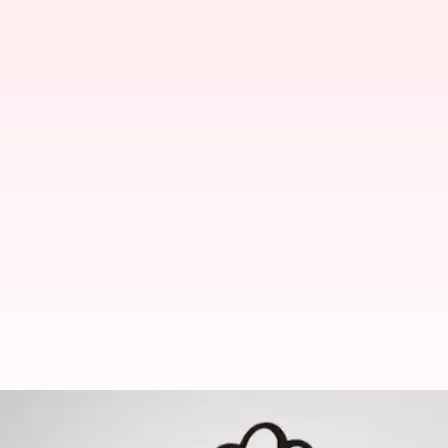
కొడంగల్‌లో రేవంత్ రెడ్డి గెలుపు, పాలకుర