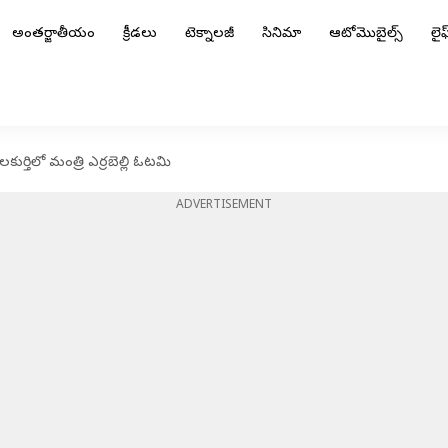
అంతర్జాతీయం
క్రీడలు
టెక్నాలజీ
సినిమా
ఆటోమొబైల్స్
లైఫ్
లకుర్తిలో మంత్రి ఎర్రబెల్లి ఓటమి
ADVERTISEMENT