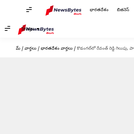
భారతదేశం
బిజినెస్
Telugu
హోమ్
/
వార్తలు
/
భారతదేశం వార్తలు
/
కొడంగల్‌లో రేవంత్ రెడ్డి గెలుపు, పా