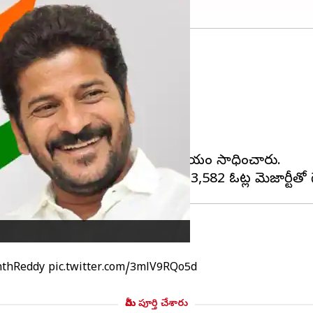
ంది.
.
గారు.
ాకర్ రావు
పరాజయం పాలయ్యారు.
ందారు.
్ అభ్యర్థి పద్మ దేవేందర్ రెడ్డి పై విజయం సాధించారు.
thReddy
pic.twitter.com/3mlV9RQo5d
మీరు పూర్తి చేశారు