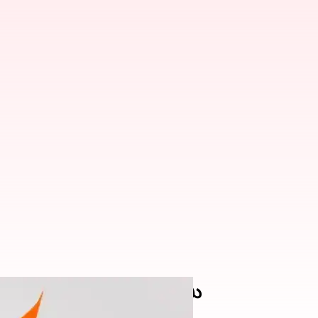
్తిలో మంత్రి ఎర్రబెల్లి ఓటమి