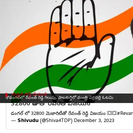
వ్రాసిన వారు
Dec 03, 2023
01:37 pm
Stalin
ఈ వార్తాకథనం ఏంటి
తెలంగాణ
అసెంబ్లీ ఎన్నికల ఫలితాల్లో
కాంగ్రెస్
దూసుకుపోతో
కొడంగల్‌లో పీసీసీ చీఫ్
రేవంత్ రెడ్డి
విజయం సాధించారు
32వేల ఓట్ల మెజార్టీతో పట్నం నరేందర్ రెడ్డిపై రేవంత్ నెగ్
అలాగే బీఆర్ఎస్
పాలకుర్తి
అభ్యర్థి, మంత్రి
ఎర్రబెల్లి దయ
ఇక్కడ కాంగ్రెస్ అభ్యర్థి యశస్వనీ రెడ్డి చేతిలో ఓటమి చె
మెదక్ కాంగ్రెస్ అభ్యర్థి మైనంపల్లి రోహిత్ సమీప బీఆర్ఎస
ట్విట్టర్ పోస్ట్ చేయండి
కొడంగల్‌లో రేవంత్ రెడ్డి గెలుపు, పాలకుర్తిలో మంత్రి ఎర్రబెల్లి ఓటమి
32800 తేడాతో రేవంత్ విజయం
కొడంగల్ లో 32800 మెజారిటీతో రేవంత్ రెడ్డి విజయం 💥💥
#Revan
— 𝗦𝗵𝗶𝘃𝘂𝗱𝘂 (@Shiva4TDP)
December 3, 2023