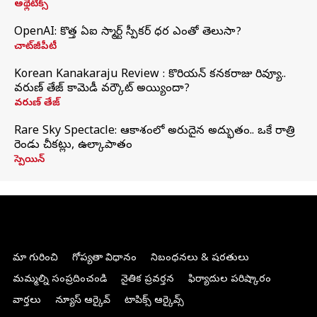
అథ్లెటిక్స్
OpenAI: కొత్త ఏఐ స్మార్ట్ స్పీకర్ ధర ఎంతో తెలుసా?
చాట్‌జీపీటీ
Korean Kanakaraju Review : కొరియన్ కనకరాజు రివ్యూ..
వరుణ్ తేజ్ కామెడీ వర్కౌట్ అయ్యిందా?
వరుణ్ తేజ్
Rare Sky Spectacle: ఆకాశంలో అరుదైన అద్భుతం.. ఒకే రాత్రి
రెండు చీకట్లు, ఉల్కాపాతం
స్పెయిన్
మా గురించి
గోప్యతా విధానం
నిబంధనలు & షరతులు
మమ్మల్ని సంప్రదించండి
నైతిక ప్రవర్తన
ఫిర్యాదుల పరిష్కారం
వార్తలు
న్యూస్ ఆర్కైవ్
టాపిక్స్ ఆర్కైవ్స్