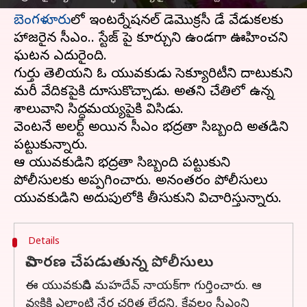
బెంగళూరు
లో ఇంటర్నేషనల్ డెమొక్రసీ డే వేడుకలకు
హాజరైన సీఎం.. స్టేజ్ పై కూర్చుని ఉండగా ఊహించని
ఘటన ఎదురైంది.
గుర్తు తెలియని ఓ యువకుడు సెక్యూరిటీని దాటుకుని
మరీ వేదికపైకి దూసుకొచ్చాడు. అతని చేతిలో ఉన్న
శాలువాని సిద్ధరామయ్యపైకి విసిరాడు.
వెంటనే అలర్ట్ అయిన సీఎం భద్రతా సిబ్బంది అతడిని
పట్టుకున్నారు.
ఆ యువకుడిని భద్రతా సిబ్బంది పట్టుకుని
పోలీసులకు అప్పగించారు. అనంతరం పోలీసులు
Details
విచారణ చేపడుతున్న పోలీసులు
ఈ యువకుడిని మహదేవ్ నాయక్‌గా గుర్తించారు. ఆ
వ్యక్తికి ఎలాంటి నేర చరిత్ర లేదని, కేవలం సీఎంని