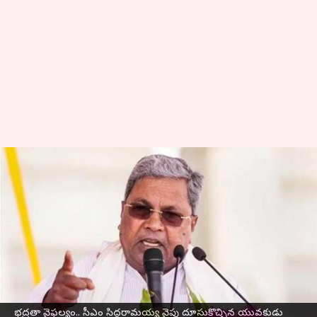
Karnataka: భద్రతా వైఫల్యం..
సీఎం సిద్ధరామయ్య వైపు
దూసుకొచ్చిన యువకుడు
వ్రాసిన వారు
Sep 15, 2024
04:21 pm
Jayachandra Akuri
ఈ వార్తాకథనం ఏంటి
కర్ణాటక
సీఎం
సిద్ధరామయ్య
భద్రతలో భారీ లోపం వెలుగు
భద్రతా వైఫల్యం.. సీఎం సిద్ధరామయ్య వైపు దూసుకొచ్చిన యువకుడు