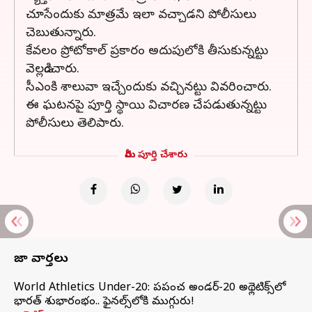
చూసేందుకు మాత్రమే ఇలా వచ్చాడని పోలీసులు
చెబుతున్నారు.
కేవలం ప్రోటోకాల్‌ ప్రకారం అదుపులోకి తీసుకున్నట్టు
వెల్లడించారు.
సీఎంకి శాలువా ఇచ్చేందుకు వచ్చినట్టు వివరించారు.
ఈ ఘటనపై పూర్తి స్థాయి విచారణ చేపడుతున్నట్టు
పోలీసులు తెలిపారు.
మీరు పూర్తి చేశారు
తాజా వార్తలు
World Athletics Under-20: ప్రపంచ అండర్-20 అథ్లెటిక్స్‌లో
భారత్‌ శుభారంభం.. ఫైనల్స్‌లోకి ముగ్గురు!