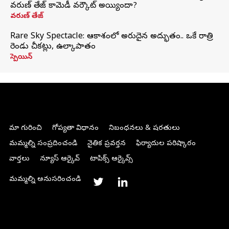
వరుణ్ తేజ్ కామెడీ వర్కౌట్ అయ్యిందా?
వరుణ్ తేజ్
Rare Sky Spectacle: ఆకాశంలో అరుదైన అద్భుతం.. ఒకే రాత్రి
రెండు చీకట్లు, ఉల్కాపాతం
స్పెయిన్
మా గురించి
గోప్యతా విధానం
నిబంధనలు & షరతులు
మమ్మల్ని సంప్రదించండి
నైతిక ప్రవర్తన
ఫిర్యాదుల పరిష్కారం
వార్తలు
న్యూస్ ఆర్కైవ్
టాపిక్స్ ఆర్కైవ్స్
మమ్మల్ని అనుసరించండి