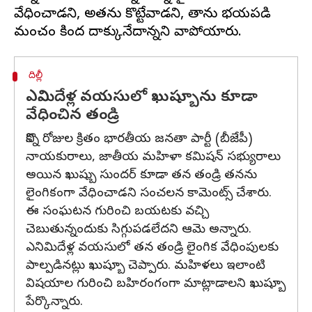
వేధించాడని, అతను కొట్టేవాడని, తాను భయపడి
దిల్లీ
ఎనిమిదేళ్ల వయసులో ఖుష్బూను కూడా
వేధించిన తండ్రి
కొన్ని రోజుల క్రితం భారతీయ జనతా పార్టీ (బీజేపీ)
నాయకురాలు, జాతీయ మహిళా కమిషన్ సభ్యురాలు
అయిన ఖుష్బు సుందర్ కూడా తన తండ్రి తనను
లైంగికంగా వేధించాడని సంచలన కామెంట్స్ చేశారు.
ఈ సంఘటన గురించి బయటకు వచ్చి
చెబుతున్నందుకు సిగ్గుపడలేదని ఆమె అన్నారు.
ఎనిమిదేళ్ల వయసులో తన తండ్రి లైంగిక వేధింపులకు
పాల్పడినట్లు ఖుష్బూ చెప్పారు. మహిళలు ఇలాంటి
విషయాల గురించి బహిరంగంగా మాట్లాడాలని ఖుష్బూ
పేర్కొన్నారు.