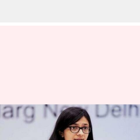
నా చిన్నతనంలో మా నాన్న లైంగికంగా
వేధించాడు: డీసీడబ్ల్యూ చీఫ్
సంచలన కామెంట్స్