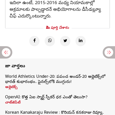
ఇదిలా ఉంటే, 2015-2016 మధ్య నియామకాల్లో
అక్రమాలకు పాల్పడ్డారనే అభియోగాలను డీసీడబ్ల్యూ
చీఫ్ ఎదుర్కొంటున్నారు.
మీరు పూర్తి చేశారు
తాజా వార్తలు
World Athletics Under-20: ప్రపంచ అండర్-20 అథ్లెటిక్స్‌లో
భారత్‌ శుభారంభం.. ఫైనల్స్‌లోకి ముగ్గురు!
అథ్లెటిక్స్
OpenAI: కొత్త ఏఐ స్మార్ట్ స్పీకర్ ధర ఎంతో తెలుసా?
చాట్‌జీపీటీ
Korean Kanakaraju Review : కొరియన్ కనకరాజు రివ్యూ..