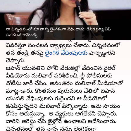
వ్రాసిన వారు
Mar 11, 2023
06:25 pm
Stalin
ఈ వార్తాకథనం ఏంటి
నా చిన్నతనంలో మా నాన్న లైంగికంగా వేధించాడు: డీసీడబ్ల్యూ చీఫ్
దిల్లీ మహిళా కమిషన్
(డీసీడబ్ల్యూ) చీఫ్
స్వాతి
సంచలన కామెంట్స్
మలివాల్
శనివారం తన చిన్ననాటి కష్టాలను
వివరిస్తూ సంచలన వ్యాఖ్యలు చేశారు. చిన్నతనంలో
తన తండ్రి తనపై
లైంగిక వేధింపులకు
పాల్పడ్డారని
చెప్పారు.
జపాన్ యువతిని హోలీ వేడుకల్లో వేధించిన వైరల్
వీడియోను మలివాల్ పరిశీలించి, దిల్లీ పోలీసులకు
నోటీసు జారీ చేసింది. అనంతరం మలివాల్ మీడియాతో
మాట్లాడారు. కొంతమంది పురుషులు చేతిలో జపాన్
యువతి వేధింపులకు గురైందని ఆ వీడియోలో
కనిపిస్తున్నదని మలివాల్ పేర్కొన్నారు. ఆమె సాయం
కోసం అరుస్తున్నా.. ఆ వ్యక్తులు ఆగలేదని చెప్పారు.
వారిని అరెస్టు చేసి జైళ్లోనే ఉంచాలని ఆదేశించారు.
చిన్నతనంలో తన నాన్న నన్ను లైంగికంగా