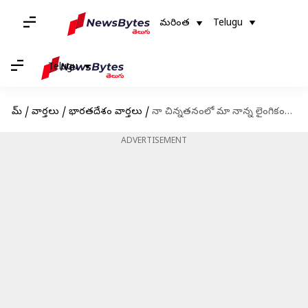
మరింత
Telugu
Telugu
హోమ్
/
వార్తలు
/
భారతదేశం వార్తలు
/
నా చిన్నతనంలో మా నాన్న లైంగికంగా వేధించాడు: డీసీడబ్ల్యూ చీఫ్ సంచలన కామెంట్స్
ADVERTISEMENT