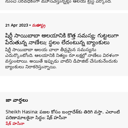
నుంచి నిరవధికంగా మూసివేస్తున్నట్లు ఆలయ ట్రస్ట్ పేర్కొంది.
21 Apr 2023
•
మహారాష్ట్ర
షిర్డీ సాయిబాబా ఆలయానికి కొత్త సమస్య; గుట్టలుగా
పేరుతున్న నాణేలు; స్థలం లేదంటున్న బ్యాంకులు
షిర్డీ సాయిబాబా ఆలయ చాలా తీవ్రమైన సమస్యను
ఎదుర్కొంటోంది. ఆలయానికి నిత్యం రూ.లక్షల్లో నాణేలు విరళంగా
వస్తుంటాయి. అయితే ఇప్పుడు వాటిని డిపాజిట్ చేసుకునేందుకు
బ్యాంకులు నిరాకరిస్తున్నాయి.
తాజా వార్తలు
Sheikh Hasina: ప్రజల కోసం బంగ్లాదేశ్‌కు తిరిగి వస్తా.. ఎలాంటి
పరిణామాలకైనా సిద్ధం: షేక్ హసీనా
షేక్ హసీనా