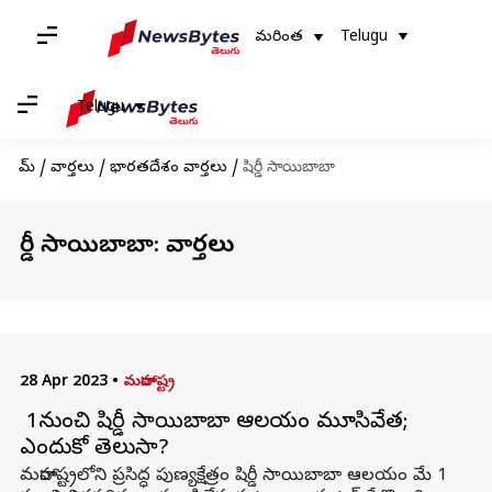
మరింత
Telugu
Telugu
హోమ్
/
వార్తలు
/
భారతదేశం వార్తలు
/
షిర్డీ సాయిబాబా
షిర్డీ సాయిబాబా: వార్తలు
28 Apr 2023
•
మహారాష్ట్ర
మే 1నుంచి షిర్డీ సాయిబాబా ఆలయం మూసివేత;
ఎందుకో తెలుసా?
మహారాష్ట్రలోని ప్రసిద్ధ పుణ్యక్షేత్రం షిర్డీ సాయిబాబా ఆలయం మే 1