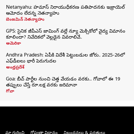
Netanyahu: హమాస్ నిరాయుధీకరణ ప్రతిపాదనకు ఇజ్రాయెల్
ఆమోదం లేదన్న నెతన్యాహు
బెంజమిన్ నెతన్యాహు
GPS: సైనిక జీపీఎస్ జామింగ్ వల్లే న్యూ మెక్సికోలో వైద్య విమానం
కూలిందా? నివేదికలో వెల్లడైన వివరాలివే..
అమెరికా
Andhra Pradesh: ఏపీకి విదేశీ పెట్టుబడుల జోరు.. 2025-26లో
ఎఫ్‌డీఐలు భారీ పెరుగుదల
ఆంధ్రప్రదేశ్
Goa: బీచ్ పార్టీల నుంచి చెత్త వేయడం వరకు... గోవాలో ఈ 19
తప్పులు చేస్తే రూ.లక్ష వరకు జరిమానా
గోవా
మా గురించి
గోప్యతా విధానం
నిబంధనలు & షరతులు