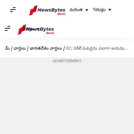
మరింత
Telugu
Telugu
హోమ్
/
వార్తలు
/
భారతదేశం వార్తలు
/
EC: నకిలీ ఓటర్లను ఎలాగా అనుమతించగలం?: కేంద్ర ఎన్నికల సంఘం
ADVERTISEMENT