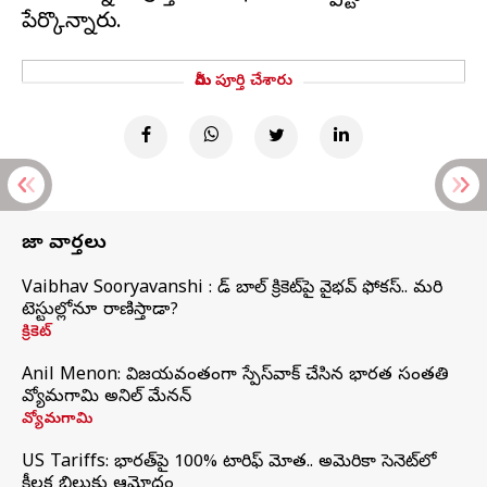
మీరు పూర్తి చేశారు
తాజా వార్తలు
Vaibhav Sooryavanshi : రెడ్ బాల్ క్రికెట్‌పై వైభవ్ ఫోకస్.. మరి
టెస్టుల్లోనూ రాణిస్తాడా?
క్రికెట్
Anil Menon: విజయవంతంగా స్పేస్‌వాక్‌ చేసిన భారత సంతతి
వ్యోమగామి అనిల్‌ మేనన్
వ్యోమగామి
US Tariffs: భారత్‌పై 100% టారిఫ్‌ మోత.. అమెరికా సెనెట్‌లో
కీలక బిల్లుకు ఆమోదం