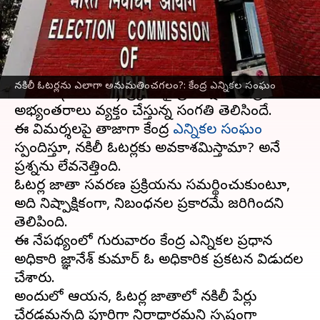
వ్రాసిన వారు
Jul 24, 2025
11:36 am
Sirish Praharaju
ఈ వార్తాకథనం ఏంటి
బిహార్
రాష్ట్రంలో చేపట్టిన ఓటర్ల జాబితా ప్రత్యేక సమగ్ర
నకిలీ ఓటర్లను ఎలాగా అనుమతించగలం?: కేంద్ర ఎన్నికల సంఘం
సవరణ (ఎస్‌ఐఆర్‌) ప్రక్రియపై ప్రతిపక్షాలు తీవ్రంగా
అభ్యంతరాలు వ్యక్తం చేస్తున్న సంగతి తెలిసిందే.
ఈ విమర్శలపై తాజాగా కేంద్ర
ఎన్నికల సంఘం
స్పందిస్తూ, నకిలీ ఓటర్లకు అవకాశమిస్తామా? అనే
ప్రశ్నను లేవనెత్తింది.
ఓటర్ల జాబితా సవరణ ప్రక్రియను సమర్థించుకుంటూ,
అది నిష్పాక్షికంగా, నిబంధనల ప్రకారమే జరిగిందని
తెలిపింది.
ఈ నేపథ్యంలో గురువారం కేంద్ర ఎన్నికల ప్రధాన
అధికారి జ్ఞానేశ్ కుమార్ ఓ అధికారిక ప్రకటన విడుదల
చేశారు.
అందులో ఆయన, ఓటర్ల జాబితాలో నకిలీ పేర్లు
చేరడమన్నది పూర్తిగా నిరాధారమని స్పష్టంగా