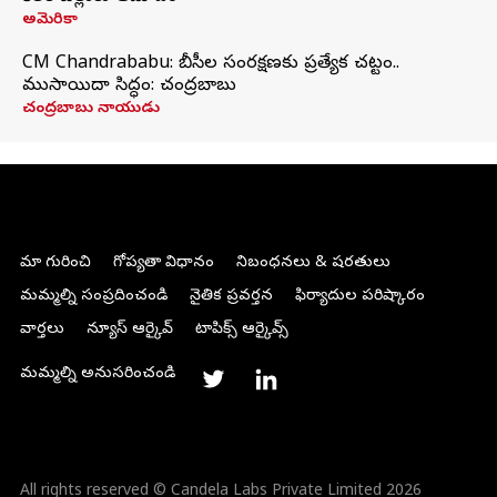
అమెరికా
CM Chandrababu: బీసీల సంరక్షణకు ప్రత్యేక చట్టం..
ముసాయిదా సిద్ధం: చంద్రబాబు
చంద్రబాబు నాయుడు
మా గురించి
గోప్యతా విధానం
నిబంధనలు & షరతులు
మమ్మల్ని సంప్రదించండి
నైతిక ప్రవర్తన
ఫిర్యాదుల పరిష్కారం
వార్తలు
న్యూస్ ఆర్కైవ్
టాపిక్స్ ఆర్కైవ్స్
మమ్మల్ని అనుసరించండి
All rights reserved © Candela Labs Private Limited 2026