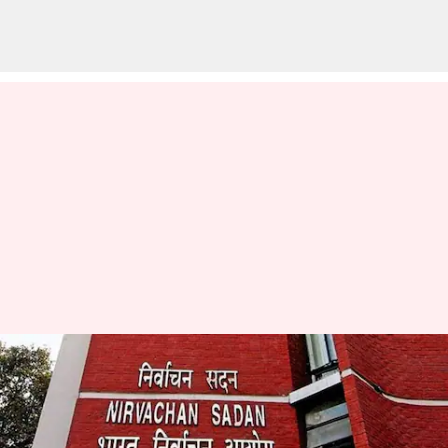
EC: నకిలీ ఓటర్లను ఎలాగా
అనుమతించగలం?: కేంద్ర ఎన్నికల
సంఘం