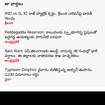
తాజా వార్తలు
IND vs SL XI: సిరాజ్‌ హ్యాట్రిక్‌ సిక్సర్లు.. శ్రీలంక ఎలెవన్‌పై భారత్‌
గెలుపు
శ్రీలంక
Peddagadda Reservoir: కాలువలకు స్వస్తి.. భూగర్భ పైపులతో
పెద్దగడ్డ ఆయకట్టుకు సాగునీటి సరఫరా
ఆంధ్రప్రదేశ్
Rain Alert: ఏపీ,తెలంగాణకు అలర్ట్.. రానున్న 48 గంటల్లో భారీ
వర్షాలు.. ఈ జిల్లాలకు వాతావరణ శాఖ హెచ్చరికలు
ఆంధ్రప్రదేశ్
Typhoon Dolphin: చైనాను వణికిస్తున్న డాల్ఫిన్‌ తుపాను..
2,230 విమానాలు రద్దు
చైనా