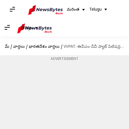
మరింత
Telugu
Telugu
హోమ్
/
వార్తలు
/
భారతదేశం వార్తలు
/
VVPAT: ఈవీఎం-వీవీ ప్యాట్ పిటిషన్లపై సుప్రీంకోర్టు సంచలన తీర్పు
ADVERTISEMENT