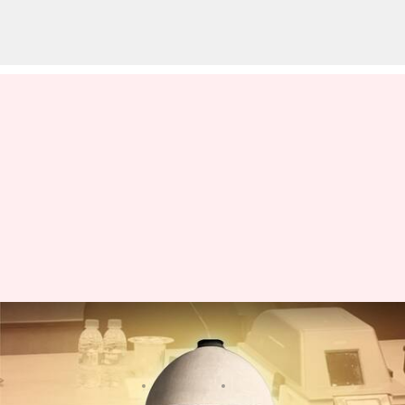
VVPAT: ఈవీఎం-వీవీ ప్యాట్ పిటిషన్లపై
సుప్రీంకోర్టు సంచలన తీర్పు
వ్రాసిన వారు
Apr 26, 2024
11:31 am
Sirish Praharaju