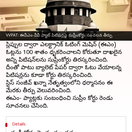
ఈ వార్తాకథనం ఏంటి
ఈవీఎం-వీవీ ప్యాట్ కు సంబంధించి దాఖలైన పిటిషన్లపై
సుప్రీంకోర్టు
సంచలన తీర్పు వెల్లడించింది.
VVPAT: ఈవీఎం-వీవీ ప్యాట్ పిటిషన్లపై సుప్రీంకోర్టు సంచలన తీర్పు
ఓటర్ వెరిఫైబుల్ పేపర్ ఆడిట్ ట్రయల్ (వీవీపీఏటీ)
స్లిప్పుల ద్వారా ఎలక్ట్రానిక్ ఓటింగ్ మెషిన్ (ఈవీఎం)
ఓట్లను 100 శాతం ధృవీకరించాలని కోరుతూ దాఖలైన
అన్ని పిటిషన్‌లను సుప్రీంకోర్టు తిరస్కరించింది.
దీంతో పాటు బ్యాలెట్ పేపర్ ద్వారా ఓటు వేయాలన్న
పిటిషన్లను కూడా కోర్టు తిరస్కరించింది.
స్టిస్ సంజీవ్ ఖన్నా నేతృత్వంలోని ధర్మాసనం ఈ
మేరకు తీర్పు వెలువరించింది.
ఈవీఎం-వీవీ ప్యాట్లకు సంబంధించి సుప్రీం కోర్టు రెండు
Details