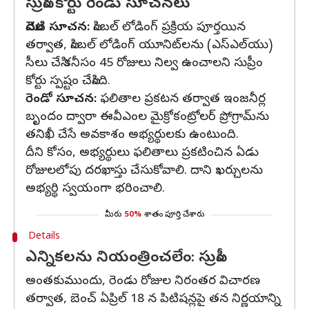
సుప్రీం కోర్టు రెండు సూచనలు
మొదటి సూచన:
సింబల్ లోడింగ్ ప్రక్రియ పూర్తయిన
తర్వాత, సింబల్ లోడింగ్ యూనిట్‌లను (ఎస్‌ఎల్‌యు)
సీలు చేసి కనీసం 45 రోజులు నిల్వ ఉంచాలని సుప్రీం
కోర్టు స్పష్టం చేసింది.
రెండో సూచన:
ఫలితాల ప్రకటన తర్వాత ఇంజనీర్ల
బృందం ద్వారా ఈవీఎంల మైక్రోకంట్రోలర్ ప్రోగ్రామ్‌ను
తనిఖీ చేసే అవకాశం అభ్యర్థులకు ఉంటుంది.
దీని కోసం, అభ్యర్థులు ఫలితాలు ప్రకటించిన ఏడు
రోజులలోపు దరఖాస్తు చేసుకోవాలి. దాని ఖర్చులను
అభ్యర్థి స్వయంగా భరించాలి.
మీరు
50%
శాతం పూర్తి చేశారు
Details
ఎన్నికలను నియంత్రించలేం: సుప్రీం
అంతకుముందు, రెండు రోజుల నిరంతర విచారణ
తర్వాత, బెంచ్ ఏప్రిల్ 18 న పిటిషన్లపై తన నిర్ణయాన్ని