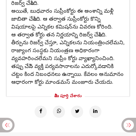
రిజర్వ్ చేసింది.
అయితే, బుధవారం సుప్రీంకోర్టు ఈ అంశాన్ని మళ్లీ
జాబితా చేసింది. ఆ తర్వాత సుప్రీంకోర్టు కొన్ని
విషయాలపై ఎన్నికల కమిషన్‌ను వివరణ కోరింది.
ఆ తర్వాత కోర్టు తన నిర్ణయాన్ని రిజర్వ్ చేసింది.
తీర్పును రిజర్వ్ చేస్తూ, ఎన్నికలను నియంత్రించలేమని,
రాజ్యాంగ సంస్థకు నియంత్రణ అధికారంగా
వ్యవహరించలేమని సుప్రీం కోర్టు వ్యాఖ్యానించింది.
తప్పు చేసిన వ్యక్తి పర్యవసానాలను ఎదుర్కోవడానికి
చట్టం కింద నిబంధనలు ఉన్నాయి. కేవలం అనుమానం
ఆధారంగా కోర్టు మాండమస్‌ మంజూరు చేయదు.
మీరు పూర్తి చేశారు