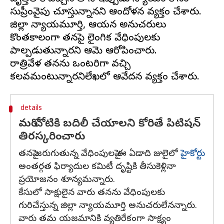
సుప్రీంవైపు చూస్తున్నానని ఆందోళన వ్యక్తం చేశారు.
జిల్లా న్యాయమూర్తి, ఆయన అనుచరులు
కొంతకాలంగా తనపై లైంగిక వేధింపులకు
పాల్పడుతున్నారని ఆమె ఆరోపించారు.
రాత్రివేళ తనను ఒంటరిగా వచ్చి
details
మరో చోటికి బదిలీ చేయాలని కోరితే పిటిషన్
తిరస్కరించారు
తనపై జరుగుతున్న వేధింపులపై ఈ ఏడాది జులైలో
హైకోర్టు
అంతర్గత ఫిర్యాదుల కమిటీ దృష్టికి తీసుకెళ్లినా
ప్రయోజనం శూన్యమన్నారు.
కేసులో సాక్షులైన వారు తనను వేధింపులకు
గురిచేస్తున్న జిల్లా న్యాయమూర్తి అనుచరులేనన్నారు.
వారు తమ యజమానికి వ్యతిరేకంగా సాక్ష్యం