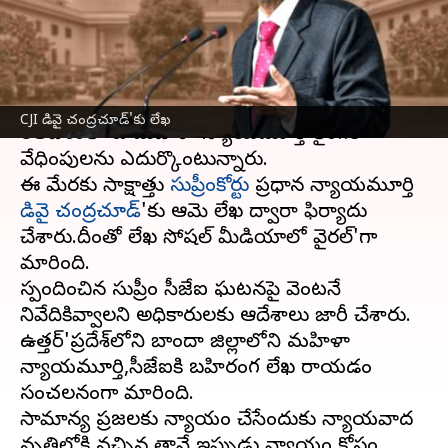
లేఖ
వ్రాసిన వారు
Dec 15, 2023
04:33 pm
TEJAVYAS BESTHA
ఈ వార్తాకథనం ఏంటి
CJI డివై చంద్రచూడ్'కు లేఖ
భారతదేశంలో ఓ మహిళా న్యాయమూర్తి లైంగిక
వేధింపులను ఎదుర్కొంటున్నారు.
ఈ మేరకు సాక్షాత్తు
సుప్రీంకోర్టు
ప్రధాన న్యాయమూర్తి
డివై చంద్రచూడ్
'కు ఆమె లేఖ ద్వారా ఫిర్యాదు
చేశారు.దీంతో లేఖ సోషల్ మీడియాలో వైరల్'గా
మారింది.
స్పందించిన సుప్రీం సీజేఐ ఘటనపై వెంటనే
నివేదికివ్వాలని అధికారులకు ఆదేశాలు జారీ చేశారు.
ఉత్తర్'ప్రదేశ్‌లోని బాందా జిల్లాలోని మహిళా
న్యాయమూర్తి,సీజేఐకి బహిరంగ లేఖ రాయడం
సంచలనంగా మారింది.
సామాన్య ప్రజలకు న్యాయం చేసేందుకు న్యాయవాద
వృత్తిలోకి వచ్చిన తానే ఇప్పుడు న్యాయం కోసం