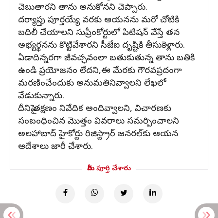
చెబుతారని తాను అనుకోనని చెప్పారు.
దర్యాప్తు పూర్తయ్యే వరకు ఆయనను మరో చోటికి
బదిలీ చేయాలని సుప్రీంకోర్టులో పిటిషన్ వేస్తే తన
అభ్యర్థనను కొట్టివేశారని సీజేఐ దృష్టికి తీసుకెళ్లారు.
ఏడాదిన్నరగా జీవచ్ఛవంలా బతుకుతున్న తాను బతికి
ఉండి ప్రయోజనం లేదని,ఈ మేరకు గౌరవప్రదంగా
మరణించేందుకు అనుమతినివ్వాలని లేఖలో
వేడుకున్నారు.
దీనిపై తక్షణం నివేదిక అందివ్వాలని, విచారణకు
సంబంధించిన మొత్తం వివరాలు సమర్పించాలని
అలహాబాద్ హైకోర్టు రిజిస్ట్రార్ జనరల్‌కు ఆయన
ఆదేశాలు జారీ చేశారు.
మీరు పూర్తి చేశారు