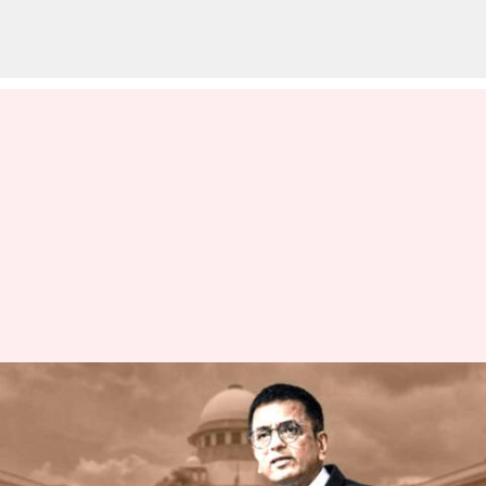
Dy Chandrachud : మహిళా
న్యాయమూర్తికి లైంగిక
వేధింపులు..CJI డివై చంద్రచూడ్'కు