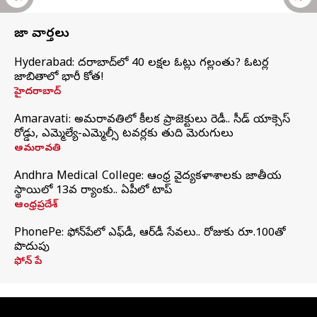
తాజా వార్తలు
Hyderabad: హైదరాబాద్‌లో 40 లక్షల ఓట్లు గల్లంతు? ఓటర్ల
జాబితాలో భారీ కోత!
హైదరాబాద్
Amaravati: అమరావతిలో కీలక ప్రాజెక్టులు రెడీ.. సీడ్‌ యాక్సెస్‌
రోడ్డు, ఎమ్మెల్యే-ఎమ్మెల్సీ టవర్లకు తుది మెరుగులు
అమరావతి
Andhra Medical College: ఆంధ్ర వైద్యకళాశాలకు జాతీయ
స్థాయిలో 13వ ర్యాంకు.. ఏపీలో టాప్
ఆంధ్రప్రదేశ్
PhonePe: ఫోన్‌పేలో ఎఫ్‌డీ, ఆర్‌డీ సేవలు.. రోజుకు రూ.100తో
పొదుపు
ఫోన్‌ పే