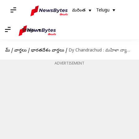
మరింత
Telugu
Telugu
హోమ్
/
వార్తలు
/
భారతదేశం వార్తలు
/
Dy Chandrachud : మహిళా న్యాయమూర్తికి లైంగిక వేధింపులు..CJI డివై చంద్రచూడ్'కు లేఖ
ADVERTISEMENT