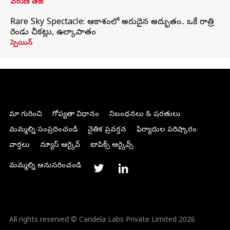
వరుణ్ తేజ్
Rare Sky Spectacle: ఆకాశంలో అరుదైన అద్భుతం.. ఒకే రాత్రి
రెండు చీకట్లు, ఉల్కాపాతం
స్పెయిన్
మా గురించి
గోప్యతా విధానం
నిబంధనలు & షరతులు
మమ్మల్ని సంప్రదించండి
నైతిక ప్రవర్తన
ఫిర్యాదుల పరిష్కారం
వార్తలు
న్యూస్ ఆర్కైవ్
టాపిక్స్ ఆర్కైవ్స్
మమ్మల్ని అనుసరించండి
All rights reserved © Candela Labs Private Limited 2026