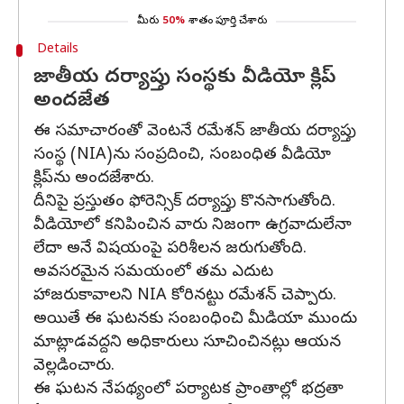
మీరు
50%
శాతం పూర్తి చేశారు
Details
జాతీయ దర్యాప్తు సంస్థకు వీడియో క్లిప్
అందజేత
ఈ సమాచారంతో వెంటనే రమేశన్‌ జాతీయ దర్యాప్తు
సంస్థ (NIA)ను సంప్రదించి, సంబంధిత వీడియో
క్లిప్‌ను అందజేశారు.
దీనిపై ప్రస్తుతం ఫోరెన్సిక్‌ దర్యాప్తు కొనసాగుతోంది.
వీడియోలో కనిపించిన వారు నిజంగా ఉగ్రవాదులేనా
లేదా అనే విషయంపై పరిశీలన జరుగుతోంది.
అవసరమైన సమయంలో తమ ఎదుట
హాజరుకావాలని NIA కోరినట్టు రమేశన్‌ చెప్పారు.
అయితే ఈ ఘటనకు సంబంధించి మీడియా ముందు
మాట్లాడవద్దని అధికారులు సూచించినట్లు ఆయన
వెల్లడించారు.
ఈ ఘటన నేపథ్యంలో పర్యాటక ప్రాంతాల్లో భద్రతా