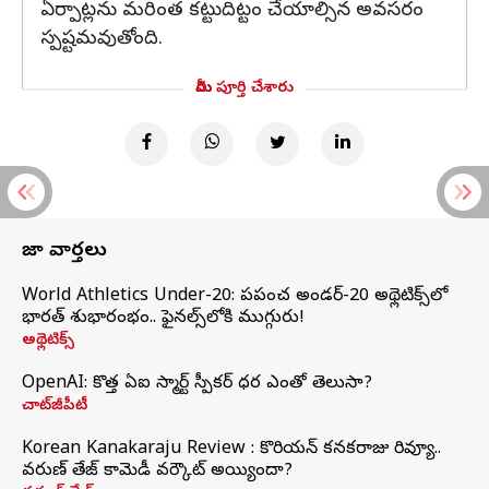
ఏర్పాట్లను మరింత కట్టుదిట్టం చేయాల్సిన అవసరం
స్పష్టమవుతోంది.
మీరు పూర్తి చేశారు
తాజా వార్తలు
World Athletics Under-20: ప్రపంచ అండర్-20 అథ్లెటిక్స్‌లో
భారత్‌ శుభారంభం.. ఫైనల్స్‌లోకి ముగ్గురు!
అథ్లెటిక్స్
OpenAI: కొత్త ఏఐ స్మార్ట్ స్పీకర్ ధర ఎంతో తెలుసా?
చాట్‌జీపీటీ
Korean Kanakaraju Review : కొరియన్ కనకరాజు రివ్యూ..
వరుణ్ తేజ్ కామెడీ వర్కౌట్ అయ్యిందా?