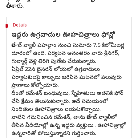
Details
ఇద్దరు ఉగ్రవాదుల ఊహచిత్రాలు ఫోన్లో
బేతాబ్‌ వ్యాలీ పహల్గాం నుంచి సుమారు 7.5 కిలోమీటర్ల
దూరంలో ఉంది. పర్యటన అనంతరం వారు శ్రీనగర్‌,
గుల్మార్గ్‌ వెళ్లి తిరిగి పుణేకు చేరుకున్నారు.
ఏప్రిల్‌ 22న బైసరన్‌ లోయలో ఉగ్రవాదులు
పర్యాటకులపై కాల్పులు జరిపిన ఘటనలో పలువురు
ప్రాణాలు కోల్పోయారు.
దీంతో రమేశన్‌ బంధువులు, స్నేహితులు అతనికి ఫోన్
చేసి క్షేమం తెలుసుకున్నారు. అదే సమయంలో
నిందితుల ఊహాచిత్రాలు బయటకొచ్చాయి.
వాటిని గమనించిన రమేశన్‌, తాను బేతాబ్‌ వ్యాలీలో
తీసిన వీడియోల్లో ఉన్న ఇద్దరు వ్యక్తులు.. ఊహాచిత్రాల్లో
ఉన్నవారితో పోలుస్తున్నారని గుర్తించారు.