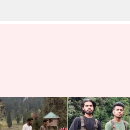
Pahalgam: కొన్నాళ్లు ముందు బేతాబ్‌
వ్యాలీలో ఉగ్రవాదుల సంచారంపై
అనుమానాలు..?