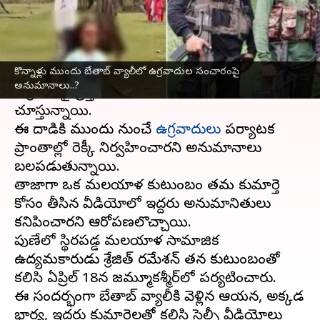
వ్రాసిన వారు
Apr 29, 2025
04:16 pm
Jayachandra Akuri
ఈ వార్తాకథనం ఏంటి
కొన్నాళ్లు ముందు బేతాబ్‌ వ్యాలీలో ఉగ్రవాదుల సంచారంపై
పహల్గాం సమీపంలోని బైసరన్‌ లోయలో జరిగిన
అనుమానాలు..?
ఉగ్రదాడిపై ప్రస్తుతం కీలక ఆధారాలు వెలుగు
చూస్తున్నాయి.
ఈ దాడికి ముందు నుంచే
ఉగ్రవాదులు
పర్యాటక
ప్రాంతాల్లో రెక్కీ నిర్వహించారని అనుమానాలు
బలపడుతున్నాయి.
తాజాగా ఒక మలయాళ కుటుంబం తమ కుమార్తె
కోసం తీసిన వీడియోలో ఇద్దరు అనుమానితులు
కనిపించారని ఆరోపణలొచ్చాయి.
పుణేలో స్థిరపడ్డ మలయాళ సామాజిక
ఉద్యమకారుడు శ్రేజిత్‌ రమేశన్‌ తన కుటుంబంతో
కలిసి ఏప్రిల్‌ 18న జమ్మూకశ్మీర్‌లో పర్యటించారు.
ఈ సందర్భంగా బేతాబ్‌ వ్యాలీకి వెళ్లిన ఆయన, అక్కడ
భార్య, ఇద్దరు కుమార్తెలతో కలిసి సెల్ఫీ వీడియోలు