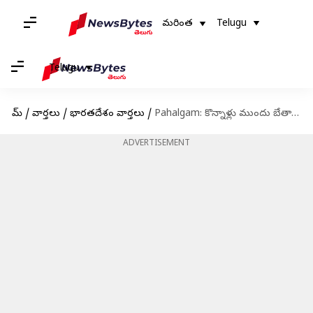
మరింత
Telugu
Telugu
హోమ్
/
వార్తలు
/
భారతదేశం వార్తలు
/
Pahalgam: కొన్నాళ్లు ముందు బేతాబ్‌ వ్యాలీలో ఉగ్రవాదుల సంచారంపై అనుమానాలు..?
ADVERTISEMENT