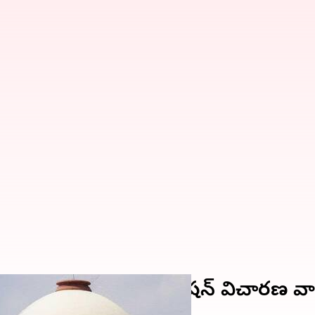
ు బెయిల్‌ రద్దు పిటిషన్‌ విచారణ వాయి