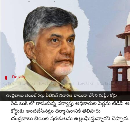
వ్రాసిన వారు
Apr 16, 2024
06:51 pm
Stalin
ఈ వార్తాకథనం ఏంటి
స్కిల్‌ కుంభకోణం కేసు (Skill scam) లో
చంద్రబాబు నా
వాయిదా పడింది.
ఈ పిటిషన్‌ పై విచారణను సుప్రీం కోర్టు మే 7 వ తేదీ వరక
త్రివేది, జస్టిస్‌ పంకజ్‌ మిట్టల్‌ ధర్మాసనం విచారించింది.
Details
లోకేష్‌ ప్రసంగాలను కోర్టుకు..
తాము అధికారంలోకి వచ్చాక దర్యాప్తు అధికారుల సంగతి చూస్త
చంద్రబాబు బెయిల్‌ రద్దు పిటిషన్‌ విచారణ వాయిదా వేసిన సుప్రీం కోర్టు
రెడ్‌ బుక్‌ లో రాసుకున్న దర్యాప్తు అధికారుల పేర్లను టీడ
కోర్టుకు అందజేసినట్లు ధర్మాసనానికి తెలిపారు.
చంద్రబాబు బెయిల్‌ షరతులను ఉల్లంఘిస్తున్నారని చెప్పారు.