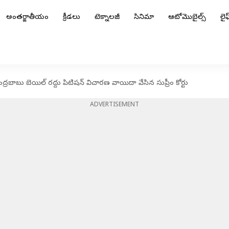
అంతర్జాతీయం
క్రీడలు
టెక్నాలజీ
సినిమా
ఆటోమొబైల్స్
లైఫ్
బాబు బెయిల్‌ రద్దు పిటిషన్‌ విచారణ వాయిదా వేసిన సుప్రీం కోర్టు
ADVERTISEMENT