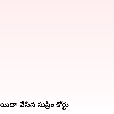
దా వేసిన సుప్రీం కోర్టు