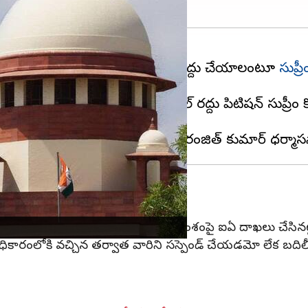
యుడు
(Chandra babu) బెయిల్‌ రద్దు చేయాలంటూ
సుప్రీ
ు వాయిదా వేసింది.చంద్రబాబు బెయిల్‌ రద్దు పిటిషన్‌ సుప్రీ
ామని బెదిరిస్తున్నారని తెలిపారు. ఈ అంశంపై ఐఏ దాఖలు చేసినట్ల
ీపీ అధికారంలోకి వచ్చిన తర్వాత వారిని సస్పెండ్‌ చేయడమో లేక బది