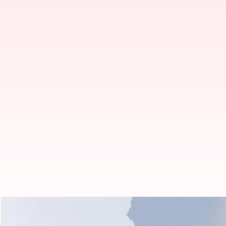
Chandrababu Bail petition: చంద్రబాబ