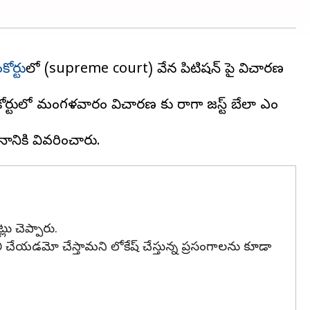
ంకోర్టు
లో (supreme court) వేసిన పిటిషన్‌ పై విచారణ
ం కోర్టులో మంగళవారం విచారణ కు రాగా జస్టిస్‌ బేలా ఎం
ు చెప్పారు.
లీ చేయడమో చేస్తామని లోకేష్‌ చేస్తున్న ప్రసంగాలను కూడా