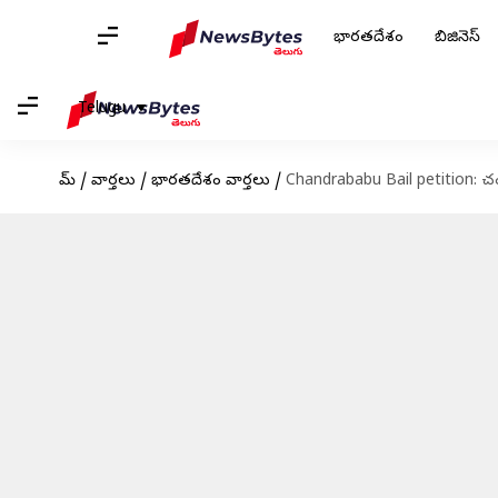
భారతదేశం
బిజినెస్
Telugu
హోమ్
/
వార్తలు
/
భారతదేశం వార్తలు
/
Chandrababu Bail petition: చంద్ర